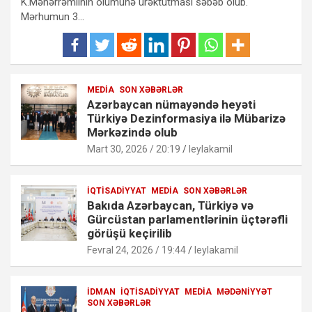
K.Məhərrəmlinin ölümünə ürəktutması səbəb olub.
Mərhumun 3…
MEDIA
SON XƏBƏRLƏR
Azərbaycan nümayəndə heyəti
Türkiyə Dezinformasiya ilə Mübarizə
Mərkəzində olub
Mart 30, 2026 / 20:19
leylakamil
İQTISADIYYAT
MEDIA
SON XƏBƏRLƏR
Bakıda Azərbaycan, Türkiyə və
Gürcüstan parlamentlərinin üçtərəfli
görüşü keçirilib
Fevral 24, 2026 / 19:44
leylakamil
İDMAN
İQTISADIYYAT
MEDIA
MƏDƏNIYYƏT
SON XƏBƏRLƏR