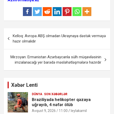
Yazı
Kelloq: Avropa ABŞ olmadan Ukraynaya dəstək verməyə
naviqasiyası
hazır olmalıdır
Mirzoyan: Ermənistan Azərbaycanla sülh müqaviləsinin
imzalanacağı yer barədə məsləhətləşmələrə hazırdır
Xəbər Lenti
DÜNYA
SON XƏBƏRLƏR
Braziliyada helikopter qəzaya
uğrayıb, 4 nəfər ölüb
Avqust 9, 2026 / 11:00
leylakamil