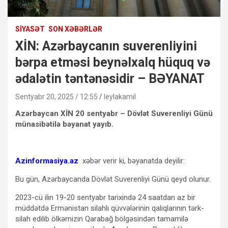
SIYASƏT
SON XƏBƏRLƏR
XİN: Azərbaycanın suverenliyini
bərpa etməsi beynəlxalq hüquq və
ədalətin təntənəsidir – BƏYANAT
Sentyabr 20, 2025 / 12:55
leylakamil
Azərbaycan XİN 20 sentyabr – Dövlət Suverenliyi Günü
münasibətilə bəyanat yayıb.
Azinformasiya.az
xəbər verir ki, bəyanatda deyilir:
Bu gün, Azərbaycanda Dövlət Suverenliyi Günü qeyd olunur.
2023-cü ilin 19-20 sentyabr tarixində 24 saatdan az bir
müddətdə Ermənistan silahlı qüvvələrinin qalıqlarının tərk-
silah edilib ölkəmizin Qarabağ bölgəsindən tamamilə