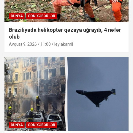
DÜNYA
SON XƏBƏRLƏR
Braziliyada helikopter qəzaya uğrayıb, 4 nəfər
ölüb
Avqust 9, 2026 / 11:00
leylakamil
DÜNYA
SON XƏBƏRLƏR