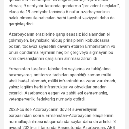
etməsi, 9 sentyabr tarixində qondarma “prezident seçkiləri”,
eləcə də 19 sentyabr tarixində 6 nəfər azərbaycanlının
həlak olması ilə nəticələn hərbi təxribat vəziyyəti daha da
gərginləşdirdi.
Azərbaycanın ərazilərinə qarşı əsassız iddialarından əl
çəkməyən, beynəlxalq hüquq prinsiplərini kobudcasına
pozan, təcavüz siyasətini davam etdirən Ermənistanın və
onun qondarma rejiminin heç bir çərçivəyə sığmayan bu
kimi davranışlarının qarşısının alınması zəruri idi.
Ermənistan tərəfinin təhrikedici səylərinə və təbliğatına
baxmayaraq, antiterror tədbirləri aparıldığı zaman mülki
əhali hədəf alınmadı, mülki infrastruktura zərər vurulmadı,
yalnız legitim hərbi infrastruktur və obyektlər sıradan
çıxarıldı. Azərbaycan əsgəri və zabiti əsl qəhrəmanlıq,
vətənpərvərlik, fədakarlıq nümayiş etdirdi.
2023-cü ildə Azərbaycanın dövlət suverenliyinin
bərpasından sonra, Ermənistan-Azərbaycan əlaqələrinin
normallaşdırılması istiqamətində səylər daha da artırıldı. 8
avqust 2025-ci il tarixində Vaşinqtonda Azərbaycan, ABŞ