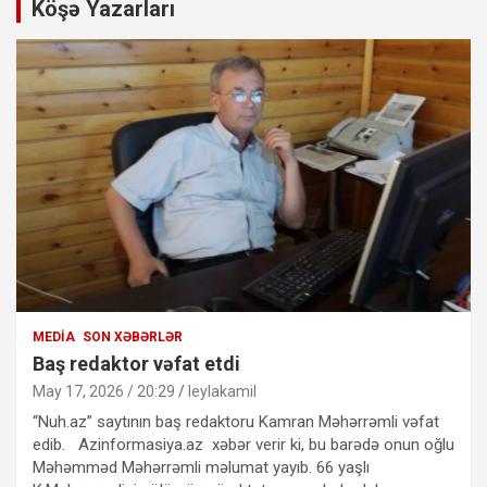
Köşə Yazarları
MEDIA
SON XƏBƏRLƏR
Baş redaktor vəfat etdi
May 17, 2026 / 20:29
leylakamil
“Nuh.az” saytının baş redaktoru Kamran Məhərrəmli vəfat
edib. Azinformasiya.az xəbər verir ki, bu barədə onun oğlu
Məhəmməd Məhərrəmli məlumat yayıb. 66 yaşlı