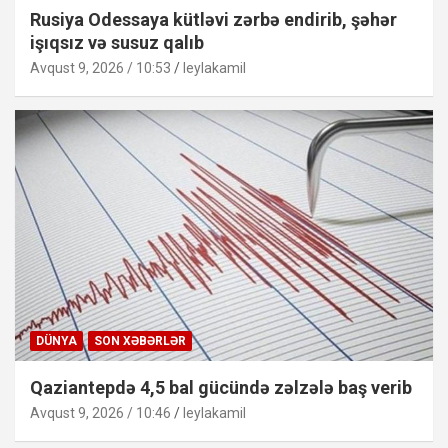
Rusiya Odessaya kütləvi zərbə endirib, şəhər
işıqsız və susuz qalıb
Avqust 9, 2026 / 10:53
leylakamil
DÜNYA
SON XƏBƏRLƏR
Qaziantepdə 4,5 bal gücündə zəlzələ baş verib
Avqust 9, 2026 / 10:46
leylakamil