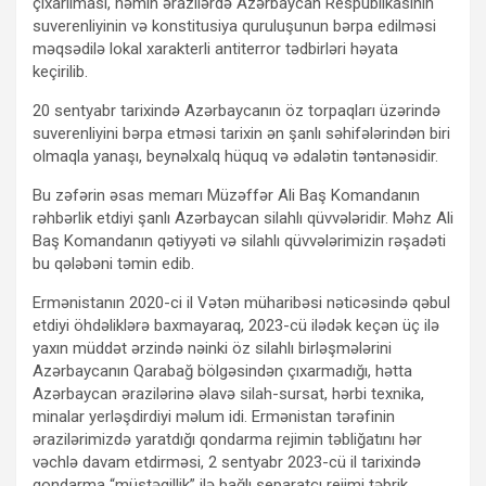
çıxarılması, həmin ərazilərdə Azərbaycan Respublikasının
suverenliyinin və konstitusiya quruluşunun bərpa edilməsi
məqsədilə lokal xarakterli antiterror tədbirləri həyata
keçirilib.
20 sentyabr tarixində Azərbaycanın öz torpaqları üzərində
suverenliyini bərpa etməsi tarixin ən şanlı səhifələrindən biri
olmaqla yanaşı, beynəlxalq hüquq və ədalətin təntənəsidir.
Bu zəfərin əsas memarı Müzəffər Ali Baş Komandanın
rəhbərlik etdiyi şanlı Azərbaycan silahlı qüvvələridir. Məhz Ali
Baş Komandanın qətiyyəti və silahlı qüvvələrimizin rəşadəti
bu qələbəni təmin edib.
Ermənistanın 2020-ci il Vətən müharibəsi nəticəsində qəbul
etdiyi öhdəliklərə baxmayaraq, 2023-cü ilədək keçən üç ilə
yaxın müddət ərzində nəinki öz silahlı birləşmələrini
Azərbaycanın Qarabağ bölgəsindən çıxarmadığı, hətta
Azərbaycan ərazilərinə əlavə silah-sursat, hərbi texnika,
minalar yerləşdirdiyi məlum idi. Ermənistan tərəfinin
ərazilərimizdə yaratdığı qondarma rejimin təbliğatını hər
vəchlə davam etdirməsi, 2 sentyabr 2023-cü il tarixində
qondarma “müstəqillik” ilə bağlı separatçı rejimi təbrik