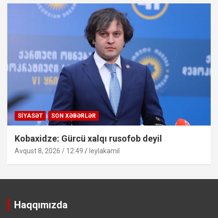
SIYASƏT
SON XƏBƏRLƏR
Kobaxidze: Gürcü xalqı rusofob deyil
Avqust 8, 2026 / 12:49
leylakamil
Haqqımızda