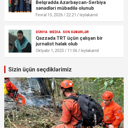
Belqradda Azərbaycan-Serbiya
sənədləri mübadilə olunub
Fevral 15, 2026 / 22:21
leylakamil
DÜNYA
MEDIA
SON XƏBƏRLƏR
Qəzzada TRT üçün çalışan bir
jurnalist həlak olub
Oktyabr 1, 2025 / 11:06
leylakamil
Sizin üçün seçdiklərimiz