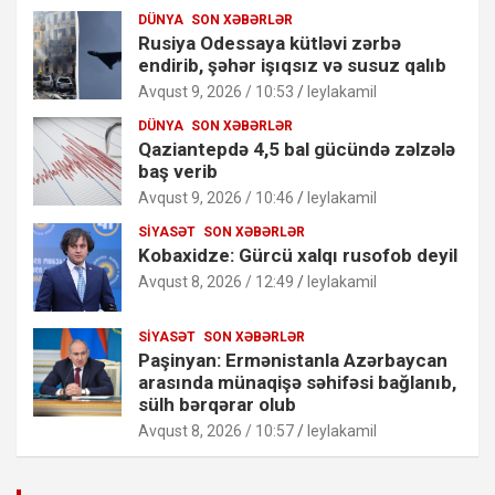
DÜNYA
SON XƏBƏRLƏR
Rusiya Odessaya kütləvi zərbə
endirib, şəhər işıqsız və susuz qalıb
Avqust 9, 2026 / 10:53
leylakamil
DÜNYA
SON XƏBƏRLƏR
Qaziantepdə 4,5 bal gücündə zəlzələ
baş verib
Avqust 9, 2026 / 10:46
leylakamil
SIYASƏT
SON XƏBƏRLƏR
Kobaxidze: Gürcü xalqı rusofob deyil
Avqust 8, 2026 / 12:49
leylakamil
SIYASƏT
SON XƏBƏRLƏR
Paşinyan: Ermənistanla Azərbaycan
arasında münaqişə səhifəsi bağlanıb,
sülh bərqərar olub
Avqust 8, 2026 / 10:57
leylakamil