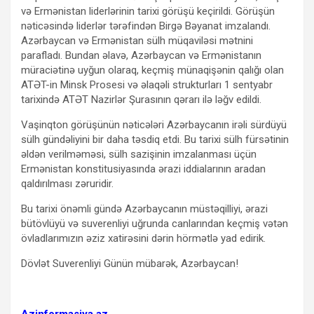
və Ermənistan liderlərinin tarixi görüşü keçirildi. Görüşün
nəticəsində liderlər tərəfindən Birgə Bəyanat imzalandı.
Azərbaycan və Ermənistan sülh müqaviləsi mətnini
parafladı. Bundan əlavə, Azərbaycan və Ermənistanın
müraciətinə uyğun olaraq, keçmiş münaqişənin qalığı olan
ATƏT-in Minsk Prosesi və əlaqəli strukturları 1 sentyabr
tarixində ATƏT Nazirlər Şurasının qərarı ilə ləğv edildi.
Vaşinqton görüşünün nəticələri Azərbaycanın irəli sürdüyü
sülh gündəliyini bir daha təsdiq etdi. Bu tarixi sülh fürsətinin
əldən verilməməsi, sülh sazişinin imzalanması üçün
Ermənistan konstitusiyasında ərazi iddialarının aradan
qaldırılması zəruridir.
Bu tarixi önəmli gündə Azərbaycanın müstəqilliyi, ərazi
bütövlüyü və suverenliyi uğrunda canlarından keçmiş vətən
övladlarımızın əziz xatirəsini dərin hörmətlə yad edirik.
Dövlət Suverenliyi Günün mübarək, Azərbaycan!
Azinformasiya.az