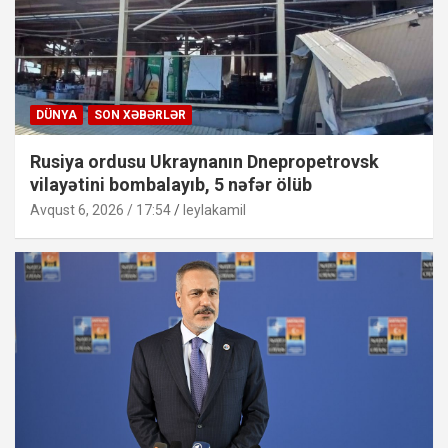
DÜNYA
SON XƏBƏRLƏR
Rusiya ordusu Ukraynanın Dnepropetrovsk
vilayətini bombalayıb, 5 nəfər ölüb
Avqust 6, 2026 / 17:54
leylakamil