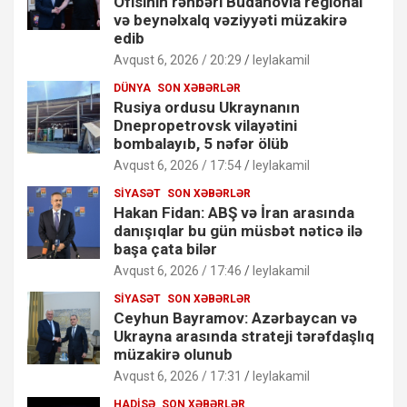
Ofisinin rəhbəri Budanovla regional
və beynəlxalq vəziyyəti müzakirə
edib
Avqust 6, 2026 / 20:29
leylakamil
DÜNYA
SON XƏBƏRLƏR
Rusiya ordusu Ukraynanın
Dnepropetrovsk vilayətini
bombalayıb, 5 nəfər ölüb
Avqust 6, 2026 / 17:54
leylakamil
SIYASƏT
SON XƏBƏRLƏR
Hakan Fidan: ABŞ və İran arasında
danışıqlar bu gün müsbət nəticə ilə
başa çata bilər
Avqust 6, 2026 / 17:46
leylakamil
SIYASƏT
SON XƏBƏRLƏR
Ceyhun Bayramov: Azərbaycan və
Ukrayna arasında strateji tərəfdaşlıq
müzakirə olunub
Avqust 6, 2026 / 17:31
leylakamil
HADISƏ
SON XƏBƏRLƏR