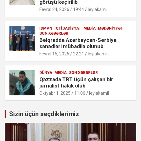
görüşü keçirilib
Fevral 24, 2026 / 19:44
leylakamil
İDMAN
İQTISADIYYAT
MEDIA
MƏDƏNIYYƏT
SON XƏBƏRLƏR
Belqradda Azərbaycan-Serbiya
sənədləri mübadilə olunub
Fevral 15, 2026 / 22:21
leylakamil
DÜNYA
MEDIA
SON XƏBƏRLƏR
Qəzzada TRT üçün çalışan bir
jurnalist həlak olub
Oktyabr 1, 2025 / 11:06
leylakamil
Sizin üçün seçdiklərimiz