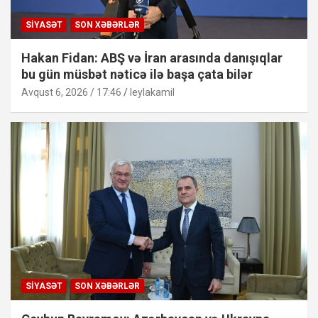
SIYASƏT
SON XƏBƏRLƏR
Hakan Fidan: ABŞ və İran arasında danışıqlar
bu gün müsbət nəticə ilə başa çata bilər
Avqust 6, 2026 / 17:46
leylakamil
SIYASƏT
SON XƏBƏRLƏR