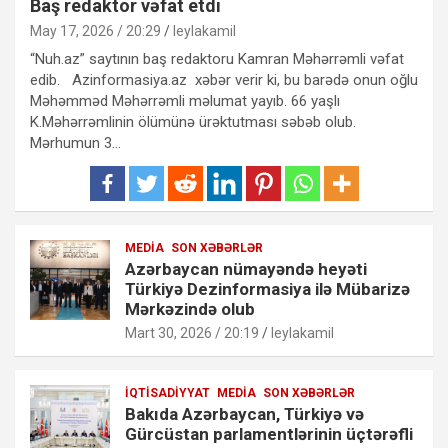
Baş redaktor vəfat etdi
May 17, 2026 / 20:29
leylakamil
“Nuh.az” saytının baş redaktoru Kamran Məhərrəmli vəfat
edib. Azinformasiya.az xəbər verir ki, bu barədə onun oğlu
Məhəmməd Məhərrəmli məlumat yayıb. 66 yaşlı
K.Məhərrəmlinin ölümünə ürəktutması səbəb olub.
Mərhumun 3…
MEDIA
SON XƏBƏRLƏR
Azərbaycan nümayəndə heyəti
Türkiyə Dezinformasiya ilə Mübarizə
Mərkəzində olub
Mart 30, 2026 / 20:19
leylakamil
İQTISADIYYAT
MEDIA
SON XƏBƏRLƏR
Bakıda Azərbaycan, Türkiyə və
Gürcüstan parlamentlərinin üçtərəfli