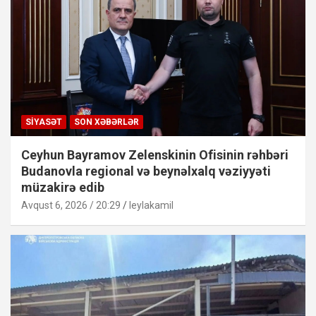
SIYASƏT
SON XƏBƏRLƏR
Ceyhun Bayramov Zelenskinin Ofisinin rəhbəri
Budanovla regional və beynəlxalq vəziyyəti
müzakirə edib
Avqust 6, 2026 / 20:29
leylakamil