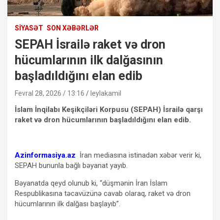
SIYASƏT
SON XƏBƏRLƏR
SEPAH İsrailə raket və dron
hücumlarının ilk dalğasının
başladıldığını elan edib
Fevral 28, 2026 / 13:16
leylakamil
İslam İnqilabı Keşikçiləri Korpusu (SEPAH) İsrailə qarşı
raket və dron hücumlarının başladıldığını elan edib.
Azinformasiya.az
İran mediasına istinadən xəbər verir ki,
SEPAH bununla bağlı bəyanat yayıb.
Bəyanatda qeyd olunub ki, “düşmənin İran İslam
Respublikasına təcavüzünə cavab olaraq, raket və dron
hücumlarının ilk dalğası başlayıb”.