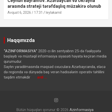
Ceyhun Bayramov: Azərbaycan və Ukrayna
arasında strateji tərəfdaşlıq müzakirə olunub
Avqust 6, 2026 / 17:31
leylakamil
Haqqımızda
“AZINFORMASIYA”
2020-cı ilin sentyabrın 25-də fəaliyyətə
başlayıb və müstəqil informasiya siyasəti həyata keçirən media
qurumudur.
Saytın yaradılmasında məqsəd oxuculara Azərbaycanda, eləcə
də regionda və dünyada baş verən hadisələrin operativ təhlilini
təqdim etməkdir
ardı …
Bütün hüquqları qorunur © 2026
Azinformasiya