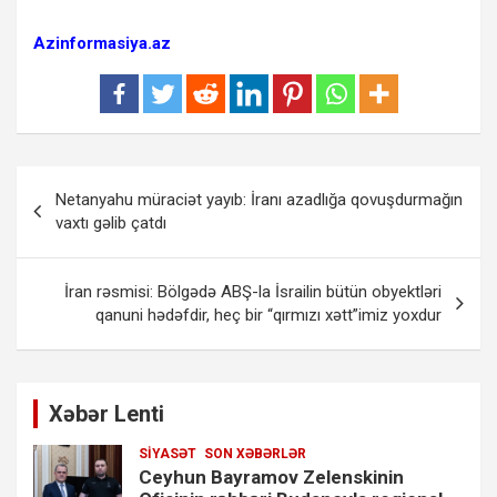
Azinformasiya.az
Yazı
Netanyahu müraciət yayıb: İranı azadlığa qovuşdurmağın
naviqasiyası
vaxtı gəlib çatdı
İran rəsmisi: Bölgədə ABŞ-la İsrailin bütün obyektləri
qanuni hədəfdir, heç bir “qırmızı xətt”imiz yoxdur
Xəbər Lenti
SIYASƏT
SON XƏBƏRLƏR
Ceyhun Bayramov Zelenskinin