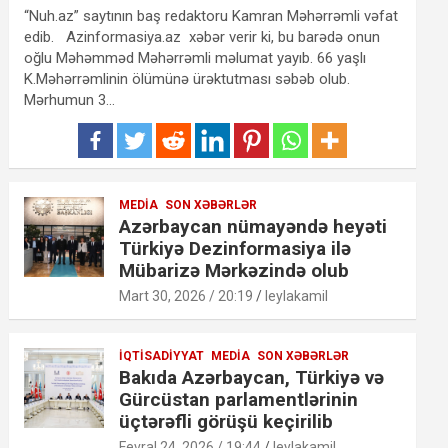
“Nuh.az” saytının baş redaktoru Kamran Məhərrəmli vəfat
edib. Azinformasiya.az xəbər verir ki, bu barədə onun
oğlu Məhəmməd Məhərrəmli məlumat yayıb. 66 yaşlı
K.Məhərrəmlinin ölümünə ürəktutması səbəb olub.
Mərhumun 3…
MEDIA
SON XƏBƏRLƏR
Azərbaycan nümayəndə heyəti
Türkiyə Dezinformasiya ilə
Mübarizə Mərkəzində olub
Mart 30, 2026 / 20:19
leylakamil
İQTISADIYYAT
MEDIA
SON XƏBƏRLƏR
Bakıda Azərbaycan, Türkiyə və
Gürcüstan parlamentlərinin
üçtərəfli görüşü keçirilib
Fevral 24, 2026 / 19:44
leylakamil