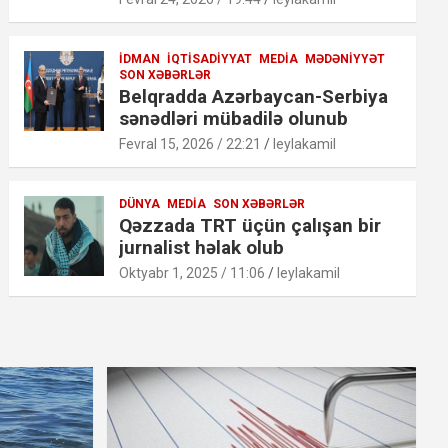
İDMAN
İQTISADIYYAT
MEDIA
MƏDƏNIYYƏT
SON XƏBƏRLƏR
Belqradda Azərbaycan-Serbiya
sənədləri mübadilə olunub
Fevral 15, 2026 / 22:21
leylakamil
DÜNYA
MEDIA
SON XƏBƏRLƏR
Qəzzada TRT üçün çalışan bir
jurnalist həlak olub
Oktyabr 1, 2025 / 11:06
leylakamil