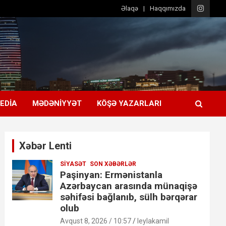
Əlaqə
Haqqımızda
EDIA
MƏDƏNIYYƏT
KÖŞƏ YAZARLARI
Xəbər Lenti
SIYASƏT
SON XƏBƏRLƏR
Paşinyan: Ermənistanla
Azərbaycan arasında münaqişə
səhifəsi bağlanıb, sülh bərqərar
olub
Avqust 8, 2026 / 10:57
leylakamil