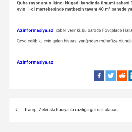
Quba rayonunun İkinci Nügədi kəndində ümumi sahəsi 30
evin 1-ci mərtəbəsində mətbəxin tavanı 40 m² sahədə ya
Azinformasiya.az
xəbər verir ki, bu barədə Fövqəladə Hallar 
Qeyd edilib ki, evin qalan hissəsi yanğından mühafizə olunu
Azinformasiya.az
Yazı
Tramp: Zelenski Rusiya ilə razılığa gəlməli olacaq
naviqasiyası