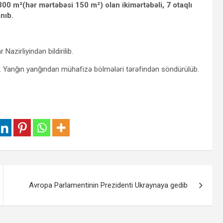
0 m²(hər mərtəbəsi 150 m²) olan ikimərtəbəli, 7 otaqlı
nıb.
Nazirliyindən bildirilib.
b. Yanğın yanğından mühafizə bölmələri tərəfindən söndürülüb.
Avropa Parlamentinin Prezidenti Ukraynaya gedib