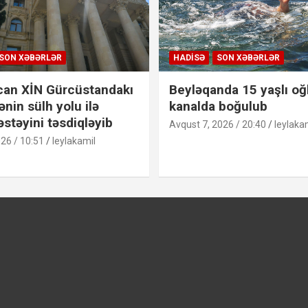
SON XƏBƏRLƏR
HADISƏ
SON XƏBƏRLƏR
an XİN Gürcüstandakı
Beyləqanda 15 yaşlı oğ
nin sülh yolu ilə
kanalda boğulub
əstəyini təsdiqləyib
Avqust 7, 2026 / 20:40
leylaka
26 / 10:51
leylakamil