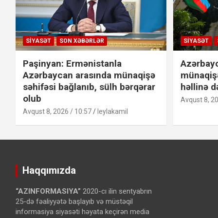
SIYASƏT
SON XƏBƏRLƏR
SIYASƏT
Paşinyan: Ermənistanla
Azərbayc
Azərbaycan arasında münaqişə
münaqişə
səhifəsi bağlanıb, sülh bərqərar
həllinə d
olub
Avqust 8, 20
Avqust 8, 2026 / 10:57
leylakamil
Haqqımızda
“AZINFORMASIYA”
2020-cı ilin sentyabrın
25-də fəaliyyətə başlayıb və müstəqil
informasiya siyasəti həyata keçirən media