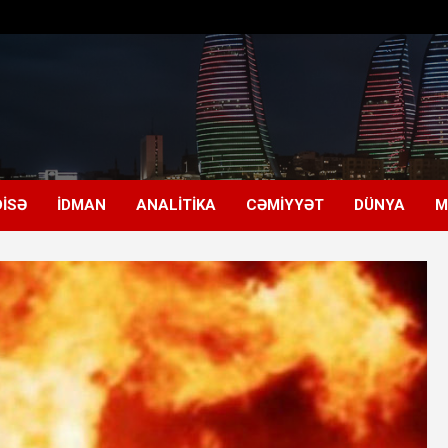
ISƏ
İDMAN
ANALITIKA
CƏMIYYƏT
DÜNYA
M