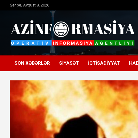
Skip
Şənbə, Avqust 8, 2026
to
content
Operativ informasiya agentliyi
Azinformasiya
SON XƏBƏRLƏR
SIYASƏT
İQTISADIYYAT
HAD