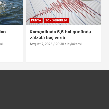
DÜNYA
SON XƏBƏRLƏR
lan
Kamçatkada 5,5 bal gücündə
zəlzələ baş verib
mil
Avqust 7, 2026 / 20:30
leylakamil