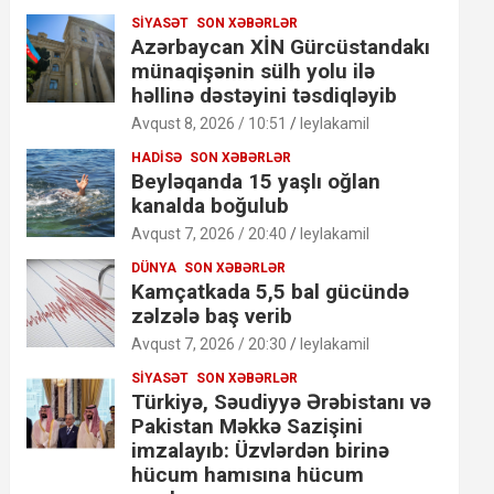
SIYASƏT
SON XƏBƏRLƏR
Azərbaycan XİN Gürcüstandakı
münaqişənin sülh yolu ilə
həllinə dəstəyini təsdiqləyib
Avqust 8, 2026 / 10:51
leylakamil
HADISƏ
SON XƏBƏRLƏR
Beyləqanda 15 yaşlı oğlan
kanalda boğulub
Avqust 7, 2026 / 20:40
leylakamil
DÜNYA
SON XƏBƏRLƏR
Kamçatkada 5,5 bal gücündə
zəlzələ baş verib
Avqust 7, 2026 / 20:30
leylakamil
SIYASƏT
SON XƏBƏRLƏR
Türkiyə, Səudiyyə Ərəbistanı və
Pakistan Məkkə Sazişini
imzalayıb: Üzvlərdən birinə
hücum hamısına hücum