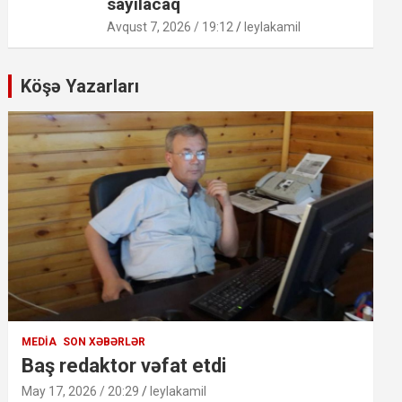
sayılacaq
Avqust 7, 2026 / 19:12
leylakamil
Köşə Yazarları
MEDIA
SON XƏBƏRLƏR
Baş redaktor vəfat etdi
May 17, 2026 / 20:29
leylakamil