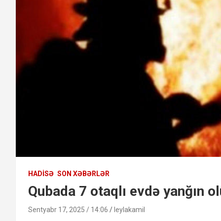
HADISƏ
SON XƏBƏRLƏR
Qubada 7 otaqlı evdə yanğın o
Sentyabr 17, 2025 / 14:06
leylakamil