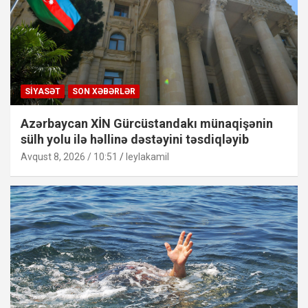
SIYASƏT
SON XƏBƏRLƏR
Azərbaycan XİN Gürcüstandakı münaqişənin
sülh yolu ilə həllinə dəstəyini təsdiqləyib
Avqust 8, 2026 / 10:51
leylakamil