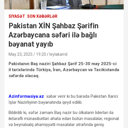
SIYASƏT
SON XƏBƏRLƏR
Pakistan XİN Şahbaz Şərifin
Azərbaycana səfəri ilə bağlı
bəyanat yayıb
May 23, 2025 / 19:20
leylakamil
Pakistanın Baş naziri Şahbaz Şərif 25-30 may 2025-ci
il tarixlərində Türkiyə, İran, Azərbaycan və Tacikistanda
səfərdə olacaq.
Azinformasiya.az
xəbər verir ki bu barədə Pakistan Xarici
İşlər Nazirliyinin bəyanatında qeyd edilib.
Bildirilib ki, səfər zamanı Baş nazir bu ölkələrin liderləri ilə
ikitərəfli münasibətləri əhatə edən bütün məsələlər, regional
və beynəlxalq əhəmiyyətli məsələlər ətrafında geniş