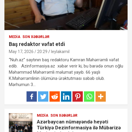
MEDIA
SON XƏBƏRLƏR
Baş redaktor vəfat etdi
May 17, 2026 / 20:29
leylakamil
“Nuh.az” saytının baş redaktoru Kamran Məhərrəmli vəfat
edib. Azinformasiya.az xəbər verir ki, bu barədə onun oğlu
Məhəmməd Məhərrəmli məlumat yayıb. 66 yaşlı
K.Məhərrəmlinin ölümünə ürəktutması səbəb olub.
Mərhumun 3…
MEDIA
SON XƏBƏRLƏR
Azərbaycan nümayəndə heyəti
Türkiyə Dezinformasiya ilə Mübarizə