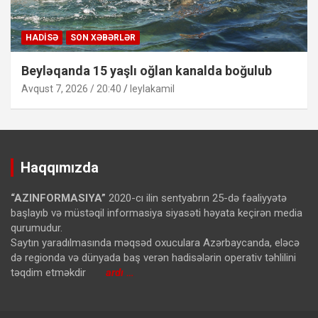
HADISƏ
SON XƏBƏRLƏR
Beyləqanda 15 yaşlı oğlan kanalda boğulub
Avqust 7, 2026 / 20:40
leylakamil
Haqqımızda
“AZINFORMASIYA”
2020-cı ilin sentyabrın 25-də fəaliyyətə
başlayıb və müstəqil informasiya siyasəti həyata keçirən media
qurumudur.
Saytın yaradılmasında məqsəd oxuculara Azərbaycanda, eləcə
də regionda və dünyada baş verən hadisələrin operativ təhlilini
təqdim etməkdir
ardı …