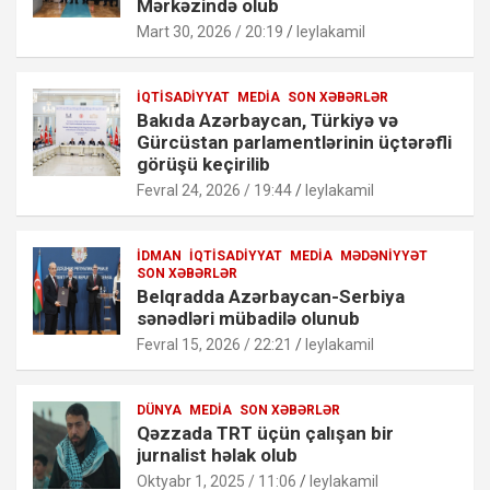
Mərkəzində olub
Mart 30, 2026 / 20:19
leylakamil
İQTISADIYYAT
MEDIA
SON XƏBƏRLƏR
Bakıda Azərbaycan, Türkiyə və
Gürcüstan parlamentlərinin üçtərəfli
görüşü keçirilib
Fevral 24, 2026 / 19:44
leylakamil
İDMAN
İQTISADIYYAT
MEDIA
MƏDƏNIYYƏT
SON XƏBƏRLƏR
Belqradda Azərbaycan-Serbiya
sənədləri mübadilə olunub
Fevral 15, 2026 / 22:21
leylakamil
DÜNYA
MEDIA
SON XƏBƏRLƏR
Qəzzada TRT üçün çalışan bir
jurnalist həlak olub
Oktyabr 1, 2025 / 11:06
leylakamil