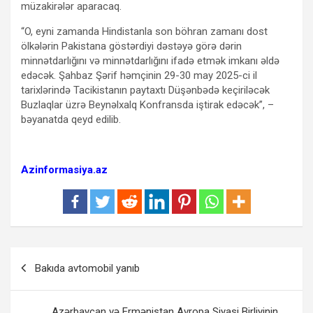
müzakirələr aparacaq.
“O, eyni zamanda Hindistanla son böhran zamanı dost
ölkələrin Pakistana göstərdiyi dəstəyə görə dərin
minnətdarlığını və minnətdarlığını ifadə etmək imkanı əldə
edəcək. Şahbaz Şərif həmçinin 29-30 may 2025-ci il
tarixlərində Tacikistanın paytaxtı Düşənbədə keçiriləcək
Buzlaqlar üzrə Beynəlxalq Konfransda iştirak edəcək”, –
bəyanatda qeyd edilib.
Azinformasiya.az
Yazı
Bakıda avtomobil yanıb
naviqasiyası
Azərbaycan və Ermənistan Avropa Siyasi Birliyinin