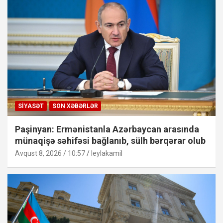
SIYASƏT
SON XƏBƏRLƏR
Paşinyan: Ermənistanla Azərbaycan arasında
münaqişə səhifəsi bağlanıb, sülh bərqərar olub
Avqust 8, 2026 / 10:57
leylakamil