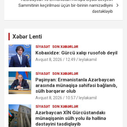
Sammitinin keçirilməsi üçün bir-birinin namizədliyini
dəstəkləyib
Xəbər Lenti
SIYASƏT
SON XƏBƏRLƏR
Kobaxidze: Gürcü xalqı rusofob deyil
Avqust 8, 2026 / 12:49
leylakamil
SIYASƏT
SON XƏBƏRLƏR
Paşinyan: Ermənistanla Azərbaycan
arasında münaqişə səhifəsi bağlanıb,
sülh bərqərar olub
Avqust 8, 2026 / 10:57
leylakamil
SIYASƏT
SON XƏBƏRLƏR
Azərbaycan XİN Gürcüstandakı
münaqişənin sülh yolu ilə həllinə
dəstəyini təsdiqləyib