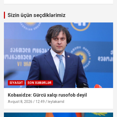
Sizin üçün seçdiklərimiz
SIYASƏT
SON XƏBƏRLƏR
Kobaxidze: Gürcü xalqı rusofob deyil
Avqust 8, 2026 / 12:49
leylakamil