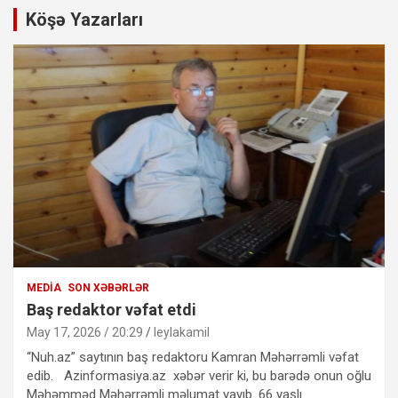
Köşə Yazarları
MEDIA
SON XƏBƏRLƏR
Baş redaktor vəfat etdi
May 17, 2026 / 20:29
leylakamil
“Nuh.az” saytının baş redaktoru Kamran Məhərrəmli vəfat
edib. Azinformasiya.az xəbər verir ki, bu barədə onun oğlu
Məhəmməd Məhərrəmli məlumat yayıb. 66 yaşlı