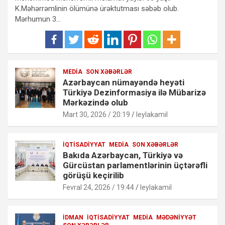
K.Məhərrəmlinin ölümünə ürəktutması səbəb olub.
Mərhumun 3…
MEDIA
SON XƏBƏRLƏR
Azərbaycan nümayəndə heyəti
Türkiyə Dezinformasiya ilə Mübarizə
Mərkəzində olub
Mart 30, 2026 / 20:19
leylakamil
İQTISADIYYAT
MEDIA
SON XƏBƏRLƏR
Bakıda Azərbaycan, Türkiyə və
Gürcüstan parlamentlərinin üçtərəfli
görüşü keçirilib
Fevral 24, 2026 / 19:44
leylakamil
İDMAN
İQTISADIYYAT
MEDIA
MƏDƏNIYYƏT