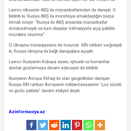
Lavrov ölkəsinin ABŞ ilə münasibətlərindən də danışıb. O
bildirib ki, Rusiya ABŞ ilə investisiya əməkdaşlığını bərpa
etmək istəyir: “Rusiya ilə ABŞ arasında münasibətlər
dondurulmayıb və bəzi əlaqələr ictimaiyyətə açıq şəkildə
müzakirə olunmur”.
O, Ukrayna münaqişəsinə də toxunub. XİN rəhbəri vurğulayıb
ki, Rusiya Ukrayna ilə bağlı danışıqlara açıqdır.
Lavrov Rusiyanın Kubaya siyasi, iqtisadi və humanitar
dəstək göstərməyə davam edəcəyini də bildirib.
Rusiyanın Avropa İttifaqı ilə olan gərginlikdən danışan
Rusiya XİN rəhbəri Avropanın militarizasiyasının “çox sürətli
və güclü şəkildə” davam etdiyini deyib.
Azinformasiya.az