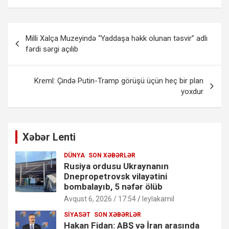
Yazı
Milli Xalça Muzeyində “Yaddaşa həkk olunan təsvir” adlı
naviqasiyası
fərdi sərgi açılıb
Kreml: Çində Putin-Tramp görüşü üçün heç bir plan
yoxdur
Xəbər Lenti
DÜNYA
SON XƏBƏRLƏR
Rusiya ordusu Ukraynanın
Dnepropetrovsk vilayətini
bombalayıb, 5 nəfər ölüb
Avqust 6, 2026 / 17:54
leylakamil
SIYASƏT
SON XƏBƏRLƏR
Hakan Fidan: ABŞ və İran arasında