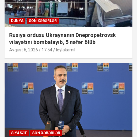
DÜNYA
SON XƏBƏRLƏR
Rusiya ordusu Ukraynanın Dnepropetrovsk
vilayətini bombalayıb, 5 nəfər ölüb
Avqust 6, 2026 / 17:54
leylakamil
SIYASƏT
SON XƏBƏRLƏR