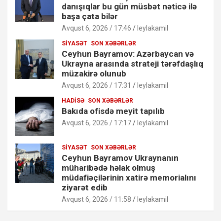
danışıqlar bu gün müsbət nəticə ilə
başa çata bilər
Avqust 6, 2026 / 17:46
leylakamil
SIYASƏT
SON XƏBƏRLƏR
Ceyhun Bayramov: Azərbaycan və
Ukrayna arasında strateji tərəfdaşlıq
müzakirə olunub
Avqust 6, 2026 / 17:31
leylakamil
HADISƏ
SON XƏBƏRLƏR
Bakıda ofisdə meyit tapılıb
Avqust 6, 2026 / 17:17
leylakamil
SIYASƏT
SON XƏBƏRLƏR
Ceyhun Bayramov Ukraynanın
müharibədə həlak olmuş
müdafiəçilərinin xatirə memorialını
ziyarət edib
Avqust 6, 2026 / 11:58
leylakamil