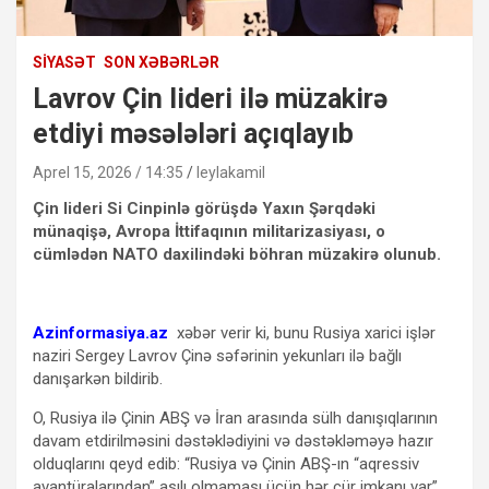
SIYASƏT
SON XƏBƏRLƏR
Lavrov Çin lideri ilə müzakirə
etdiyi məsələləri açıqlayıb
Aprel 15, 2026 / 14:35
leylakamil
Çin lideri Si Cinpinlə görüşdə Yaxın Şərqdəki
münaqişə, Avropa İttifaqının militarizasiyası, o
cümlədən NATO daxilindəki böhran müzakirə olunub.
Azinformasiya.az
xəbər verir ki, bunu Rusiya xarici işlər
naziri Sergey Lavrov Çinə səfərinin yekunları ilə bağlı
danışarkən bildirib.
O, Rusiya ilə Çinin ABŞ və İran arasında sülh danışıqlarının
davam etdirilməsini dəstəklədiyini və dəstəkləməyə hazır
olduqlarını qeyd edib: “Rusiya və Çinin ABŞ-ın “aqressiv
avantüralarından” asılı olmaması üçün hər cür imkanı var”.