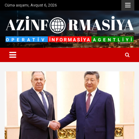
Skip
Cümə axşamı, Avqust 6, 2026
to
content
Operativ informasiya agentliyi
Azinformasiya