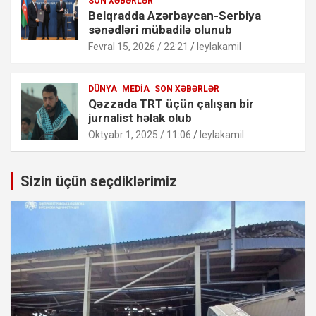
SON XƏBƏRLƏR
Belqradda Azərbaycan-Serbiya
sənədləri mübadilə olunub
Fevral 15, 2026 / 22:21
leylakamil
DÜNYA
MEDIA
SON XƏBƏRLƏR
Qəzzada TRT üçün çalışan bir
jurnalist həlak olub
Oktyabr 1, 2025 / 11:06
leylakamil
Sizin üçün seçdiklərimiz