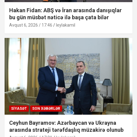
Hakan Fidan: ABŞ və İran arasında danışıqlar
bu gün müsbət nəticə ilə başa çata bilər
Avqust 6, 2026 / 17:46
leylakamil
SIYASƏT
SON XƏBƏRLƏR
Ceyhun Bayramov: Azərbaycan və Ukrayna
arasında strateji tərəfdaşlıq müzakirə olunub