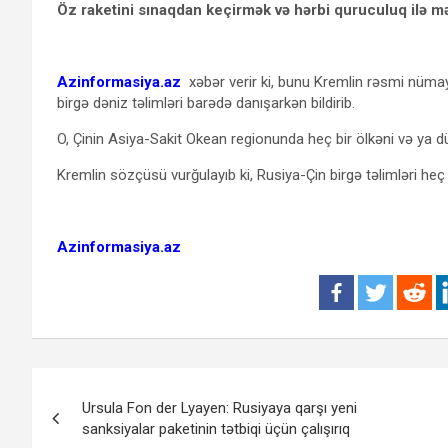
Öz raketini sınaqdan keçirmək və hərbi quruculuq ilə 
Azinformasiya.az
xəbər verir ki, bunu Kremlin rəsmi nümayə
birgə dəniz təlimləri barədə danışarkən bildirib.
O, Çinin Asiya-Sakit Okean regionunda heç bir ölkəni və ya dü
Kremlin sözçüsü vurğulayıb ki, Rusiya-Çin birgə təlimləri he
Azinformasiya.az
Yazı
Ursula Fon der Lyayen: Rusiyaya qarşı yeni
naviqasiyası
sanksiyalar paketinin tətbiqi üçün çalışırıq