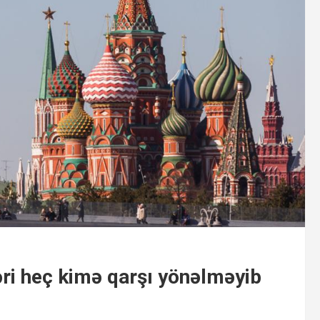
əri heç kimə qarşı yönəlməyib