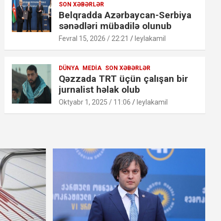
SON XƏBƏRLƏR
Belqradda Azərbaycan-Serbiya
sənədləri mübadilə olunub
Fevral 15, 2026 / 22:21
leylakamil
DÜNYA
MEDIA
SON XƏBƏRLƏR
Qəzzada TRT üçün çalışan bir
jurnalist həlak olub
Oktyabr 1, 2025 / 11:06
leylakamil