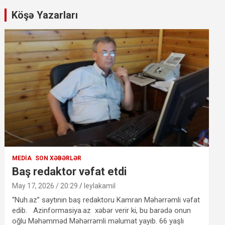
Köşə Yazarları
MEDIA
SON XƏBƏRLƏR
Baş redaktor vəfat etdi
May 17, 2026 / 20:29
leylakamil
“Nuh.az” saytının baş redaktoru Kamran Məhərrəmli vəfat
edib. Azinformasiya.az xəbər verir ki, bu barədə onun
oğlu Məhəmməd Məhərrəmli məlumat yayıb. 66 yaşlı