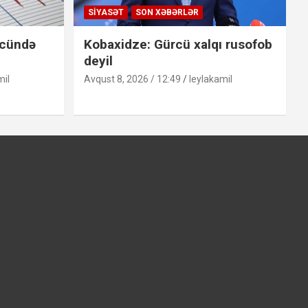
SIYASƏT
SON XƏBƏRLƏR
ücündə
Kobaxidze: Gürcü xalqı rusofob
deyil
mil
Avqust 8, 2026 / 12:49
leylakamil