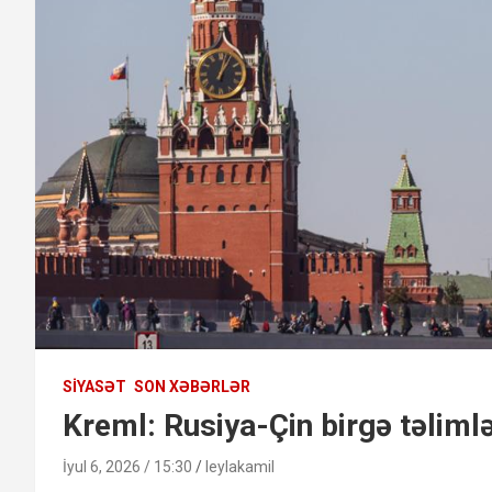
SIYASƏT
SON XƏBƏRLƏR
Kreml: Rusiya-Çin birgə təliml
İyul 6, 2026 / 15:30
leylakamil