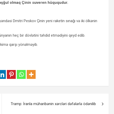
məşğul olmaq Çinin suveren hüququdur.
ndəsi Dmitri Peskov Çinin yeni raketin sınağı və iki ölkənin
nyanın heç bir dövlətini təhdid etmədiyini qeyd edib.
ç kimə qarşı yönəlməyib.
Tramp: İranla müharibənin xərcləri dəfələrlə ödənilib