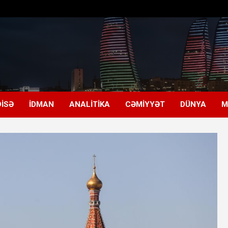
ISƏ
İDMAN
ANALITIKA
CƏMIYYƏT
DÜNYA
M