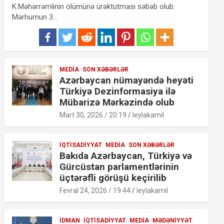
K.Məhərrəmlinin ölümünə ürəktutması səbəb olub.
Mərhumun 3…
MEDIA
SON XƏBƏRLƏR
Azərbaycan nümayəndə heyəti
Türkiyə Dezinformasiya ilə
Mübarizə Mərkəzində olub
Mart 30, 2026 / 20:19
leylakamil
İQTISADIYYAT
MEDIA
SON XƏBƏRLƏR
Bakıda Azərbaycan, Türkiyə və
Gürcüstan parlamentlərinin
üçtərəfli görüşü keçirilib
Fevral 24, 2026 / 19:44
leylakamil
İDMAN
İQTISADIYYAT
MEDIA
MƏDƏNIYYƏT