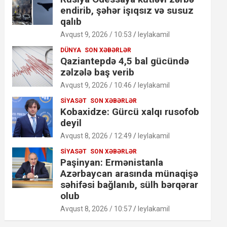
endirib, şəhər işıqsız və susuz
qalıb
Avqust 9, 2026 / 10:53
leylakamil
DÜNYA
SON XƏBƏRLƏR
Qaziantepdə 4,5 bal gücündə
zəlzələ baş verib
Avqust 9, 2026 / 10:46
leylakamil
SIYASƏT
SON XƏBƏRLƏR
Kobaxidze: Gürcü xalqı rusofob
deyil
Avqust 8, 2026 / 12:49
leylakamil
SIYASƏT
SON XƏBƏRLƏR
Paşinyan: Ermənistanla
Azərbaycan arasında münaqişə
səhifəsi bağlanıb, sülh bərqərar
olub
Avqust 8, 2026 / 10:57
leylakamil