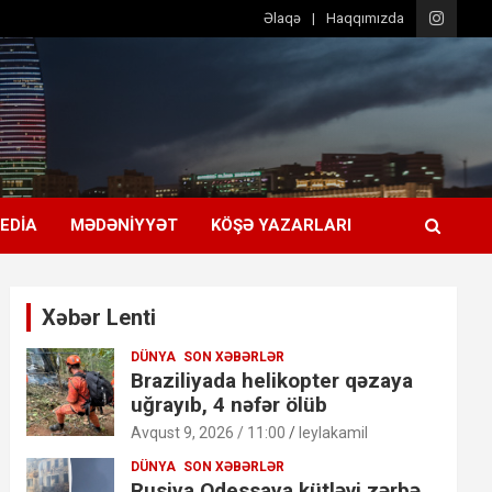
Əlaqə
Haqqımızda
EDIA
MƏDƏNIYYƏT
KÖŞƏ YAZARLARI
Xəbər Lenti
DÜNYA
SON XƏBƏRLƏR
Braziliyada helikopter qəzaya
uğrayıb, 4 nəfər ölüb
Avqust 9, 2026 / 11:00
leylakamil
DÜNYA
SON XƏBƏRLƏR
Rusiya Odessaya kütləvi zərbə