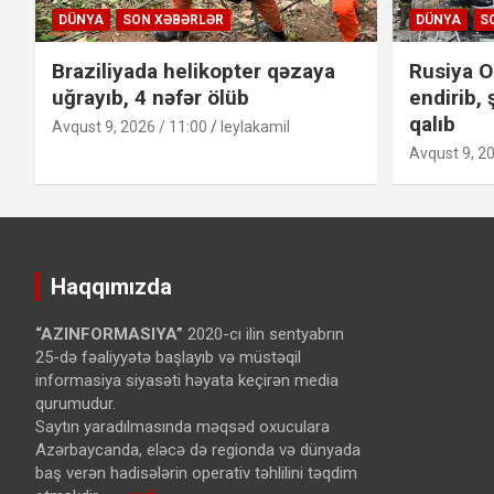
DÜNYA
SON XƏBƏRLƏR
DÜNYA
S
Braziliyada helikopter qəzaya
Rusiya O
uğrayıb, 4 nəfər ölüb
endirib, 
qalıb
Avqust 9, 2026 / 11:00
leylakamil
Avqust 9, 20
Haqqımızda
“AZINFORMASIYA”
2020-cı ilin sentyabrın
25-də fəaliyyətə başlayıb və müstəqil
informasiya siyasəti həyata keçirən media
qurumudur.
Saytın yaradılmasında məqsəd oxuculara
Azərbaycanda, eləcə də regionda və dünyada
baş verən hadisələrin operativ təhlilini təqdim