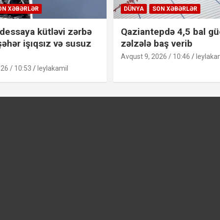
ON XƏBƏRLƏR
DÜNYA
SON XƏBƏRLƏR
dessaya kütləvi zərbə
Qaziantepdə 4,5 bal g
şəhər işıqsız və susuz
zəlzələ baş verib
Avqust 9, 2026 / 10:46
leylaka
26 / 10:53
leylakamil