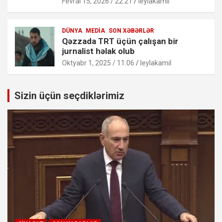
Fevral 15, 2026 / 22:21
leylakamil
DÜNYA
MEDIA
SON XƏBƏRLƏR
Qəzzada TRT üçün çalışan bir
jurnalist həlak olub
Oktyabr 1, 2025 / 11:06
leylakamil
Sizin üçün seçdiklərimiz