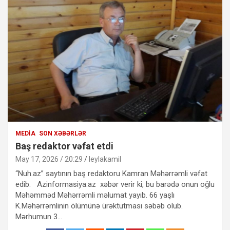
MEDIA
SON XƏBƏRLƏR
Baş redaktor vəfat etdi
May 17, 2026 / 20:29
leylakamil
“Nuh.az” saytının baş redaktoru Kamran Məhərrəmli vəfat
edib. Azinformasiya.az xəbər verir ki, bu barədə onun oğlu
Məhəmməd Məhərrəmli məlumat yayıb. 66 yaşlı
K.Məhərrəmlinin ölümünə ürəktutması səbəb olub.
Mərhumun 3…