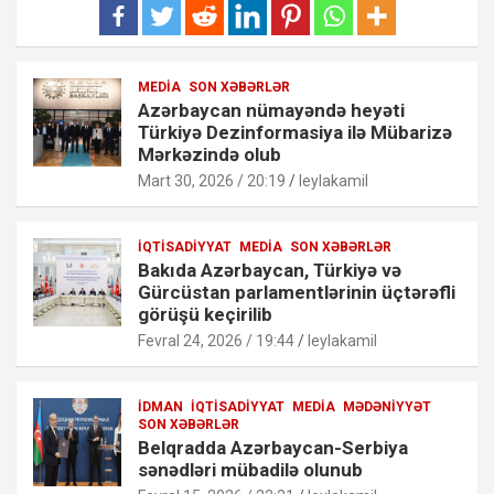
MEDIA
SON XƏBƏRLƏR
Azərbaycan nümayəndə heyəti
Türkiyə Dezinformasiya ilə Mübarizə
Mərkəzində olub
Mart 30, 2026 / 20:19
leylakamil
İQTISADIYYAT
MEDIA
SON XƏBƏRLƏR
Bakıda Azərbaycan, Türkiyə və
Gürcüstan parlamentlərinin üçtərəfli
görüşü keçirilib
Fevral 24, 2026 / 19:44
leylakamil
İDMAN
İQTISADIYYAT
MEDIA
MƏDƏNIYYƏT
SON XƏBƏRLƏR
Belqradda Azərbaycan-Serbiya
sənədləri mübadilə olunub