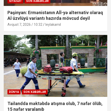
SIYASƏT
SON XƏBƏRLƏR
Paşinyan: Ermənistanın Aİİ-yə alternativ olaraq
Aİ üzvlüyü variantı hazırda mövcud deyil
Avqust 7, 2026 / 10:32
leylakamil
DÜNYA
SON XƏBƏRLƏR
Tailandda məktəbdə atışma olub, 7 nəfər ölüb,
15 nəfər yaralanıb