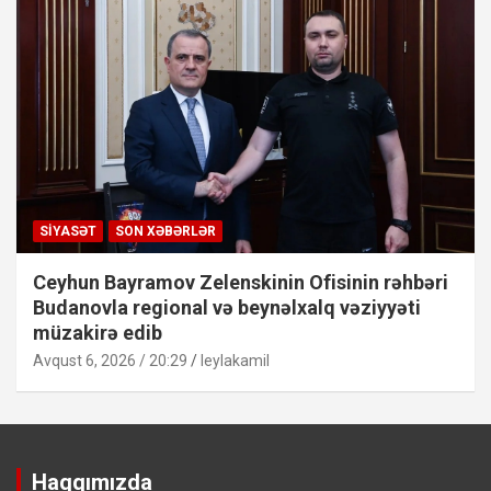
SIYASƏT
SON XƏBƏRLƏR
Ceyhun Bayramov Zelenskinin Ofisinin rəhbəri
Budanovla regional və beynəlxalq vəziyyəti
müzakirə edib
Avqust 6, 2026 / 20:29
leylakamil
Haqqımızda