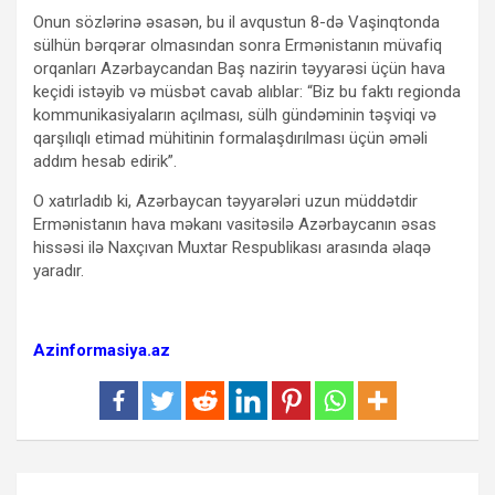
Onun sözlərinə əsasən, bu il avqustun 8-də Vaşinqtonda
sülhün bərqərar olmasından sonra Ermənistanın müvafiq
orqanları Azərbaycandan Baş nazirin təyyarəsi üçün hava
keçidi istəyib və müsbət cavab alıblar: “Biz bu faktı regionda
kommunikasiyaların açılması, sülh gündəminin təşviqi və
qarşılıqlı etimad mühitinin formalaşdırılması üçün əməli
addım hesab edirik”.
O xatırladıb ki, Azərbaycan təyyarələri uzun müddətdir
Ermənistanın hava məkanı vasitəsilə Azərbaycanın əsas
hissəsi ilə Naxçıvan Muxtar Respublikası arasında əlaqə
yaradır.
Azinformasiya.az
Yazı