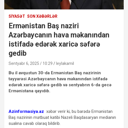
SIYASƏT
SON XƏBƏRLƏR
Ermənistan Baş naziri
Azərbaycanın hava məkanından
istifadə edərək xaricə səfərə
gedib
Sentyabr 6, 2025 / 10:29
leylakamil
Bu il avqustun 30-da Ermənistan Baş nazirinin
təyyarəsi Azərbaycanın hava məkanından istifadə
edərək xaricə səfərə gedib və sentyabrın 6-da gecə
Ermənistana qayıdıb.
Azinformasiya.az
xəbər verir ki, bu barədə Ermənistan
Baş nazirinin mətbuat katibi Nazeli Baqdasaryan medianın
sualına cavab olaraq bildirib.