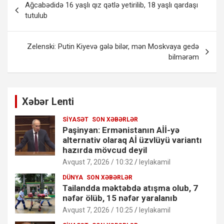
Ağcabədidə 16 yaşlı qız qətlə yetirilib, 18 yaşlı qardaşı
naviqasiyası
tutulub
Zelenski: Putin Kiyevə gələ bilər, mən Moskvaya gedə
bilmərəm
Xəbər Lenti
SIYASƏT
SON XƏBƏRLƏR
Paşinyan: Ermənistanın Aİİ-yə
alternativ olaraq Aİ üzvlüyü variantı
hazırda mövcud deyil
Avqust 7, 2026 / 10:32
leylakamil
DÜNYA
SON XƏBƏRLƏR
Tailandda məktəbdə atışma olub, 7
nəfər ölüb, 15 nəfər yaralanıb
Avqust 7, 2026 / 10:25
leylakamil