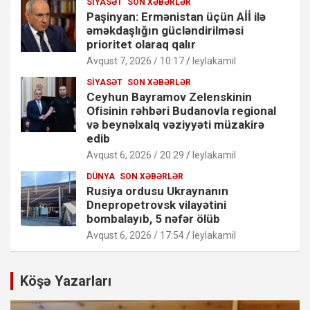
SIYASƏT
SON XƏBƏRLƏR
Paşinyan: Ermənistan üçün Aİİ ilə
əməkdaşlığın gücləndirilməsi
prioritet olaraq qalır
Avqust 7, 2026 / 10:17
leylakamil
SIYASƏT
SON XƏBƏRLƏR
Ceyhun Bayramov Zelenskinin
Ofisinin rəhbəri Budanovla regional
və beynəlxalq vəziyyəti müzakirə
edib
Avqust 6, 2026 / 20:29
leylakamil
DÜNYA
SON XƏBƏRLƏR
Rusiya ordusu Ukraynanın
Dnepropetrovsk vilayətini
bombalayıb, 5 nəfər ölüb
Avqust 6, 2026 / 17:54
leylakamil
Köşə Yazarları