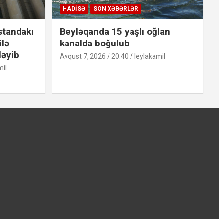
HADISƏ
SON XƏBƏRLƏR
standakı
Beyləqanda 15 yaşlı oğlan
ilə
kanalda boğulub
ləyib
Avqust 7, 2026 / 20:40
leylakamil
mil