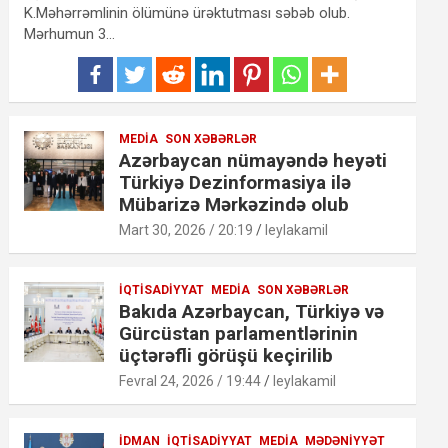
K.Məhərrəmlinin ölümünə ürəktutması səbəb olub.
Mərhumun 3…
MEDIA
SON XƏBƏRLƏR
Azərbaycan nümayəndə heyəti
Türkiyə Dezinformasiya ilə
Mübarizə Mərkəzində olub
Mart 30, 2026 / 20:19
leylakamil
İQTISADIYYAT
MEDIA
SON XƏBƏRLƏR
Bakıda Azərbaycan, Türkiyə və
Gürcüstan parlamentlərinin
üçtərəfli görüşü keçirilib
Fevral 24, 2026 / 19:44
leylakamil
İDMAN
İQTISADIYYAT
MEDIA
MƏDƏNIYYƏT