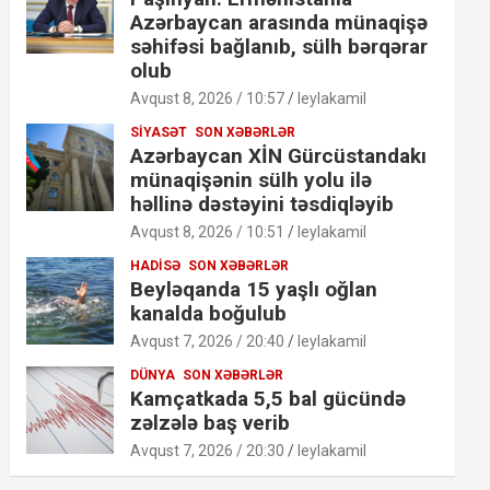
Azərbaycan arasında münaqişə
səhifəsi bağlanıb, sülh bərqərar
olub
Avqust 8, 2026 / 10:57
leylakamil
SIYASƏT
SON XƏBƏRLƏR
Azərbaycan XİN Gürcüstandakı
münaqişənin sülh yolu ilə
həllinə dəstəyini təsdiqləyib
Avqust 8, 2026 / 10:51
leylakamil
HADISƏ
SON XƏBƏRLƏR
Beyləqanda 15 yaşlı oğlan
kanalda boğulub
Avqust 7, 2026 / 20:40
leylakamil
DÜNYA
SON XƏBƏRLƏR
Kamçatkada 5,5 bal gücündə
zəlzələ baş verib
Avqust 7, 2026 / 20:30
leylakamil