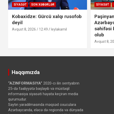
SIYASƏT
SON XƏBƏRLƏR
SIYASƏT
Kobaxidze: Gürcü xalqı rusofob
Paşinyan
deyil
Azərbay
səhifəsi 
Avqust 8, 2026 / 12:49
leylakamil
olub
Avqust 8, 20
Haqqımızda
“AZINFORMASIYA”
2020-cı ilin sentyabrın
25-də fəaliyyətə başlayıb və müstəqil
informasiya siyasəti həyata keçirən media
qurumudur.
Saytın yaradılmasında məqsəd oxuculara
Azərbaycanda, eləcə də regionda və dünyada