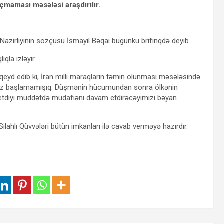
maması məsələsi araşdırılır.
r Nazirliyinin sözçüsü İsmayıl Bəqai bugünkü brifinqdə deyib.
ıqla izləyir.
qeyd edib ki, İran milli maraqların təmin olunması məsələsində
i biz başlamamışıq. Düşmənin hücumundan sonra ölkənin
 etdiyi müddətdə müdafiəni davam etdirəcəyimizi bəyan
 Silahlı Qüvvələri bütün imkanları ilə cavab verməyə hazırdır.