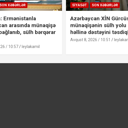
SON XƏBƏRLƏR
SIYASƏT
SON XƏBƏRLƏR
: Ermənistanla
Azərbaycan XİN Gürcü
can arasında münaqişə
münaqişənin sülh yolu 
bağlanıb, sülh bərqərar
həllinə dəstəyini təsdiq
Avqust 8, 2026 / 10:51
leylaka
26 / 10:57
leylakamil