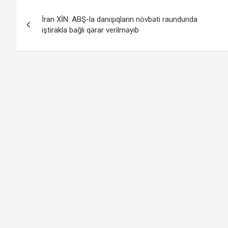
Yazı
İran XİN: ABŞ-la danışıqların növbəti raundunda
naviqasiyası
iştirakla bağlı qərar verilməyib