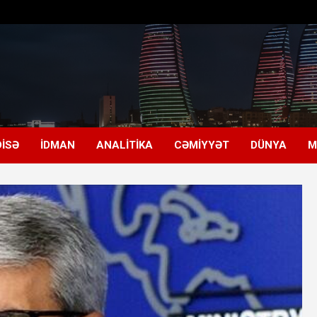
ISƏ
İDMAN
ANALITIKA
CƏMIYYƏT
DÜNYA
M