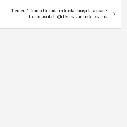
“Reuters”: Tramp blokadanın İranla danışıqlara mane
törətməsi ilə bağlı fikri nəzərdən keçirəcək