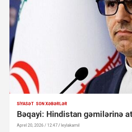
SIYASƏT
SON XƏBƏRLƏR
Bəqayi: Hindistan gəmilərinə at
Aprel 20, 2026 / 12:47
leylakamil