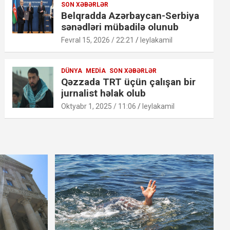
SON XƏBƏRLƏR
Belqradda Azərbaycan-Serbiya
sənədləri mübadilə olunub
Fevral 15, 2026 / 22:21
leylakamil
DÜNYA
MEDIA
SON XƏBƏRLƏR
Qəzzada TRT üçün çalışan bir
jurnalist həlak olub
Oktyabr 1, 2025 / 11:06
leylakamil