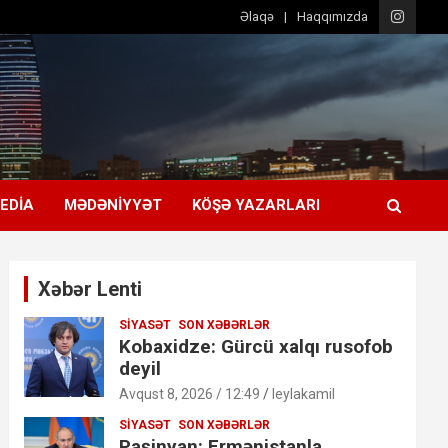
Əlaqə
Haqqımızda
EDIA
MƏDƏNIYYƏT
KÖŞƏ YAZARLARI
Xəbər Lenti
SIYASƏT
SON XƏBƏRLƏR
Kobaxidze: Gürcü xalqı rusofob
deyil
Avqust 8, 2026 / 12:49
leylakamil
SIYASƏT
SON XƏBƏRLƏR
Paşinyan: Ermənistanla