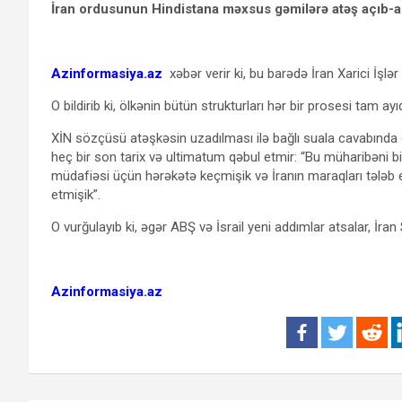
İran ordusunun Hindistana məxsus gəmilərə atəş açıb-aç
Azinformasiya.az
xəbər verir ki, bu barədə İran Xarici İşlə
O bildirib ki, ölkənin bütün strukturları hər bir prosesi tam ayıql
XİN sözçüsü atəşkəsin uzadılması ilə bağlı suala cavabında 
heç bir son tarix və ultimatum qəbul etmir: “Bu müharibən
müdafiəsi üçün hərəkətə keçmişik və İranın maraqları tələb
etmişik”.
O vurğulayıb ki, əgər ABŞ və İsrail yeni addımlar atsalar, İran
Azinformasiya.az