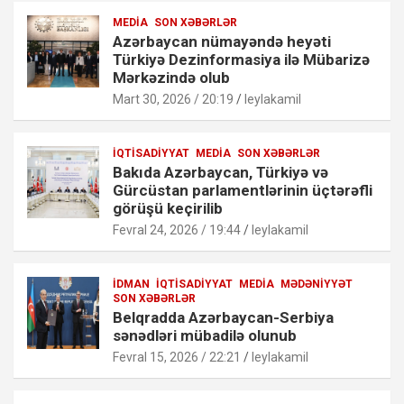
MEDIA
SON XƏBƏRLƏR
Azərbaycan nümayəndə heyəti
Türkiyə Dezinformasiya ilə Mübarizə
Mərkəzində olub
Mart 30, 2026 / 20:19
leylakamil
İQTISADIYYAT
MEDIA
SON XƏBƏRLƏR
Bakıda Azərbaycan, Türkiyə və
Gürcüstan parlamentlərinin üçtərəfli
görüşü keçirilib
Fevral 24, 2026 / 19:44
leylakamil
İDMAN
İQTISADIYYAT
MEDIA
MƏDƏNIYYƏT
SON XƏBƏRLƏR
Belqradda Azərbaycan-Serbiya
sənədləri mübadilə olunub
Fevral 15, 2026 / 22:21
leylakamil