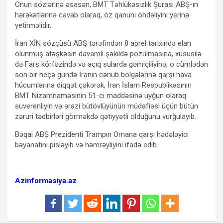
Onun sözlərinə əsasən, BMT Təhlükəsizlik Şurası ABŞ-ın
hərəkətlərinə cavab olaraq, öz qanuni öhdəliyini yerinə
yetirməlidir.
İran XİN sözçüsü ABŞ tərəfindən 8 aprel tarixində elan
olunmuş atəşkəsin davamlı şəkildə pozulmasına, xüsusilə
də Fars körfəzində və açıq sularda gəmiçiliyinə, o cümlədən
son bir neçə gündə İranın cənub bölgələrinə qarşı hava
hücumlarına diqqət çəkərək, İran İslam Respublikasının
BMT Nizamnaməsinin 51-ci maddəsinə uyğun olaraq
suverenliyin və ərazi bütövlüyünün müdafiəsi üçün bütün
zəruri tədbirləri görməkdə qətiyyətli olduğunu vurğulayıb.
Bəqai ABŞ Prezidenti Trampın Omana qarşı hədələyici
bəyanatını pisləyib və həmrəyliyini ifadə edib.
Azinformasiya.az