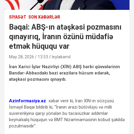
SIYASƏT
SON XƏBƏRLƏR
Bəqai: ABŞ-ın atəşkəsi pozmasını
qınayırıq, İranın özünü müdafiə
etmək hüququ var
May 28, 2026 / 13:53
leylakamil
İran Xarici İşlər Nazirliyi (XİN) ABŞ hərbi qüvvələrinin
Bəndər-Abbasdakı bəzi ərazilərə hücum edərək,
atəşkəsi pozmasını qınayıb.
Azinformasiya.az
xəbər verir ki, İran XİN-in sözçüsü
İsmayıl Bəqai bildirib ki, “İranın ərazi bütövlüyü və milli
suverenliyinə qarşı yönələn bu təcavüzkar addımlar
beynəlxalq hüququn və BMT Nizamnaməsinin kobud şəkildə
pozulmasıdır”.