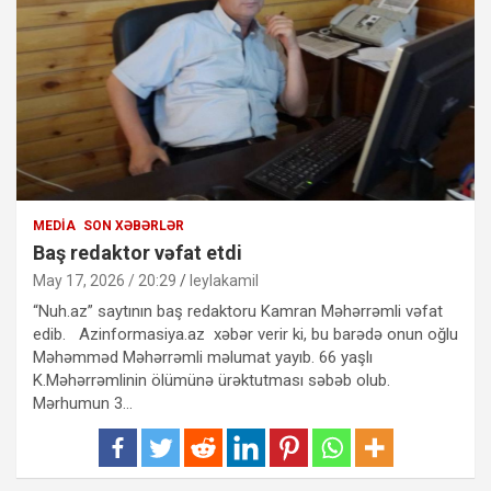
MEDIA
SON XƏBƏRLƏR
Baş redaktor vəfat etdi
May 17, 2026 / 20:29
leylakamil
“Nuh.az” saytının baş redaktoru Kamran Məhərrəmli vəfat
edib. Azinformasiya.az xəbər verir ki, bu barədə onun oğlu
Məhəmməd Məhərrəmli məlumat yayıb. 66 yaşlı
K.Məhərrəmlinin ölümünə ürəktutması səbəb olub.
Mərhumun 3…