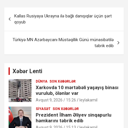
Yazı
Kallas Rusiyaya Ukrayna ilə bağlı danışıqlar üçün şərt
naviqasiyası
qoyub
Türkiyə MN Azərbaycanı Müstəqillik Günü münasibətilə
təbrik edib
Xəbər Lenti
DÜNYA
SON XƏBƏRLƏR
Xarkovda 10 mərtəbəli yaşayış binası
vurulub, ölənlər var
Avqust 9, 2026 / 15:26
leylakamil
SIYASƏT
SON XƏBƏRLƏR
Prezident İlham Əliyev sinqapurlu
həmkarını təbrik edib
Avqust 9, 2026 / 15:13
leylakamil