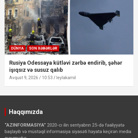
DÜNYA
SON XƏBƏRLƏR
Rusiya Odessaya kütləvi zərbə endirib, şəhər
işıqsız və susuz qalıb
Avqust 9, 2026 / 10:53
leylakamil
Haqqımızda
“AZINFORMASIYA”
2020-cı ilin sentyabrın 25-də fəaliyyətə
başlayıb və müstəqil informasiya siyasəti həyata keçirən media
qurumudur.