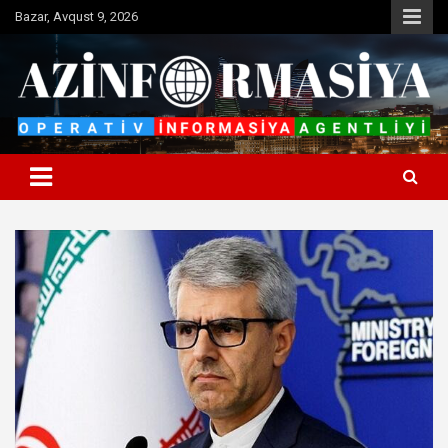
Skip
Bazar, Avqust 9, 2026
to
content
Operativ informasiya agentliyi
Azinformasiya