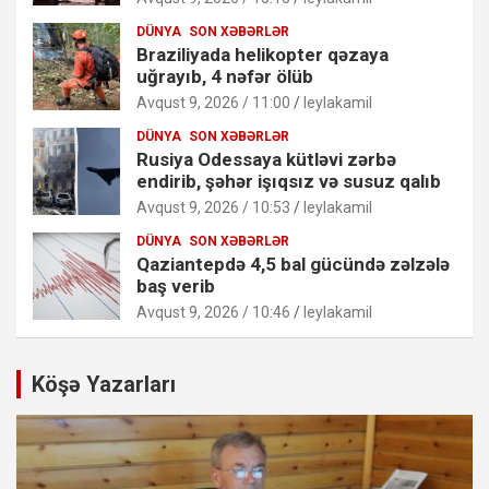
DÜNYA
SON XƏBƏRLƏR
Braziliyada helikopter qəzaya
uğrayıb, 4 nəfər ölüb
Avqust 9, 2026 / 11:00
leylakamil
DÜNYA
SON XƏBƏRLƏR
Rusiya Odessaya kütləvi zərbə
endirib, şəhər işıqsız və susuz qalıb
Avqust 9, 2026 / 10:53
leylakamil
DÜNYA
SON XƏBƏRLƏR
Qaziantepdə 4,5 bal gücündə zəlzələ
baş verib
Avqust 9, 2026 / 10:46
leylakamil
Köşə Yazarları