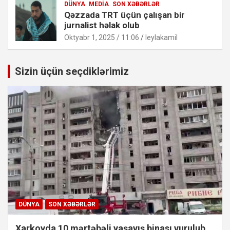
DÜNYA
MEDIA
SON XƏBƏRLƏR
Qəzzada TRT üçün çalışan bir
jurnalist həlak olub
Oktyabr 1, 2025 / 11:06
leylakamil
Sizin üçün seçdiklərimiz
DÜNYA
SON XƏBƏRLƏR
Xarkovda 10 mərtəbəli yaşayış binası vurulub,