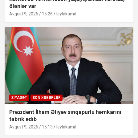
ölənlər var
Avqust 9, 2026 / 15:26
leylakamil
SIYASƏT
SON XƏBƏRLƏR
Prezident İlham Əliyev sinqapurlu həmkarını
təbrik edib
Avqust 9, 2026 / 15:13
leylakamil