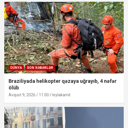
DÜNYA
SON XƏBƏRLƏR
Braziliyada helikopter qəzaya uğrayıb, 4 nəfər
ölüb
Avqust 9, 2026 / 11:00
leylakamil