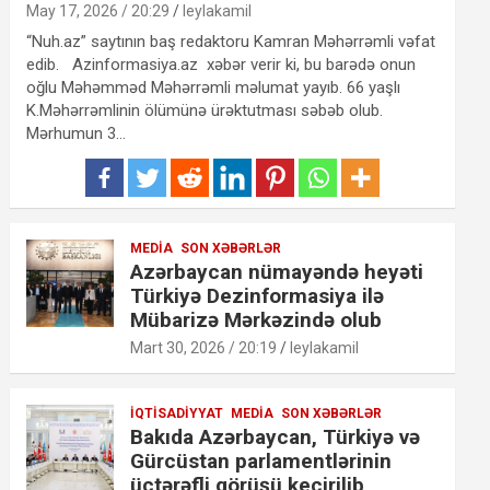
May 17, 2026 / 20:29
leylakamil
“Nuh.az” saytının baş redaktoru Kamran Məhərrəmli vəfat
edib. Azinformasiya.az xəbər verir ki, bu barədə onun
oğlu Məhəmməd Məhərrəmli məlumat yayıb. 66 yaşlı
K.Məhərrəmlinin ölümünə ürəktutması səbəb olub.
Mərhumun 3…
MEDIA
SON XƏBƏRLƏR
Azərbaycan nümayəndə heyəti
Türkiyə Dezinformasiya ilə
Mübarizə Mərkəzində olub
Mart 30, 2026 / 20:19
leylakamil
İQTISADIYYAT
MEDIA
SON XƏBƏRLƏR
Bakıda Azərbaycan, Türkiyə və
Gürcüstan parlamentlərinin
üçtərəfli görüşü keçirilib