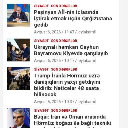
SIYASƏT
SON XƏBƏRLƏR
Paşinyan Aİİ-nin iclasında
iştirak etmək üçün Qırğızıstana
gedib
Avqust 6, 2026 / 11:47
leylakamil
SIYASƏT
SON XƏBƏRLƏR
Ukraynalı həmkarı Ceyhun
Bayramovu Kiyevdə qarşılayıb
Avqust 6, 2026 / 10:17
leylakamil
SIYASƏT
SON XƏBƏRLƏR
Tramp İranla Hörmüz üzrə
danışıqların yaxşı getdiyini
bildirib: Nəticələr 48 saata
bilinəcək
Avqust 5, 2026 / 10:37
leylakamil
SIYASƏT
SON XƏBƏRLƏR
Bəqai: İran və Oman arasında
Hörmüz boğazı ilə bağlı texniki