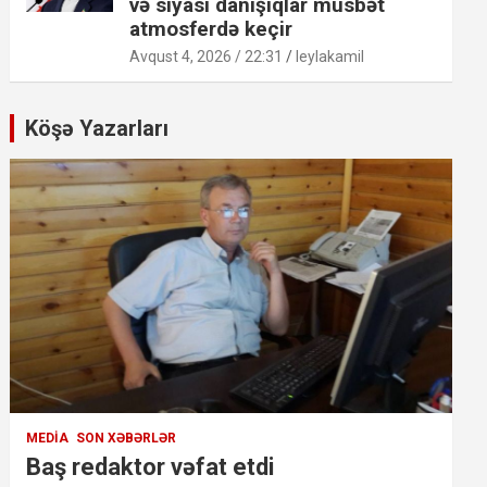
və siyasi danışıqlar müsbət
atmosferdə keçir
Avqust 4, 2026 / 22:31
leylakamil
Köşə Yazarları
MEDIA
SON XƏBƏRLƏR
Baş redaktor vəfat etdi