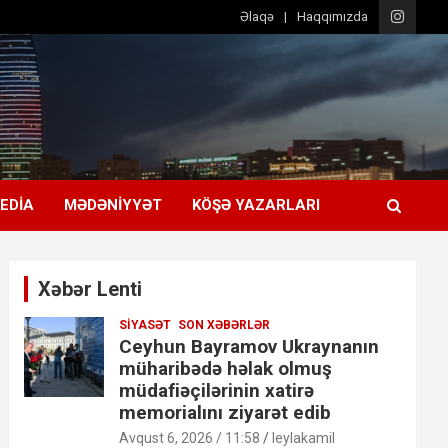
Əlaqə
Haqqımızda
EDIA
MƏDƏNIYYƏT
KÖŞƏ YAZARLARI
Xəbər Lenti
SIYASƏT
SON XƏBƏRLƏR
Ceyhun Bayramov Ukraynanın
müharibədə həlak olmuş
müdafiəçilərinin xatirə
memorialını ziyarət edib
Avqust 6, 2026 / 11:58
leylakamil