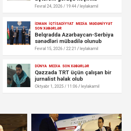
Fevral 24, 2026 / 19:44
leylakamil
İDMAN
İQTISADIYYAT
MEDIA
MƏDƏNIYYƏT
SON XƏBƏRLƏR
Belqradda Azərbaycan-Serbiya
sənədləri mübadilə olunub
Fevral 15, 2026 / 22:21
leylakamil
DÜNYA
MEDIA
SON XƏBƏRLƏR
Qəzzada TRT üçün çalışan bir
jurnalist həlak olub
Oktyabr 1, 2025 / 11:06
leylakamil