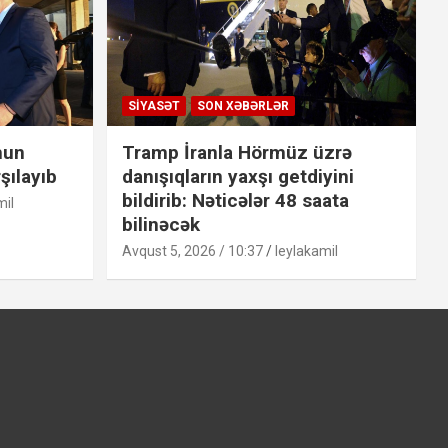
SIYASƏT
SON XƏBƏRLƏR
hun
Tramp İranla Hörmüz üzrə
şılayıb
danışıqların yaxşı getdiyini
bildirib: Nəticələr 48 saata
mil
bilinəcək
Avqust 5, 2026 / 10:37
leylakamil