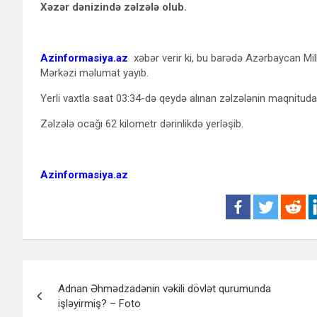
Xəzər dənizində zəlzələ olub.
Azinformasiya.az
xəbər verir ki, bu barədə Azərbaycan Mi
Mərkəzi məlumat yayıb.
Yerli vaxtla saat 03:34-də qeydə alınan zəlzələnin maqnitudas
Zəlzələ ocağı 62 kilometr dərinlikdə yerləşib.
Azinformasiya.az
Yazı
Adnan Əhmədzadənin vəkili dövlət qurumunda
naviqasiyası
işləyirmiş? – Foto