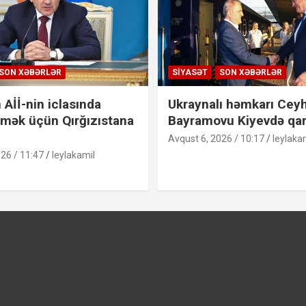
SON XƏBƏRLƏR
SIYASƏT
SON XƏBƏRLƏR
 Aİİ-nin iclasında
Ukraynalı həmkarı Cey
etmək üçün Qırğızıstana
Bayramovu Kiyevdə qar
Avqust 6, 2026 / 10:17
leylaka
26 / 11:47
leylakamil