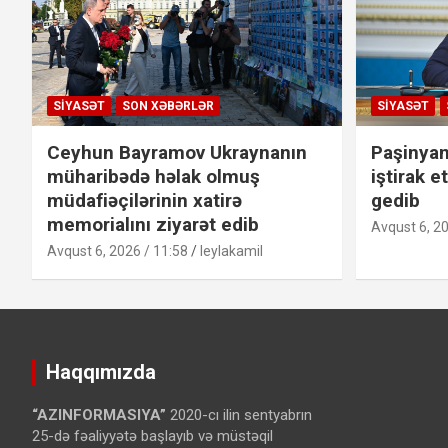
SIYASƏT
SON XƏBƏRLƏR
SIYASƏT
Ceyhun Bayramov Ukraynanın
Paşinyan
müharibədə həlak olmuş
iştirak 
müdafiəçilərinin xatirə
gedib
memorialını ziyarət edib
Avqust 6, 20
Avqust 6, 2026 / 11:58
leylakamil
Haqqımızda
“AZINFORMASIYA”
2020-cı ilin sentyabrın
25-də fəaliyyətə başlayıb və müstəqil