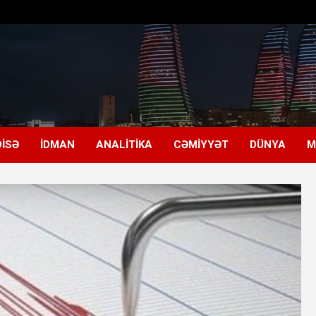
ISƏ
İDMAN
ANALITIKA
CƏMIYYƏT
DÜNYA
M