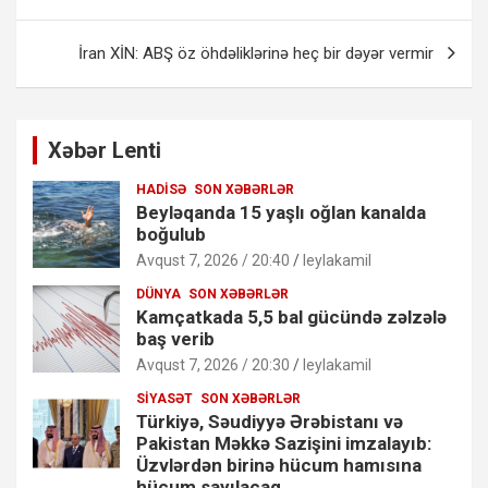
İran XİN: ABŞ öz öhdəliklərinə heç bir dəyər vermir
Xəbər Lenti
HADISƏ
SON XƏBƏRLƏR
Beyləqanda 15 yaşlı oğlan kanalda
boğulub
Avqust 7, 2026 / 20:40
leylakamil
DÜNYA
SON XƏBƏRLƏR
Kamçatkada 5,5 bal gücündə zəlzələ
baş verib
Avqust 7, 2026 / 20:30
leylakamil
SIYASƏT
SON XƏBƏRLƏR
Türkiyə, Səudiyyə Ərəbistanı və
Pakistan Məkkə Sazişini imzalayıb:
Üzvlərdən birinə hücum hamısına
hücum sayılacaq