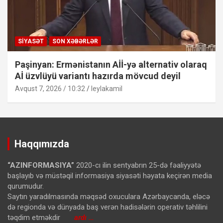
SIYASƏT
SON XƏBƏRLƏR
Paşinyan: Ermənistanın Aİİ-yə alternativ olaraq
Aİ üzvlüyü variantı hazırda mövcud deyil
Avqust 7, 2026 / 10:32
leylakamil
Haqqımızda
“AZINFORMASIYA”
2020-cı ilin sentyabrın 25-də fəaliyyətə
başlayıb və müstəqil informasiya siyasəti həyata keçirən media
qurumudur.
Saytın yaradılmasında məqsəd oxuculara Azərbaycanda, eləcə
də regionda və dünyada baş verən hadisələrin operativ təhlilini
təqdim etməkdir
ardı …