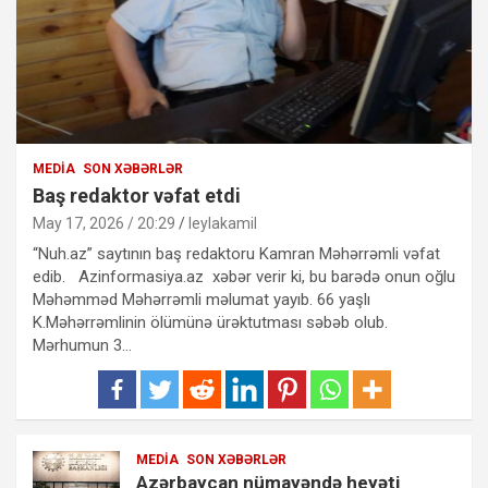
MEDIA
SON XƏBƏRLƏR
Baş redaktor vəfat etdi
May 17, 2026 / 20:29
leylakamil
“Nuh.az” saytının baş redaktoru Kamran Məhərrəmli vəfat
edib. Azinformasiya.az xəbər verir ki, bu barədə onun oğlu
Məhəmməd Məhərrəmli məlumat yayıb. 66 yaşlı
K.Məhərrəmlinin ölümünə ürəktutması səbəb olub.
Mərhumun 3…
MEDIA
SON XƏBƏRLƏR
Azərbaycan nümayəndə heyəti