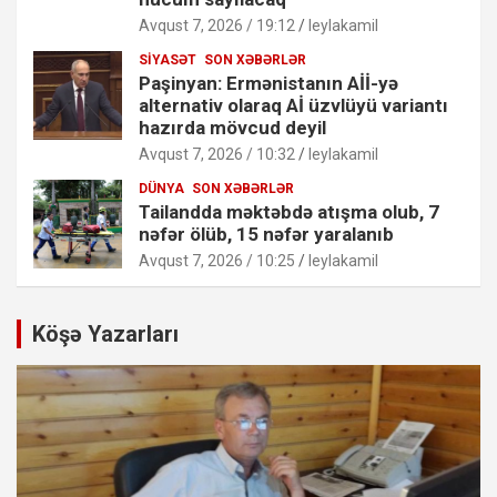
Avqust 7, 2026 / 19:12
leylakamil
SIYASƏT
SON XƏBƏRLƏR
Paşinyan: Ermənistanın Aİİ-yə
alternativ olaraq Aİ üzvlüyü variantı
hazırda mövcud deyil
Avqust 7, 2026 / 10:32
leylakamil
DÜNYA
SON XƏBƏRLƏR
Tailandda məktəbdə atışma olub, 7
nəfər ölüb, 15 nəfər yaralanıb
Avqust 7, 2026 / 10:25
leylakamil
Köşə Yazarları