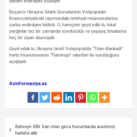
davam etdirdiyini söyləyib.
Boçarov Ukrayna Silahlı Qüvvələrinin Volqoqradın
Krasnooktyabrski rayonundakı istehsal müəssisələrinə
zərbə endirdiyini bildirib. O, həmçinin qeyd edib ki, lokal
yanğınlar tez bir zamanda söndürülüb və yaşayış binalarına
heç bir ziyan dəyməyib.
Qeyd edək ki, Ukrayna tərəfi Volqoqradda “Titan-Barikadı”
hərbi müəssisəsinin “Flaminqo” raketləri ilə vurulduğunu
açıqlayıb.
Azinformasiya.az
Yazı
Bəhreyn XİN: İran ötən gecə hücumlarda ərazimizi
naviqasiyası
hədəfə alıb