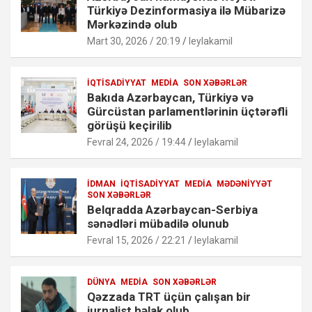
Türkiyə Dezinformasiya ilə Mübarizə
Mərkəzində olub
Mart 30, 2026 / 20:19
leylakamil
İQTISADIYYAT
MEDIA
SON XƏBƏRLƏR
Bakıda Azərbaycan, Türkiyə və
Gürcüstan parlamentlərinin üçtərəfli
görüşü keçirilib
Fevral 24, 2026 / 19:44
leylakamil
İDMAN
İQTISADIYYAT
MEDIA
MƏDƏNIYYƏT
SON XƏBƏRLƏR
Belqradda Azərbaycan-Serbiya
sənədləri mübadilə olunub
Fevral 15, 2026 / 22:21
leylakamil
DÜNYA
MEDIA
SON XƏBƏRLƏR
Qəzzada TRT üçün çalışan bir
jurnalist həlak olub