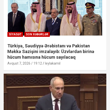
SIYASƏT
SON XƏBƏRLƏR
Türkiyə, Səudiyyə Ərəbistanı və Pakistan
Məkkə Sazişini imzalayıb: Üzvlərdən birinə
hücum hamısına hücum sayılacaq
Avqust 7, 2026 / 19:12
leylakamil