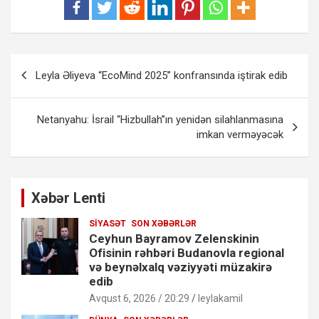
Yazı
Leyla Əliyeva “EcoMind 2025” konfransında iştirak edib
naviqasiyası
Netanyahu: İsrail “Hizbullah”ın yenidən silahlanmasına
imkan verməyəcək
Xəbər Lenti
SIYASƏT
SON XƏBƏRLƏR
Ceyhun Bayramov Zelenskinin
Ofisinin rəhbəri Budanovla regional
və beynəlxalq vəziyyəti müzakirə
edib
Avqust 6, 2026 / 20:29
leylakamil