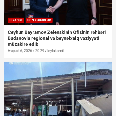
SIYASƏT
SON XƏBƏRLƏR
Ceyhun Bayramov Zelenskinin Ofisinin rəhbəri
Budanovla regional və beynəlxalq vəziyyəti
müzakirə edib
Avqust 6, 2026 / 20:29
leylakamil