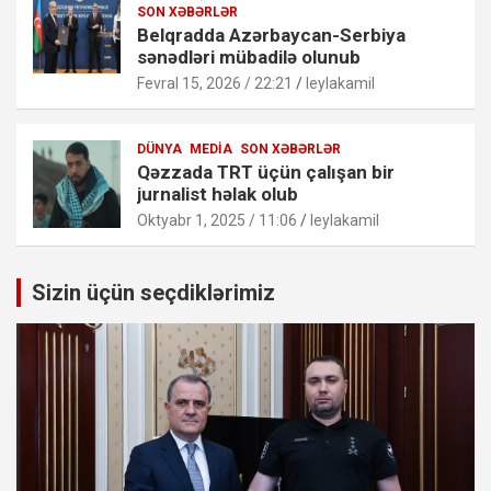
SON XƏBƏRLƏR
Belqradda Azərbaycan-Serbiya
sənədləri mübadilə olunub
Fevral 15, 2026 / 22:21
leylakamil
DÜNYA
MEDIA
SON XƏBƏRLƏR
Qəzzada TRT üçün çalışan bir
jurnalist həlak olub
Oktyabr 1, 2025 / 11:06
leylakamil
Sizin üçün seçdiklərimiz