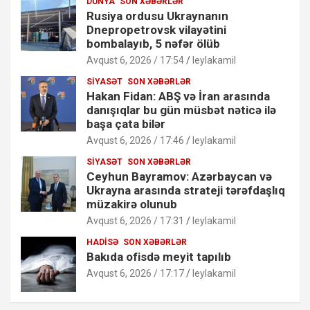
DÜNYA
SON XƏBƏRLƏR
Rusiya ordusu Ukraynanın
Dnepropetrovsk vilayətini
bombalayıb, 5 nəfər ölüb
Avqust 6, 2026 / 17:54
leylakamil
SIYASƏT
SON XƏBƏRLƏR
Hakan Fidan: ABŞ və İran arasında
danışıqlar bu gün müsbət nəticə ilə
başa çata bilər
Avqust 6, 2026 / 17:46
leylakamil
SIYASƏT
SON XƏBƏRLƏR
Ceyhun Bayramov: Azərbaycan və
Ukrayna arasında strateji tərəfdaşlıq
müzakirə olunub
Avqust 6, 2026 / 17:31
leylakamil
HADISƏ
SON XƏBƏRLƏR
Bakıda ofisdə meyit tapılıb
Avqust 6, 2026 / 17:17
leylakamil