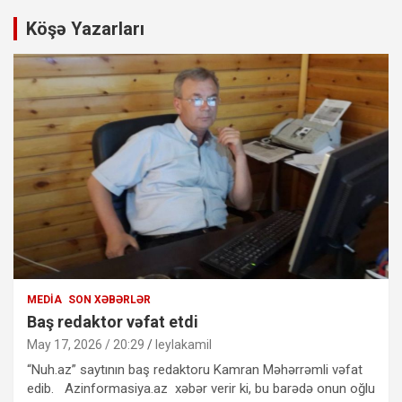
Köşə Yazarları
MEDIA
SON XƏBƏRLƏR
Baş redaktor vəfat etdi
May 17, 2026 / 20:29
leylakamil
“Nuh.az” saytının baş redaktoru Kamran Məhərrəmli vəfat
edib. Azinformasiya.az xəbər verir ki, bu barədə onun oğlu