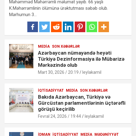
Məhəmməd Məhərrəmli məlumat yayıb. 66 yaşlı
K.Məhərrəmlinin ölümünə ürəktutması səbəb olub.
Mərhumun 3…
MEDIA
SON XƏBƏRLƏR
Azərbaycan nümayəndə heyəti
Türkiyə Dezinformasiya ilə Mübarizə
Mərkəzində olub
Mart 30, 2026 / 20:19
leylakamil
İQTISADIYYAT
MEDIA
SON XƏBƏRLƏR
Bakıda Azərbaycan, Türkiyə və
Gürcüstan parlamentlərinin üçtərəfli
görüşü keçirilib
Fevral 24, 2026 / 19:44
leylakamil
İDMAN
İQTISADIYYAT
MEDIA
MƏDƏNIYYƏT