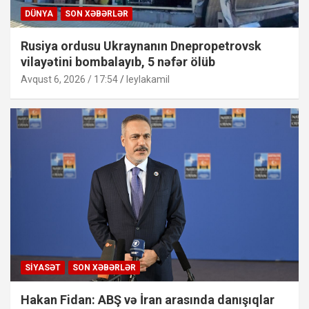
DÜNYA
SON XƏBƏRLƏR
Rusiya ordusu Ukraynanın Dnepropetrovsk
vilayətini bombalayıb, 5 nəfər ölüb
Avqust 6, 2026 / 17:54
leylakamil
SIYASƏT
SON XƏBƏRLƏR
Hakan Fidan: ABŞ və İran arasında danışıqlar