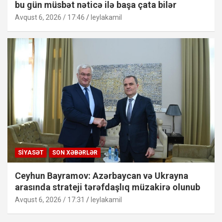
bu gün müsbət nəticə ilə başa çata bilər
Avqust 6, 2026 / 17:46
leylakamil
SIYASƏT
SON XƏBƏRLƏR
Ceyhun Bayramov: Azərbaycan və Ukrayna
arasında strateji tərəfdaşlıq müzakirə olunub
Avqust 6, 2026 / 17:31
leylakamil