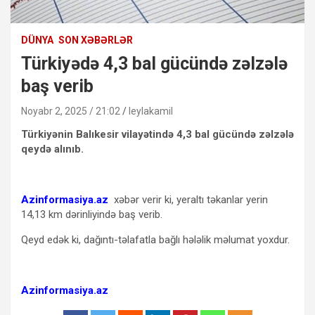
DÜNYA
SON XƏBƏRLƏR
Türkiyədə 4,3 bal gücündə zəlzələ
baş verib
Noyabr 2, 2025 / 21:02
leylakamil
Türkiyənin Balıkesir vilayətində 4,3 bal gücündə zəlzələ
qeydə alınıb.
Azinformasiya.az
xəbər verir ki, yeraltı təkanlar yerin
14,13 km dərinliyində baş verib.
Qeyd edək ki, dağıntı-təlafatla bağlı hələlik məlumat yoxdur.
Azinformasiya.az