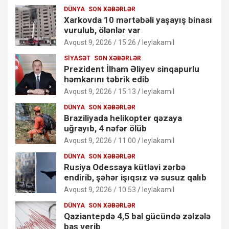
DÜNYA
SON XƏBƏRLƏR
Xarkovda 10 mərtəbəli yaşayış binası
vurulub, ölənlər var
Avqust 9, 2026 / 15:26
leylakamil
SIYASƏT
SON XƏBƏRLƏR
Prezident İlham Əliyev sinqapurlu
həmkarını təbrik edib
Avqust 9, 2026 / 15:13
leylakamil
DÜNYA
SON XƏBƏRLƏR
Braziliyada helikopter qəzaya
uğrayıb, 4 nəfər ölüb
Avqust 9, 2026 / 11:00
leylakamil
DÜNYA
SON XƏBƏRLƏR
Rusiya Odessaya kütləvi zərbə
endirib, şəhər işıqsız və susuz qalıb
Avqust 9, 2026 / 10:53
leylakamil
DÜNYA
SON XƏBƏRLƏR
Qaziantepdə 4,5 bal gücündə zəlzələ
baş verib