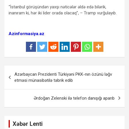
“İstanbul görüşündən yaxşı nəticələr əldə edə bilərik,
inanıram ki, hər iki lider orada olacaq”, – Tramp vurğulayıb.
Azinformasiya.az
Yazı
Azərbaycan Prezidenti Türkiyəni PKK-nın özünü ləğv
naviqasiyası
etməsi münasibətilə təbrik edib
Ərdoğan Zelenski ilə telefon danışığı aparıb
Xəbər Lenti