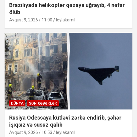
Braziliyada helikopter qəzaya uğrayıb, 4 nəfər
ölüb
Avqust 9, 2026 / 11:00
leylakamil
DÜNYA
SON XƏBƏRLƏR
Rusiya Odessaya kütləvi zərbə endirib, şəhər
işıqsız və susuz qalıb
Avqust 9, 2026 / 10:53
leylakamil