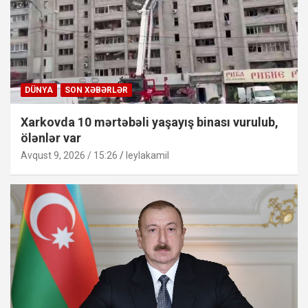
DÜNYA
SON XƏBƏRLƏR
Xarkovda 10 mərtəbəli yaşayış binası vurulub,
ölənlər var
Avqust 9, 2026 / 15:26
leylakamil