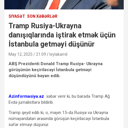
SIYASƏT
SON XƏBƏRLƏR
Tramp Rusiya-Ukrayna
danışıqlarında iştirak etmək üçün
İstanbula getməyi düşünür
May 12, 2025 / 21:09
leylakamil
ABŞ Prezidenti Donald Tramp Rusiya- Ukrayna
görüşünün keçiriləcəyi İstanbula getməyi
düşündüyünü bəyan edib.
Azinformasiya.az
xəbər verir ki, bu barədə Tramp Ağ
Evdə jurnalistlərə bildirib.
Tramp qeyd edib ki, o, mayın 15-də Rusiya və Ukrayna
nümayəndələri arasında görüşün keçiriləcəyi İstanbula
səfər etməyi düşünür.