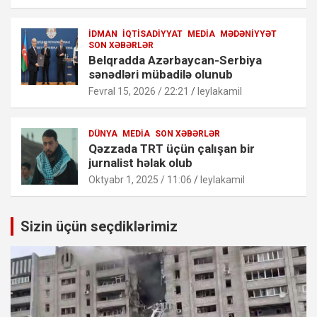
İDMAN
İQTISADIYYAT
MEDIA
MƏDƏNIYYƏT
SON XƏBƏRLƏR
Belqradda Azərbaycan-Serbiya
sənədləri mübadilə olunub
Fevral 15, 2026 / 22:21
leylakamil
DÜNYA
MEDIA
SON XƏBƏRLƏR
Qəzzada TRT üçün çalışan bir
jurnalist həlak olub
Oktyabr 1, 2025 / 11:06
leylakamil
Sizin üçün seçdiklərimiz