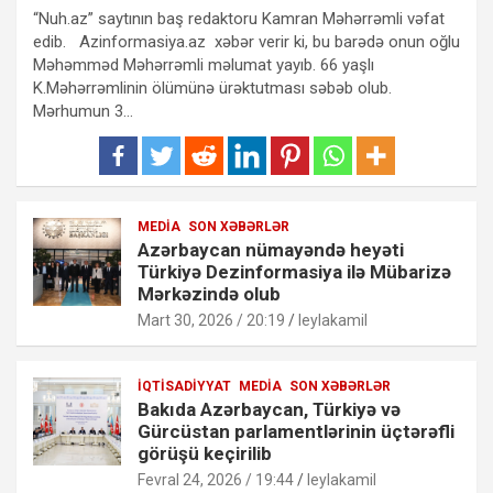
“Nuh.az” saytının baş redaktoru Kamran Məhərrəmli vəfat
edib. Azinformasiya.az xəbər verir ki, bu barədə onun oğlu
Məhəmməd Məhərrəmli məlumat yayıb. 66 yaşlı
K.Məhərrəmlinin ölümünə ürəktutması səbəb olub.
Mərhumun 3…
MEDIA
SON XƏBƏRLƏR
Azərbaycan nümayəndə heyəti
Türkiyə Dezinformasiya ilə Mübarizə
Mərkəzində olub
Mart 30, 2026 / 20:19
leylakamil
İQTISADIYYAT
MEDIA
SON XƏBƏRLƏR
Bakıda Azərbaycan, Türkiyə və
Gürcüstan parlamentlərinin üçtərəfli
görüşü keçirilib
Fevral 24, 2026 / 19:44
leylakamil