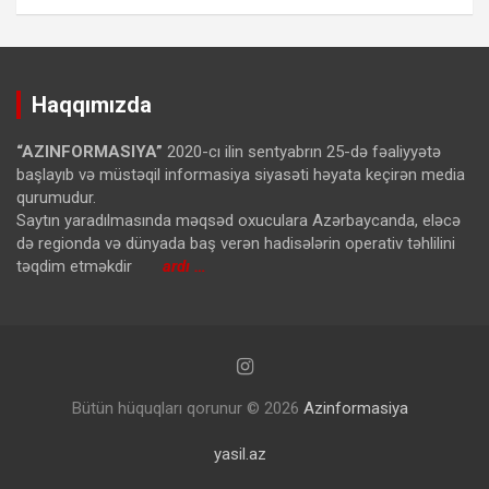
Haqqımızda
“AZINFORMASIYA”
2020-cı ilin sentyabrın 25-də fəaliyyətə
başlayıb və müstəqil informasiya siyasəti həyata keçirən media
qurumudur.
Saytın yaradılmasında məqsəd oxuculara Azərbaycanda, eləcə
də regionda və dünyada baş verən hadisələrin operativ təhlilini
təqdim etməkdir
ardı …
Bütün hüquqları qorunur © 2026
Azinformasiya
yasil.az