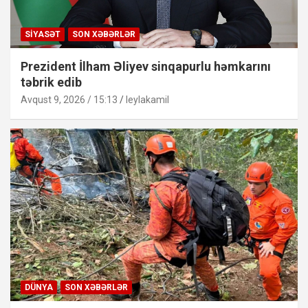
SIYASƏT
SON XƏBƏRLƏR
Prezident İlham Əliyev sinqapurlu həmkarını
təbrik edib
Avqust 9, 2026 / 15:13
leylakamil
DÜNYA
SON XƏBƏRLƏR