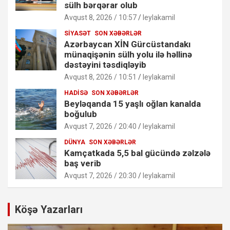
sülh bərqərar olub
Avqust 8, 2026 / 10:57
leylakamil
SIYASƏT
SON XƏBƏRLƏR
Azərbaycan XİN Gürcüstandakı
münaqişənin sülh yolu ilə həllinə
dəstəyini təsdiqləyib
Avqust 8, 2026 / 10:51
leylakamil
HADISƏ
SON XƏBƏRLƏR
Beyləqanda 15 yaşlı oğlan kanalda
boğulub
Avqust 7, 2026 / 20:40
leylakamil
DÜNYA
SON XƏBƏRLƏR
Kamçatkada 5,5 bal gücündə zəlzələ
baş verib
Avqust 7, 2026 / 20:30
leylakamil
Köşə Yazarları