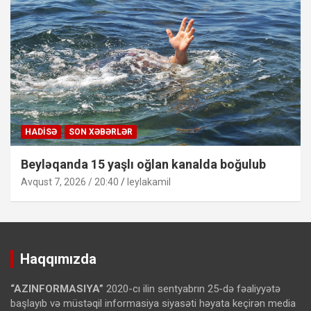
HADISƏ
SON XƏBƏRLƏR
Beyləqanda 15 yaşlı oğlan kanalda boğulub
Avqust 7, 2026 / 20:40
leylakamil
Haqqımızda
“AZINFORMASIYA”
2020-cı ilin sentyabrın 25-də fəaliyyətə
başlayıb və müstəqil informasiya siyasəti həyata keçirən media