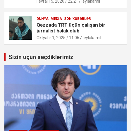
Fevral 15, 2026 / 22:21
leylakamil
DÜNYA
MEDIA
SON XƏBƏRLƏR
Qəzzada TRT üçün çalışan bir
jurnalist həlak olub
Oktyabr 1, 2025 / 11:06
leylakamil
Sizin üçün seçdiklərimiz