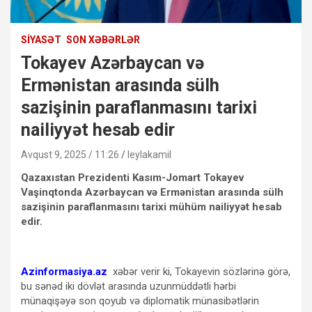
SIYASƏT
SON XƏBƏRLƏR
Tokayev Azərbaycan və
Ermənistan arasında sülh
sazişinin paraflanmasını tarixi
nailiyyət hesab edir
Avqust 9, 2025 / 11:26
leylakamil
Qazaxıstan Prezidenti Kasım-Jomart Tokayev
Vaşinqtonda Azərbaycan və Ermənistan arasında sülh
sazişinin paraflanmasını tarixi mühüm nailiyyət hesab
edir.
Azinformasiya.az
xəbər verir ki, Tokayevin sözlərinə görə,
bu sənəd iki dövlət arasında uzunmüddətli hərbi
münaqişəyə son qoyub və diplomatik münasibətlərin