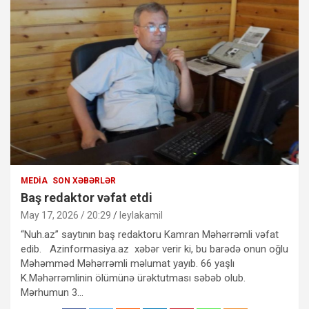
MEDIA
SON XƏBƏRLƏR
Baş redaktor vəfat etdi
May 17, 2026 / 20:29
leylakamil
“Nuh.az” saytının baş redaktoru Kamran Məhərrəmli vəfat
edib. Azinformasiya.az xəbər verir ki, bu barədə onun oğlu
Məhəmməd Məhərrəmli məlumat yayıb. 66 yaşlı
K.Məhərrəmlinin ölümünə ürəktutması səbəb olub.
Mərhumun 3…