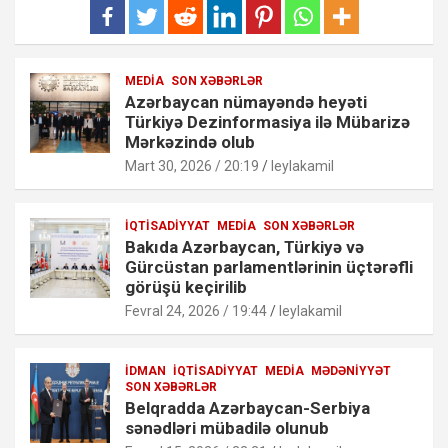
MEDIA
SON XƏBƏRLƏR
Azərbaycan nümayəndə heyəti
Türkiyə Dezinformasiya ilə Mübarizə
Mərkəzində olub
Mart 30, 2026 / 20:19
leylakamil
İQTISADIYYAT
MEDIA
SON XƏBƏRLƏR
Bakıda Azərbaycan, Türkiyə və
Gürcüstan parlamentlərinin üçtərəfli
görüşü keçirilib
Fevral 24, 2026 / 19:44
leylakamil
İDMAN
İQTISADIYYAT
MEDIA
MƏDƏNIYYƏT
SON XƏBƏRLƏR
Belqradda Azərbaycan-Serbiya
sənədləri mübadilə olunub