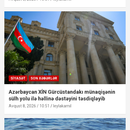
SIYASƏT
SON XƏBƏRLƏR
Azərbaycan XİN Gürcüstandakı münaqişənin
sülh yolu ilə həllinə dəstəyini təsdiqləyib
Avqust 8, 2026 / 10:51
leylakamil