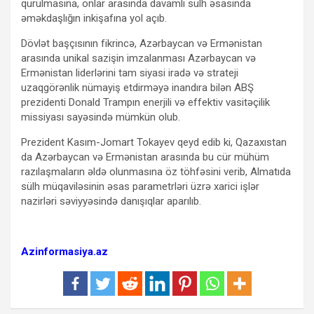
qurulmasına, onlar arasında davamlı sülh əsasında
əməkdaşlığın inkişafına yol açıb.
Dövlət başçısının fikrincə, Azərbaycan və Ermənistan
arasında unikal sazişin imzalanması Azərbaycan və
Ermənistan liderlərini tam siyasi iradə və strateji
uzaqgörənlik nümayiş etdirməyə inandıra bilən ABŞ
prezidenti Donald Trampın enerjili və effektiv vasitəçilik
missiyası sayəsində mümkün olub.
Prezident Kasım-Jomart Tokayev qeyd edib ki, Qazaxıstan
da Azərbaycan və Ermənistan arasında bu cür mühüm
razılaşmaların əldə olunmasına öz töhfəsini verib, Almatıda
sülh müqaviləsinin əsas parametrləri üzrə xarici işlər
nazirləri səviyyəsində danışıqlar aparılıb.
Azinformasiya.az