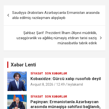
Yazı
Səudiyyə Ərəbistanı Azərbaycanla Ermənistan arasında
naviqasiyası
əldə edilmiş razılaşmanı alqışlayıb
Şahbaz Şərif: Prezident İlham Əliyevi müdriklik,
uzaqgörənlik və ağıllılıq nümayiş etdirən tarixi saziş
münasibətilə təbrik edirik
Xəbər Lenti
SIYASƏT
SON XƏBƏRLƏR
Kobaxidze: Gürcü xalqı rusofob deyil
Avqust 8, 2026 / 12:49
leylakamil
SIYASƏT
SON XƏBƏRLƏR
Paşinyan: Ermənistanla Azərbaycan
arasında münaqişə səhifəsi bağlanıb,