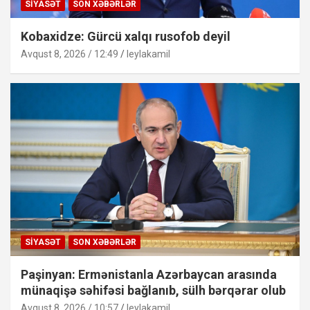
SIYASƏT
SON XƏBƏRLƏR
Kobaxidze: Gürcü xalqı rusofob deyil
Avqust 8, 2026 / 12:49
leylakamil
SIYASƏT
SON XƏBƏRLƏR
Paşinyan: Ermənistanla Azərbaycan arasında
münaqişə səhifəsi bağlanıb, sülh bərqərar olub
Avqust 8, 2026 / 10:57
leylakamil