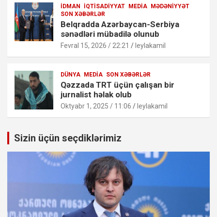
İDMAN
İQTISADIYYAT
MEDIA
MƏDƏNIYYƏT
SON XƏBƏRLƏR
Belqradda Azərbaycan-Serbiya
sənədləri mübadilə olunub
Fevral 15, 2026 / 22:21
leylakamil
DÜNYA
MEDIA
SON XƏBƏRLƏR
Qəzzada TRT üçün çalışan bir
jurnalist həlak olub
Oktyabr 1, 2025 / 11:06
leylakamil
Sizin üçün seçdiklərimiz