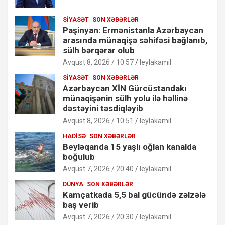
SIYASƏT
SON XƏBƏRLƏR
Paşinyan: Ermənistanla Azərbaycan
arasında münaqişə səhifəsi bağlanıb,
sülh bərqərar olub
Avqust 8, 2026 / 10:57
leylakamil
SIYASƏT
SON XƏBƏRLƏR
Azərbaycan XİN Gürcüstandakı
münaqişənin sülh yolu ilə həllinə
dəstəyini təsdiqləyib
Avqust 8, 2026 / 10:51
leylakamil
HADISƏ
SON XƏBƏRLƏR
Beyləqanda 15 yaşlı oğlan kanalda
boğulub
Avqust 7, 2026 / 20:40
leylakamil
DÜNYA
SON XƏBƏRLƏR
Kamçatkada 5,5 bal gücündə zəlzələ
baş verib
Avqust 7, 2026 / 20:30
leylakamil