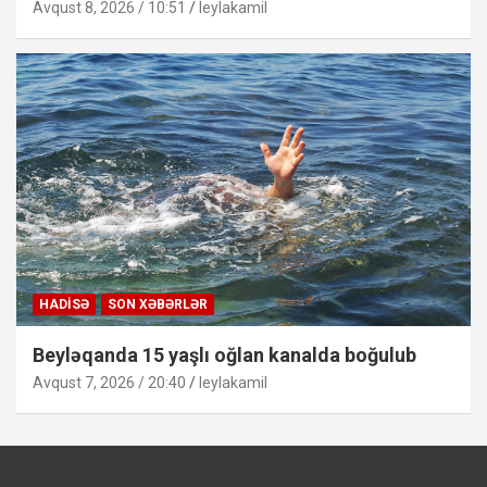
Avqust 8, 2026 / 10:51
leylakamil
HADISƏ
SON XƏBƏRLƏR
Beyləqanda 15 yaşlı oğlan kanalda boğulub
Avqust 7, 2026 / 20:40
leylakamil