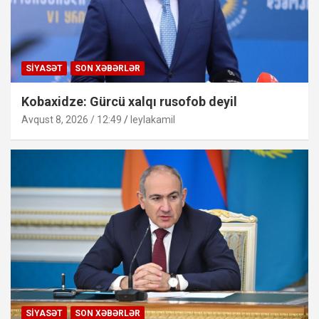
SIYASƏT
SON XƏBƏRLƏR
Kobaxidze: Gürcü xalqı rusofob deyil
Avqust 8, 2026 / 12:49
leylakamil
SIYASƏT
SON XƏBƏRLƏR