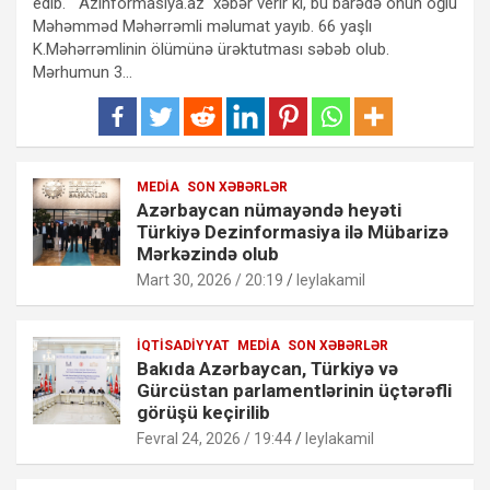
edib. Azinformasiya.az xəbər verir ki, bu barədə onun oğlu
Məhəmməd Məhərrəmli məlumat yayıb. 66 yaşlı
K.Məhərrəmlinin ölümünə ürəktutması səbəb olub.
Mərhumun 3…
MEDIA
SON XƏBƏRLƏR
Azərbaycan nümayəndə heyəti
Türkiyə Dezinformasiya ilə Mübarizə
Mərkəzində olub
Mart 30, 2026 / 20:19
leylakamil
İQTISADIYYAT
MEDIA
SON XƏBƏRLƏR
Bakıda Azərbaycan, Türkiyə və
Gürcüstan parlamentlərinin üçtərəfli
görüşü keçirilib
Fevral 24, 2026 / 19:44
leylakamil