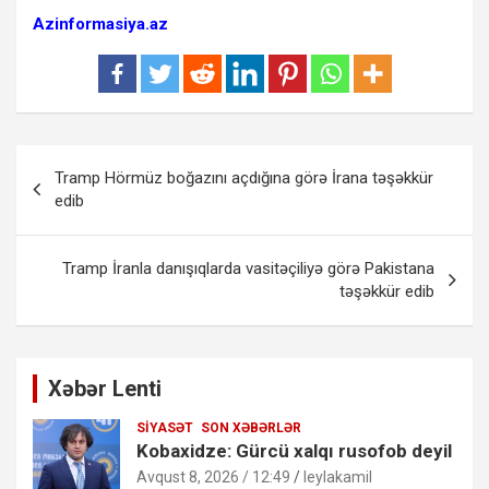
Azinformasiya.az
Yazı
Tramp Hörmüz boğazını açdığına görə İrana təşəkkür
naviqasiyası
edib
Tramp İranla danışıqlarda vasitəçiliyə görə Pakistana
təşəkkür edib
Xəbər Lenti
SIYASƏT
SON XƏBƏRLƏR
Kobaxidze: Gürcü xalqı rusofob deyil
Avqust 8, 2026 / 12:49
leylakamil