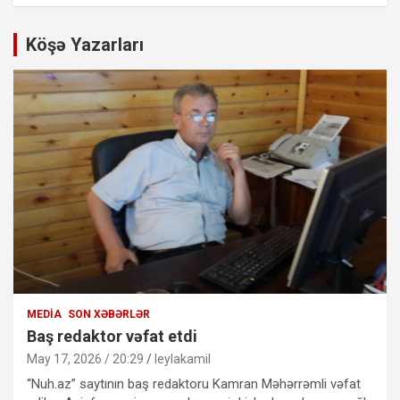
Köşə Yazarları
MEDIA
SON XƏBƏRLƏR
Baş redaktor vəfat etdi
May 17, 2026 / 20:29
leylakamil
“Nuh.az” saytının baş redaktoru Kamran Məhərrəmli vəfat