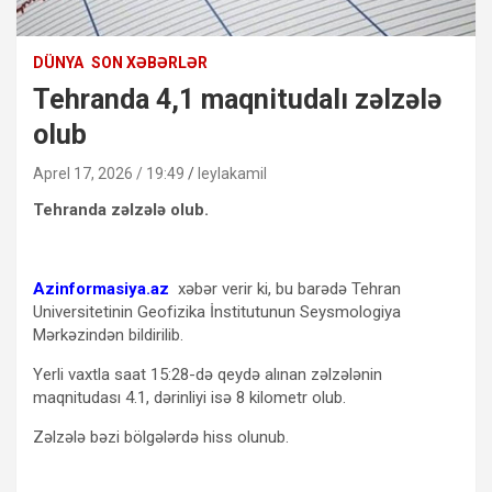
DÜNYA
SON XƏBƏRLƏR
Tehranda 4,1 maqnitudalı zəlzələ
olub
Aprel 17, 2026 / 19:49
leylakamil
Tehranda zəlzələ olub.
Azinformasiya.az
xəbər verir ki, bu barədə Tehran
Universitetinin Geofizika İnstitutunun Seysmologiya
Mərkəzindən bildirilib.
Yerli vaxtla saat 15:28-də qeydə alınan zəlzələnin
maqnitudası 4.1, dərinliyi isə 8 kilometr olub.
Zəlzələ bəzi bölgələrdə hiss olunub.