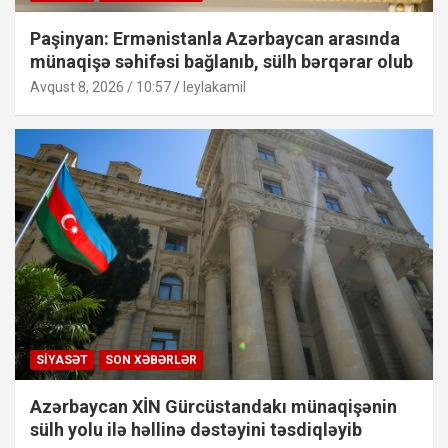
Paşinyan: Ermənistanla Azərbaycan arasında
münaqişə səhifəsi bağlanıb, sülh bərqərar olub
Avqust 8, 2026 / 10:57
leylakamil
SIYASƏT
SON XƏBƏRLƏR
Azərbaycan XİN Gürcüstandakı münaqişənin
sülh yolu ilə həllinə dəstəyini təsdiqləyib