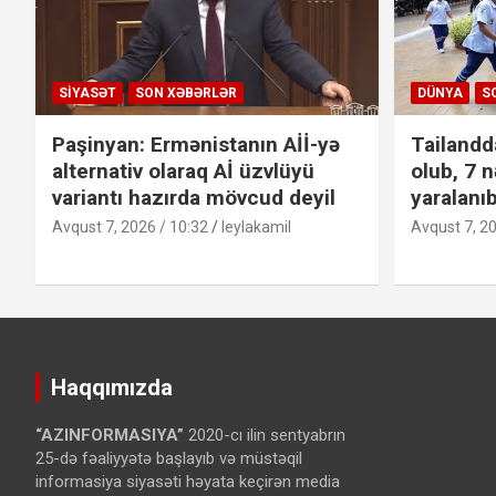
SIYASƏT
SON XƏBƏRLƏR
DÜNYA
S
Paşinyan: Ermənistanın Aİİ-yə
Tailandd
alternativ olaraq Aİ üzvlüyü
olub, 7 n
variantı hazırda mövcud deyil
yaralanı
Avqust 7, 2026 / 10:32
leylakamil
Avqust 7, 20
Haqqımızda
“AZINFORMASIYA”
2020-cı ilin sentyabrın
25-də fəaliyyətə başlayıb və müstəqil
informasiya siyasəti həyata keçirən media