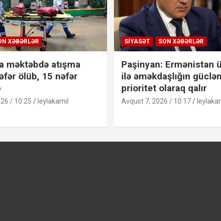
ON XƏBƏRLƏR
SIYASƏT
SON XƏBƏRLƏR
a məktəbdə atışma
Paşinyan: Ermənistan ü
əfər ölüb, 15 nəfər
ilə əməkdaşlığın güclən
b
prioritet olaraq qalır
26 / 10:25
leylakamil
Avqust 7, 2026 / 10:17
leylaka