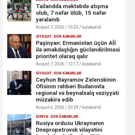
Tailandda məktəbdə atışma
olub, 7 nəfər ölüb, 15 nəfər
yaralanıb
Avqust 7, 2026 / 10:25
leylakamil
SIYASƏT
SON XƏBƏRLƏR
Paşinyan: Ermənistan üçün Aİİ
ilə əməkdaşlığın gücləndirilməsi
prioritet olaraq qalır
Avqust 7, 2026 / 10:17
leylakamil
SIYASƏT
SON XƏBƏRLƏR
Ceyhun Bayramov Zelenskinin
Ofisinin rəhbəri Budanovla
regional və beynəlxalq vəziyyəti
müzakirə edib
Avqust 6, 2026 / 20:29
leylakamil
DÜNYA
SON XƏBƏRLƏR
Rusiya ordusu Ukraynanın
Dnepropetrovsk vilayətini