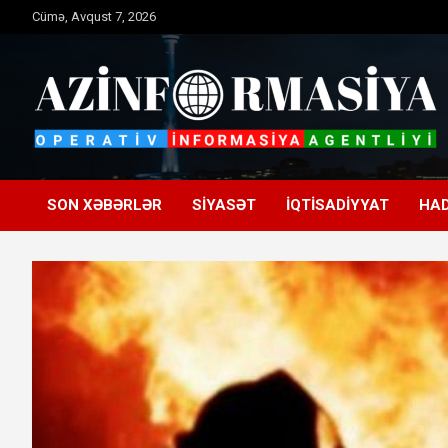
Skip
Cümə, Avqust 7, 2026
to
content
Operativ informasiya agentliyi
Azinformasiya
SON XƏBƏRLƏR
SIYASƏT
İQTISADIYYAT
HAD