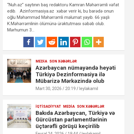
“Nuh.az” saytının baş redaktoru Kamran Məhərrəmli vəfat
edib. Azinformasiya.az xəbər verir ki, bu barədə onun
oğlu Məhəmməd Məhərrəmli məlumat yayıb. 66 yaşlı
K.Məhərrəmlinin ölümünə ürəktutması səbəb olub.
Mərhumun 3…
MEDIA
SON XƏBƏRLƏR
Azərbaycan nümayəndə heyəti
Türkiyə Dezinformasiya ilə
Mübarizə Mərkəzində olub
Mart 30, 2026 / 20:19
leylakamil
İQTISADIYYAT
MEDIA
SON XƏBƏRLƏR
Bakıda Azərbaycan, Türkiyə və
Gürcüstan parlamentlərinin
üçtərəfli görüşü keçirilib
Fevral 24, 2026 / 19:44
leylakamil