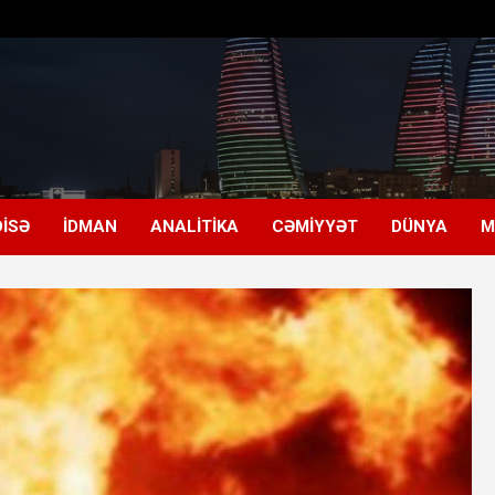
ISƏ
İDMAN
ANALITIKA
CƏMIYYƏT
DÜNYA
M