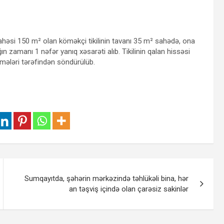
həsi 150 m² olan köməkçi tikilinin tavanı 35 m² sahədə, ona
ın zamanı 1 nəfər yanıq xəsarəti alıb. Tikilinin qalan hissəsi
ələri tərəfindən söndürülüb.
Sumqayıtda, şəhərin mərkəzində təhlükəli bina, hər
an təşviş içində olan çarəsiz sakinlər