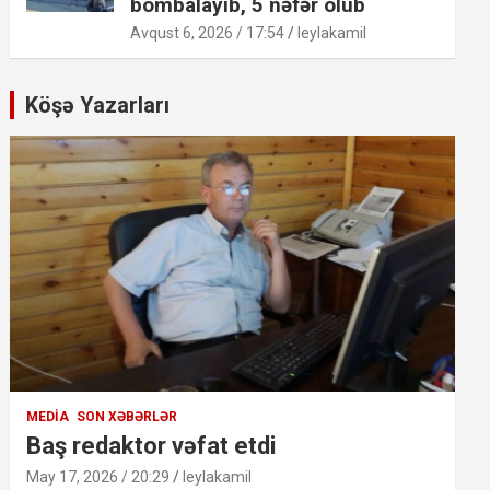
bombalayıb, 5 nəfər ölüb
Avqust 6, 2026 / 17:54
leylakamil
Köşə Yazarları
MEDIA
SON XƏBƏRLƏR
Baş redaktor vəfat etdi
May 17, 2026 / 20:29
leylakamil