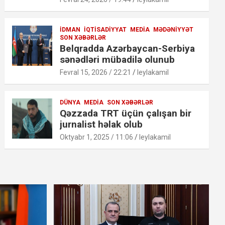
İDMAN
İQTISADIYYAT
MEDIA
MƏDƏNIYYƏT
SON XƏBƏRLƏR
Belqradda Azərbaycan-Serbiya
sənədləri mübadilə olunub
Fevral 15, 2026 / 22:21
leylakamil
DÜNYA
MEDIA
SON XƏBƏRLƏR
Qəzzada TRT üçün çalışan bir
jurnalist həlak olub
Oktyabr 1, 2025 / 11:06
leylakamil