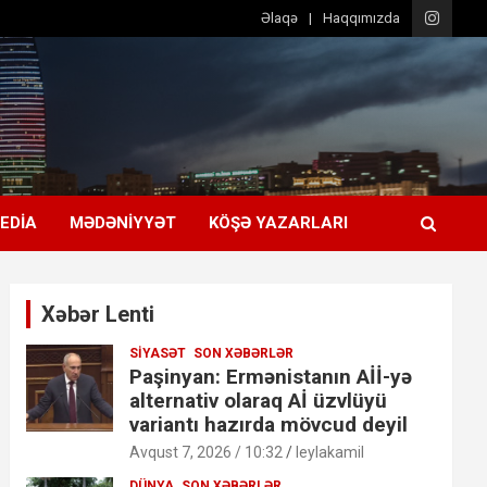
Əlaqə
Haqqımızda
EDIA
MƏDƏNIYYƏT
KÖŞƏ YAZARLARI
Xəbər Lenti
SIYASƏT
SON XƏBƏRLƏR
Paşinyan: Ermənistanın Aİİ-yə
alternativ olaraq Aİ üzvlüyü
variantı hazırda mövcud deyil
Avqust 7, 2026 / 10:32
leylakamil
DÜNYA
SON XƏBƏRLƏR