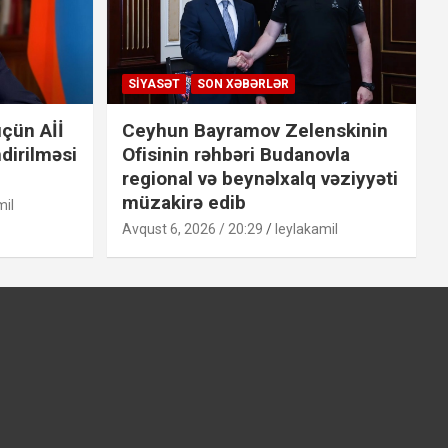
SIYASƏT
SON XƏBƏRLƏR
çün Aİİ
Ceyhun Bayramov Zelenskinin
dirilməsi
Ofisinin rəhbəri Budanovla
regional və beynəlxalq vəziyyəti
müzakirə edib
mil
Avqust 6, 2026 / 20:29
leylakamil