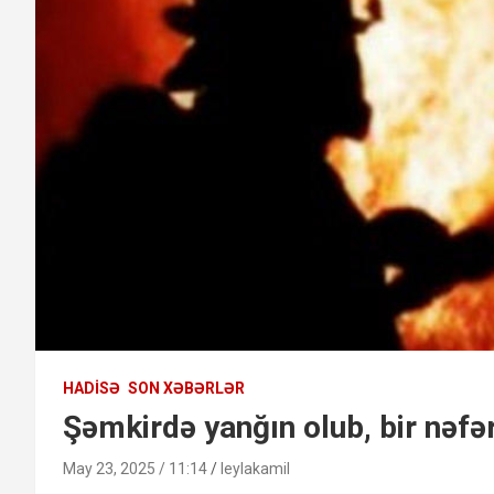
HADISƏ
SON XƏBƏRLƏR
Şəmkirdə yanğın olub, bir nəfər
May 23, 2025 / 11:14
leylakamil