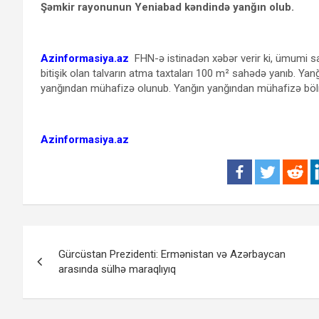
Şəmkir rayonunun Yeniabad kəndində yanğın olub.
Azinformasiya.az
FHN-ə istinadən xəbər verir ki, ümumi sa
bitişik olan talvarın atma taxtaları 100 m² sahədə yanıb. Yanğ
yanğından mühafizə olunub. Yanğın yanğından mühafizə bölm
Azinformasiya.az
Yazı
Gürcüstan Prezidenti: Ermənistan və Azərbaycan
naviqasiyası
arasında sülhə maraqlıyıq