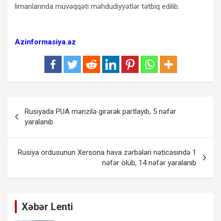
limanlarında müvəqqəti məhdudiyyətlər tətbiq edilib.
Azinformasiya.az
Yazı
Rusiyada PUA mənzilə girərək partlayıb, 5 nəfər
naviqasiyası
yaralanıb
Rusiya ordusunun Xersona hava zərbələri nəticəsində 1
nəfər ölüb, 14 nəfər yaralanıb
Xəbər Lenti