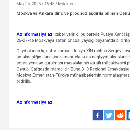
May 25, 2025 / 16:48
leylakamil
Moskva və Ankara dinc və proqnozlaşdırıla bilinən Cənu
Azinformasiya.az
xəbər verir ki, bu barədə Rusiya Xarici İşl
26-27-də Moskvaya səfəri öncəsi yaydığı bəyanatda bildirilib
Qeyd olunub ki, səfər zamanı Rusiya XİN rəhbəri Sergey Lav
əməkdaşlığın dərinləşdirilməsi, eləcə də nəqliyyat əlaqələr
sonra yenidən qurulması məsələlərinin ətraflı müzakirəsini pla
Cənubi Qafqazda maraqlıdır. Buna 3+3 Regional Əməkdaşlıq Pl
Moskva Ermənistan-Türkiyə münasibətlərinin normallaşması p
bildirilib.
Azinformasiya.az