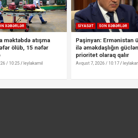
ON XƏBƏRLƏR
SIYASƏT
SON XƏBƏRLƏR
a məktəbdə atışma
Paşinyan: Ermənistan ü
əfər ölüb, 15 nəfər
ilə əməkdaşlığın güclən
b
prioritet olaraq qalır
26 / 10:25
leylakamil
Avqust 7, 2026 / 10:17
leylaka