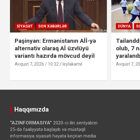
SIYASƏT
SON XƏBƏRLƏR
DÜNYA
S
Paşinyan: Ermənistanın Aİİ-yə
Tailandd
alternativ olaraq Aİ üzvlüyü
olub, 7 n
variantı hazırda mövcud deyil
yaralanı
Avqust 7, 2026 / 10:32
leylakamil
Avqust 7, 20
Haqqımızda
“AZINFORMASIYA”
2020-cı ilin sentyabrın
25-də fəaliyyətə başlayıb və müstəqil
informasiya siyasəti həyata keçirən media