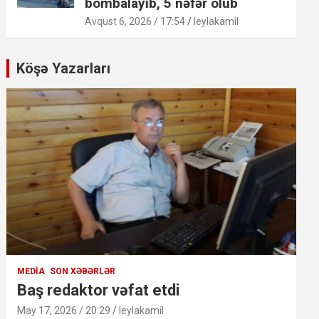
bombalayıb, 5 nəfər ölüb
Avqust 6, 2026 / 17:54
leylakamil
Köşə Yazarları
MEDIA
SON XƏBƏRLƏR
Baş redaktor vəfat etdi
May 17, 2026 / 20:29
leylakamil