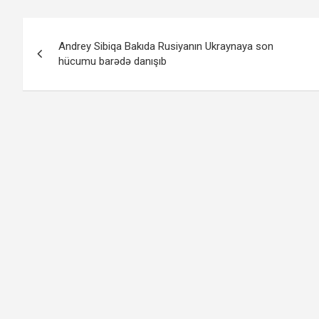
Yazı
Andrey Sibiqa Bakıda Rusiyanın Ukraynaya son
naviqasiyası
hücumu barədə danışıb