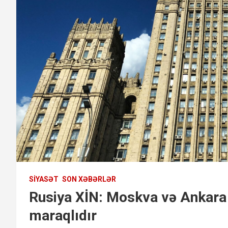
SIYASƏT
SON XƏBƏRLƏR
Rusiya XİN: Moskva və Ankara
maraqlıdır