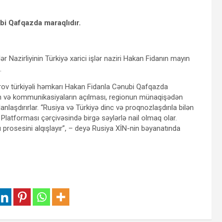
bi Qafqazda maraqlıdır.
ər Nazirliyinin Türkiyə xarici işlər naziri Hakan Fidanın mayın
.
rov türkiyəli həmkarı Hakan Fidanla Cənubi Qafqazda
inin və kommunikasiyaların açılması, regionun münaqişədən
nlaşdırırlar. “Rusiya və Türkiyə dinc və proqnozlaşdırıla bilən
atforması çərçivəsində birgə səylərlə nail olmaq olar.
rosesini alqışlayır”, – deyə Rusiya XİN-nin bəyanatında