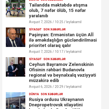
Tailandda məktəbdə atışma
olub, 7 nəfər ölüb, 15 nəfər
yaralanıb
Avqust 7, 2026 / 10:25
leylakamil
SIYASƏT
SON XƏBƏRLƏR
Paşinyan: Ermənistan üçün Aİİ
ilə əməkdaşlığın gücləndirilməsi
prioritet olaraq qalır
Avqust 7, 2026 / 10:17
leylakamil
SIYASƏT
SON XƏBƏRLƏR
Ceyhun Bayramov Zelenskinin
Ofisinin rəhbəri Budanovla
regional və beynəlxalq vəziyyəti
müzakirə edib
Avqust 6, 2026 / 20:29
leylakamil
DÜNYA
SON XƏBƏRLƏR
Rusiya ordusu Ukraynanın
Dnepropetrovsk vilayətini