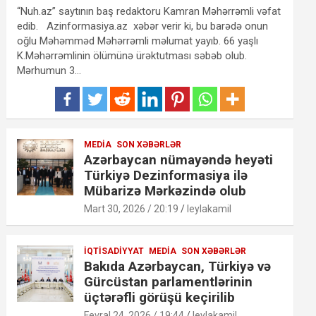
“Nuh.az” saytının baş redaktoru Kamran Məhərrəmli vəfat
edib. Azinformasiya.az xəbər verir ki, bu barədə onun
oğlu Məhəmməd Məhərrəmli məlumat yayıb. 66 yaşlı
K.Məhərrəmlinin ölümünə ürəktutması səbəb olub.
Mərhumun 3…
MEDIA
SON XƏBƏRLƏR
Azərbaycan nümayəndə heyəti
Türkiyə Dezinformasiya ilə
Mübarizə Mərkəzində olub
Mart 30, 2026 / 20:19
leylakamil
İQTISADIYYAT
MEDIA
SON XƏBƏRLƏR
Bakıda Azərbaycan, Türkiyə və
Gürcüstan parlamentlərinin
üçtərəfli görüşü keçirilib
Fevral 24, 2026 / 19:44
leylakamil