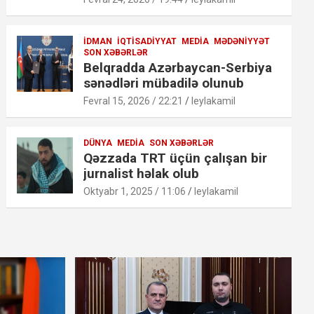
İDMAN
İQTISADIYYAT
MEDIA
MƏDƏNIYYƏT
SON XƏBƏRLƏR
Belqradda Azərbaycan-Serbiya
sənədləri mübadilə olunub
Fevral 15, 2026 / 22:21
leylakamil
DÜNYA
MEDIA
SON XƏBƏRLƏR
Qəzzada TRT üçün çalışan bir
jurnalist həlak olub
Oktyabr 1, 2025 / 11:06
leylakamil