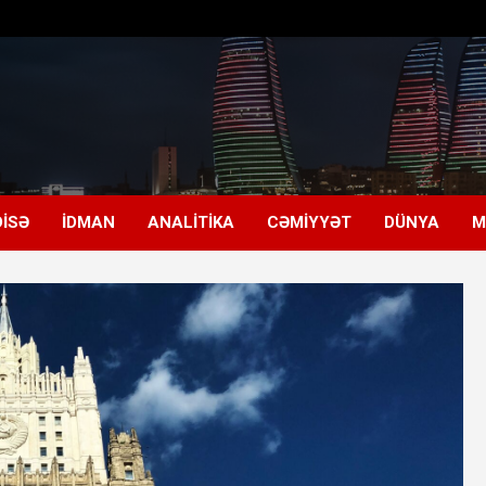
ISƏ
İDMAN
ANALITIKA
CƏMIYYƏT
DÜNYA
M