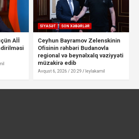
SIYASƏT
SON XƏBƏRLƏR
çün Aİİ
Ceyhun Bayramov Zelenskinin
dirilməsi
Ofisinin rəhbəri Budanovla
regional və beynəlxalq vəziyyəti
müzakirə edib
mil
Avqust 6, 2026 / 20:29
leylakamil