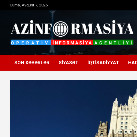
Skip
Cümə, Avqust 7, 2026
to
content
Operativ informasiya agentliyi
Azinformasiya
SON XƏBƏRLƏR
SIYASƏT
İQTISADIYYAT
HAD