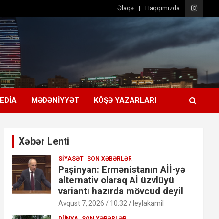
Əlaqə
Haqqımızda
EDIA
MƏDƏNIYYƏT
KÖŞƏ YAZARLARI
Xəbər Lenti
SIYASƏT
SON XƏBƏRLƏR
Paşinyan: Ermənistanın Aİİ-yə
alternativ olaraq Aİ üzvlüyü
variantı hazırda mövcud deyil
Avqust 7, 2026 / 10:32
leylakamil
DÜNYA
SON XƏBƏRLƏR