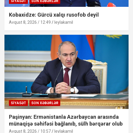
SIYASƏT
SON XƏBƏRLƏR
Kobaxidze: Gürcü xalqı rusofob deyil
Avqust 8, 2026 / 12:49
leylakamil
SIYASƏT
SON XƏBƏRLƏR
Paşinyan: Ermənistanla Azərbaycan arasında
münaqişə səhifəsi bağlanıb, sülh bərqərar olub
Avqust 8, 2026 / 10:57
leylakamil