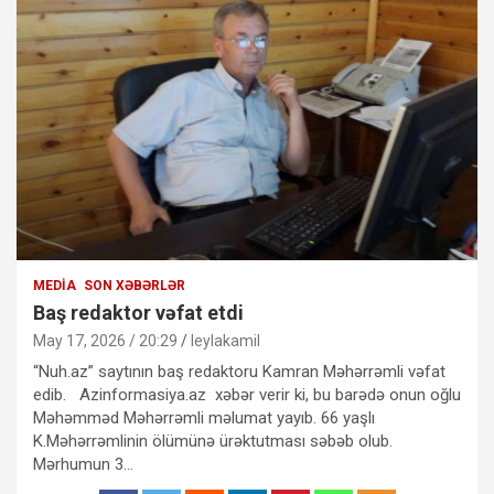
MEDIA
SON XƏBƏRLƏR
Baş redaktor vəfat etdi
May 17, 2026 / 20:29
leylakamil
“Nuh.az” saytının baş redaktoru Kamran Məhərrəmli vəfat
edib. Azinformasiya.az xəbər verir ki, bu barədə onun oğlu
Məhəmməd Məhərrəmli məlumat yayıb. 66 yaşlı
K.Məhərrəmlinin ölümünə ürəktutması səbəb olub.
Mərhumun 3…