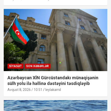
SIYASƏT
SON XƏBƏRLƏR
Azərbaycan XİN Gürcüstandakı münaqişənin
sülh yolu ilə həllinə dəstəyini təsdiqləyib
Avqust 8, 2026 / 10:51
leylakamil