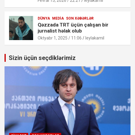
Fevral 15, 2026 / 22:21
leylakamil
DÜNYA
MEDIA
SON XƏBƏRLƏR
Qəzzada TRT üçün çalışan bir
jurnalist həlak olub
Oktyabr 1, 2025 / 11:06
leylakamil
Sizin üçün seçdiklərimiz