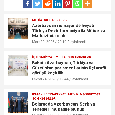
MEDIA
SON XƏBƏRLƏR
Azərbaycan nümayəndə heyəti
Türkiyə Dezinformasiya ilə Mübarizə
Mərkəzində olub
Mart 30, 2026 / 20:19
leylakamil
İQTISADIYYAT
MEDIA
SON XƏBƏRLƏR
Bakıda Azərbaycan, Türkiyə və
Gürcüstan parlamentlərinin üçtərəfli
görüşü keçirilib
Fevral 24, 2026 / 19:44
leylakamil
İDMAN
İQTISADIYYAT
MEDIA
MƏDƏNIYYƏT
SON XƏBƏRLƏR
Belqradda Azərbaycan-Serbiya
sənədləri mübadilə olunub