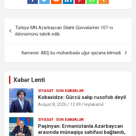
Yazı
Türkiyə MN Azərbaycan Silahlı Qüvvələrinin 107-ci
naviqasiyası
ildönümünü təbrik edib
Xamenei: ABŞ bu müharibədə uğur qazana bilmədi
Xəbər Lenti
SIYASƏT
SON XƏBƏRLƏR
Kobaxidze: Gürcü xalqı rusofob deyil
Avqust 8, 2026 / 12:49
leylakamil
SIYASƏT
SON XƏBƏRLƏR
Paşinyan: Ermənistanla Azərbaycan
arasında münaqişə səhifəsi bağlanıb,