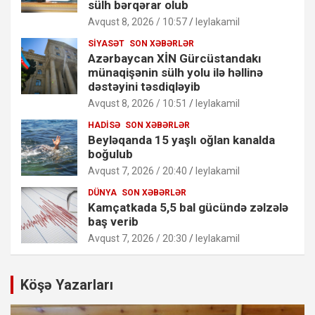
sülh bərqərar olub
Avqust 8, 2026 / 10:57
leylakamil
SIYASƏT
SON XƏBƏRLƏR
Azərbaycan XİN Gürcüstandakı
münaqişənin sülh yolu ilə həllinə
dəstəyini təsdiqləyib
Avqust 8, 2026 / 10:51
leylakamil
HADISƏ
SON XƏBƏRLƏR
Beyləqanda 15 yaşlı oğlan kanalda
boğulub
Avqust 7, 2026 / 20:40
leylakamil
DÜNYA
SON XƏBƏRLƏR
Kamçatkada 5,5 bal gücündə zəlzələ
baş verib
Avqust 7, 2026 / 20:30
leylakamil
Köşə Yazarları