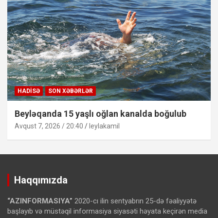
HADISƏ
SON XƏBƏRLƏR
Beyləqanda 15 yaşlı oğlan kanalda boğulub
Avqust 7, 2026 / 20:40
leylakamil
Haqqımızda
“AZINFORMASIYA”
2020-cı ilin sentyabrın 25-də fəaliyyətə
başlayıb və müstəqil informasiya siyasəti həyata keçirən media