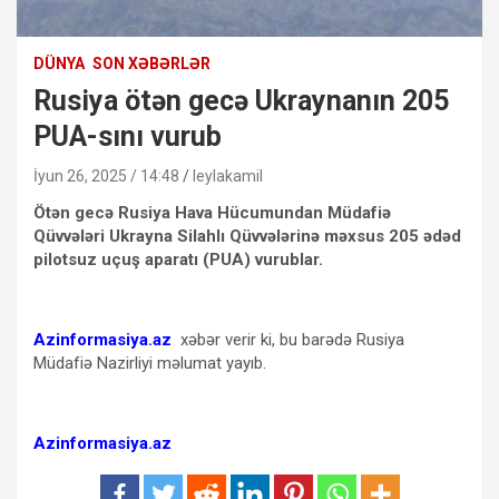
DÜNYA
SON XƏBƏRLƏR
Rusiya ötən gecə Ukraynanın 205
PUA-sını vurub
İyun 26, 2025 / 14:48
leylakamil
Ötən gecə Rusiya Hava Hücumundan Müdafiə
Qüvvələri Ukrayna Silahlı Qüvvələrinə məxsus 205 ədəd
pilotsuz uçuş aparatı (PUA) vurublar.
Azinformasiya.az
xəbər verir ki, bu barədə Rusiya
Müdafiə Nazirliyi məlumat yayıb.
Azinformasiya.az