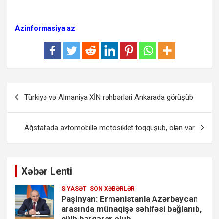
Azinformasiya.az
Yazı
Türkiyə və Almaniya XİN rəhbərləri Ankarada görüşüb
naviqasiyası
Ağstafada avtomobillə motosiklet toqquşub, ölən var
Xəbər Lenti
SIYASƏT
SON XƏBƏRLƏR
Paşinyan: Ermənistanla Azərbaycan
arasında münaqişə səhifəsi bağlanıb,
sülh bərqərar olub