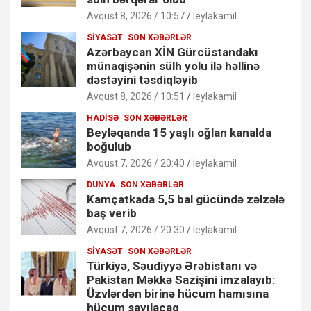
Avqust 8, 2026 / 10:57
leylakamil
SIYASƏT
SON XƏBƏRLƏR
Azərbaycan XİN Gürcüstandakı
münaqişənin sülh yolu ilə həllinə
dəstəyini təsdiqləyib
Avqust 8, 2026 / 10:51
leylakamil
HADISƏ
SON XƏBƏRLƏR
Beyləqanda 15 yaşlı oğlan kanalda
boğulub
Avqust 7, 2026 / 20:40
leylakamil
DÜNYA
SON XƏBƏRLƏR
Kamçatkada 5,5 bal gücündə zəlzələ
baş verib
Avqust 7, 2026 / 20:30
leylakamil
SIYASƏT
SON XƏBƏRLƏR
Türkiyə, Səudiyyə Ərəbistanı və
Pakistan Məkkə Sazişini imzalayıb:
Üzvlərdən birinə hücum hamısına
hücum sayılacaq