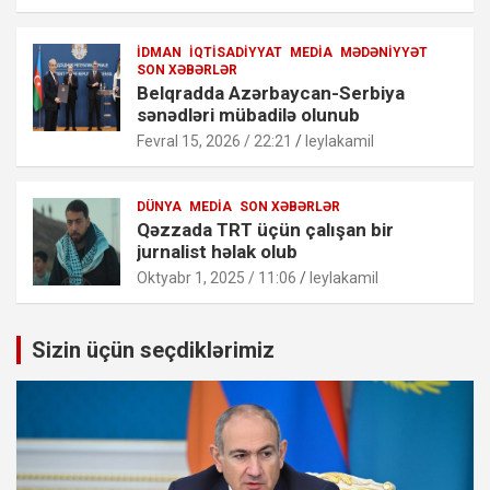
İDMAN
İQTISADIYYAT
MEDIA
MƏDƏNIYYƏT
SON XƏBƏRLƏR
Belqradda Azərbaycan-Serbiya
sənədləri mübadilə olunub
Fevral 15, 2026 / 22:21
leylakamil
DÜNYA
MEDIA
SON XƏBƏRLƏR
Qəzzada TRT üçün çalışan bir
jurnalist həlak olub
Oktyabr 1, 2025 / 11:06
leylakamil
Sizin üçün seçdiklərimiz