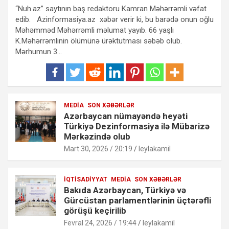
“Nuh.az” saytının baş redaktoru Kamran Məhərrəmli vəfat
edib. Azinformasiya.az xəbər verir ki, bu barədə onun oğlu
Məhəmməd Məhərrəmli məlumat yayıb. 66 yaşlı
K.Məhərrəmlinin ölümünə ürəktutması səbəb olub.
Mərhumun 3…
MEDIA
SON XƏBƏRLƏR
Azərbaycan nümayəndə heyəti
Türkiyə Dezinformasiya ilə Mübarizə
Mərkəzində olub
Mart 30, 2026 / 20:19
leylakamil
İQTISADIYYAT
MEDIA
SON XƏBƏRLƏR
Bakıda Azərbaycan, Türkiyə və
Gürcüstan parlamentlərinin üçtərəfli
görüşü keçirilib
Fevral 24, 2026 / 19:44
leylakamil