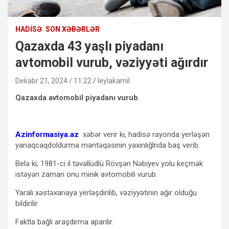
HADISƏ
SON XƏBƏRLƏR
Qazaxda 43 yaşlı piyadanı
avtomobil vurub, vəziyyəti ağırdır
Dekabr 21, 2024 / 11:22
leylakamil
Qazaxda avtomobil piyadanı vurub
.
Azinformasiya.az
xəbər verir ki, hadisə rayonda yerləşən
yanaqcaqdoldurma məntəqəsinin yaxınlığlnda baş verib.
Belə ki, 1981-ci il təvəllüdlü Rövşən Nəbiyev yolu keçmək
istəyən zaman onu minik avtomobili vurub.
Yaralı xəstəxanaya yerləşdirilib, vəziyyətinin ağır olduğu
bildirilir.
Faktla bağlı araşdırma aparılır.