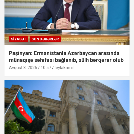
SIYASƏT
SON XƏBƏRLƏR
Paşinyan: Ermənistanla Azərbaycan arasında
münaqişə səhifəsi bağlanıb, sülh bərqərar olub
Avqust 8, 2026 / 10:57
leylakamil