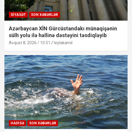
SIYASƏT
SON XƏBƏRLƏR
Azərbaycan XİN Gürcüstandakı münaqişənin
sülh yolu ilə həllinə dəstəyini təsdiqləyib
Avqust 8, 2026 / 10:51
leylakamil
HADISƏ
SON XƏBƏRLƏR