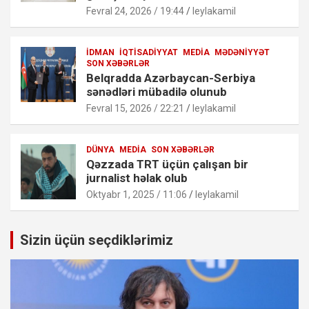
Fevral 24, 2026 / 19:44
leylakamil
İDMAN
İQTISADIYYAT
MEDIA
MƏDƏNIYYƏT
SON XƏBƏRLƏR
Belqradda Azərbaycan-Serbiya
sənədləri mübadilə olunub
Fevral 15, 2026 / 22:21
leylakamil
DÜNYA
MEDIA
SON XƏBƏRLƏR
Qəzzada TRT üçün çalışan bir
jurnalist həlak olub
Oktyabr 1, 2025 / 11:06
leylakamil
Sizin üçün seçdiklərimiz