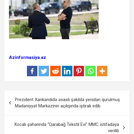
Azinformasiya.az
Yazı
Prezident Xankəndidə əsaslı şəkildə yenidən qurulmuş
naviqasiyası
Mədəniyyət Mərkəzinin açılışında iştirak edib
Xocalı şəhərində “Qarabağ Tekstil Evi” MMC istifadəyə
verilib