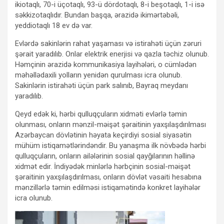
ikiotaqlı, 70-i üçotaqlı, 93-ü dördotaqlı, 8-i beşotaqlı, 1-i isə
səkkizotaqlıdır. Bundan başqa, ərazidə ikimərtəbəli,
yeddiotaqlı 18 ev də var.
Evlərdə sakinlərin rahat yaşaması və istirahəti üçün zəruri
şərait yaradılıb. Onlar elektrik enerjisi və qazla təchiz olunub.
Həmçinin ərazidə kommunikasiya layihələri, o cümlədən
məhəllədaxili yolların yenidən qurulması icra olunub.
Sakinlərin istirahəti üçün park salınıb, Bayraq meydanı
yaradılıb.
Qeyd edək ki, hərbi qulluqçuların xidməti evlərlə təmin
olunması, onların mənzil-məişət şəraitinin yaxşılaşdırılması
Azərbaycan dövlətinin həyata keçirdiyi sosial siyasətin
mühüm istiqamətlərindəndir. Bu yanaşma ilk növbədə hərbi
qulluqçuların, onların ailələrinin sosial qayğılarının həllinə
xidmət edir. İndiyədək minlərlə hərbçinin sosial-məişət
şəraitinin yaxşılaşdırılması, onların dövlət vəsaiti hesabına
mənzillərlə təmin edilməsi istiqamətində konkret layihələr
icra olunub.