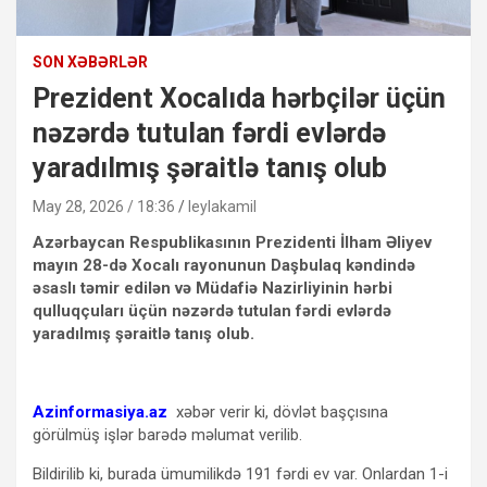
SON XƏBƏRLƏR
Prezident Xocalıda hərbçilər üçün
nəzərdə tutulan fərdi evlərdə
yaradılmış şəraitlə tanış olub
May 28, 2026 / 18:36
leylakamil
Azərbaycan Respublikasının Prezidenti İlham Əliyev
mayın 28-də Xocalı rayonunun Daşbulaq kəndində
əsaslı təmir edilən və Müdafiə Nazirliyinin hərbi
qulluqçuları üçün nəzərdə tutulan fərdi evlərdə
yaradılmış şəraitlə tanış olub.
Azinformasiya.az
xəbər verir ki, dövlət başçısına
görülmüş işlər barədə məlumat verilib.
Bildirilib ki, burada ümumilikdə 191 fərdi ev var. Onlardan 1-i