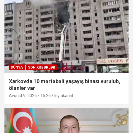
DÜNYA
SON XƏBƏRLƏR
Xarkovda 10 mərtəbəli yaşayış binası vurulub,
ölənlər var
Avqust 9, 2026 / 15:26
leylakamil