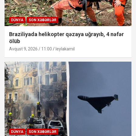
DÜNYA
SON XƏBƏRLƏR
Braziliyada helikopter qəzaya uğrayıb, 4 nəfər
ölüb
Avqust 9, 2026 / 11:00
leylakamil
DÜNYA
SON XƏBƏRLƏR