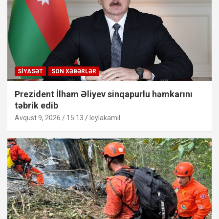
SIYASƏT
SON XƏBƏRLƏR
Prezident İlham Əliyev sinqapurlu həmkarını
təbrik edib
Avqust 9, 2026 / 15:13
leylakamil