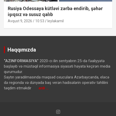
Rusiya Odessaya kütləvi zərbə endirib, şəhər
işıqsız və susuz qalıb
Avqust 9, 2026 / 10:53
leylakamil
Haqqımızda
“AZINFORMASIYA”
2020-cı ilin sentyabrın 25-də fəaliyyətə
başlayıb və müstəqil informasiya siyasəti həyata keçirən media
qurumudur.
Saytın yaradılmasında məqsəd oxuculara Azərbaycanda, eləcə
də regionda və dünyada baş verən hadisələrin operativ təhlilini
təqdim etməkdir
ardı …