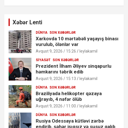
Xəbər Lenti
DÜNYA
SON XƏBƏRLƏR
Xarkovda 10 mərtəbəli yaşayış binası
vurulub, ölənlər var
Avqust 9, 2026 / 15:26
leylakamil
SIYASƏT
SON XƏBƏRLƏR
Prezident İlham Əliyev sinqapurlu
həmkarını təbrik edib
Avqust 9, 2026 / 15:13
leylakamil
DÜNYA
SON XƏBƏRLƏR
Braziliyada helikopter qəzaya
uğrayıb, 4 nəfər ölüb
Avqust 9, 2026 / 11:00
leylakamil
DÜNYA
SON XƏBƏRLƏR
Rusiya Odessaya kütləvi zərbə
endirib, şəhər işıqsız və susuz qalıb