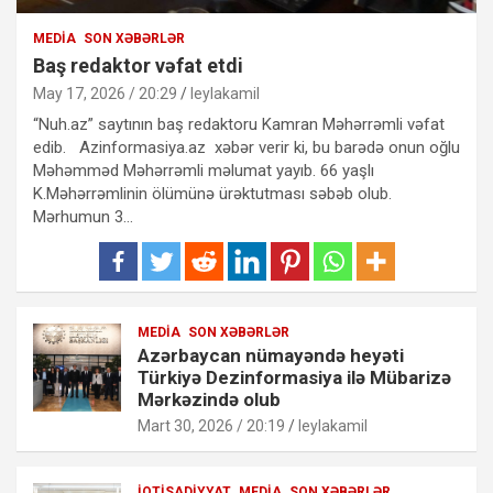
MEDIA
SON XƏBƏRLƏR
Baş redaktor vəfat etdi
May 17, 2026 / 20:29
leylakamil
“Nuh.az” saytının baş redaktoru Kamran Məhərrəmli vəfat
edib. Azinformasiya.az xəbər verir ki, bu barədə onun oğlu
Məhəmməd Məhərrəmli məlumat yayıb. 66 yaşlı
K.Məhərrəmlinin ölümünə ürəktutması səbəb olub.
Mərhumun 3…
MEDIA
SON XƏBƏRLƏR
Azərbaycan nümayəndə heyəti
Türkiyə Dezinformasiya ilə Mübarizə
Mərkəzində olub
Mart 30, 2026 / 20:19
leylakamil
İQTISADIYYAT
MEDIA
SON XƏBƏRLƏR