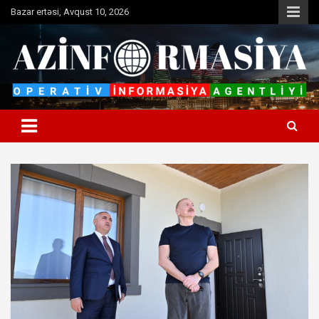
Skip
Bazar ertəsi, Avqust 10, 2026
to
content
Operativ informasiya agentliyi
Azinformasiya