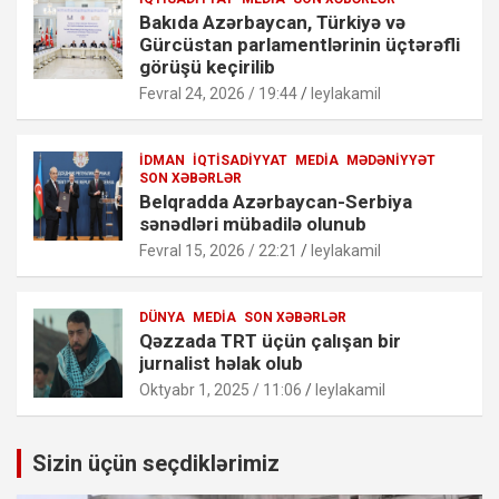
Bakıda Azərbaycan, Türkiyə və
Gürcüstan parlamentlərinin üçtərəfli
görüşü keçirilib
Fevral 24, 2026 / 19:44
leylakamil
İDMAN
İQTISADIYYAT
MEDIA
MƏDƏNIYYƏT
SON XƏBƏRLƏR
Belqradda Azərbaycan-Serbiya
sənədləri mübadilə olunub
Fevral 15, 2026 / 22:21
leylakamil
DÜNYA
MEDIA
SON XƏBƏRLƏR
Qəzzada TRT üçün çalışan bir
jurnalist həlak olub
Oktyabr 1, 2025 / 11:06
leylakamil
Sizin üçün seçdiklərimiz