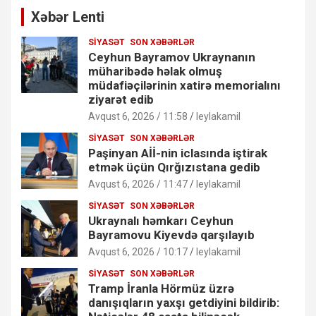
Xəbər Lenti
SIYASƏT
SON XƏBƏRLƏR
Ceyhun Bayramov Ukraynanın
müharibədə həlak olmuş
müdafiəçilərinin xatirə memorialını
ziyarət edib
Avqust 6, 2026 / 11:58
leylakamil
SIYASƏT
SON XƏBƏRLƏR
Paşinyan Aİİ-nin iclasında iştirak
etmək üçün Qırğızıstana gedib
Avqust 6, 2026 / 11:47
leylakamil
SIYASƏT
SON XƏBƏRLƏR
Ukraynalı həmkarı Ceyhun
Bayramovu Kiyevdə qarşılayıb
Avqust 6, 2026 / 10:17
leylakamil
SIYASƏT
SON XƏBƏRLƏR
Tramp İranla Hörmüz üzrə
danışıqların yaxşı getdiyini bildirib: