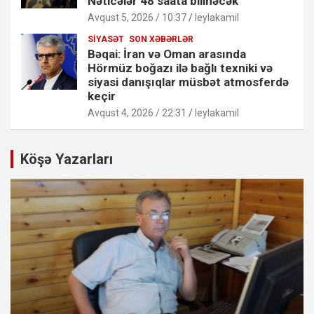
Nəticələr 48 saata bilinəcək
Avqust 5, 2026 / 10:37
leylakamil
SIYASƏT
SON XƏBƏRLƏR
Bəqai: İran və Oman arasında
Hörmüz boğazı ilə bağlı texniki və
siyasi danışıqlar müsbət atmosferdə
keçir
Avqust 4, 2026 / 22:31
leylakamil
Köşə Yazarları