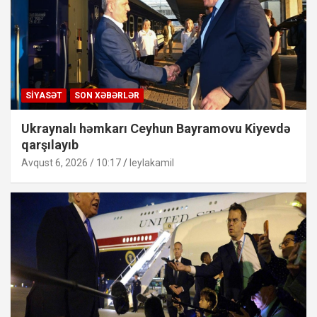
SIYASƏT
SON XƏBƏRLƏR
Ukraynalı həmkarı Ceyhun Bayramovu Kiyevdə
qarşılayıb
Avqust 6, 2026 / 10:17
leylakamil