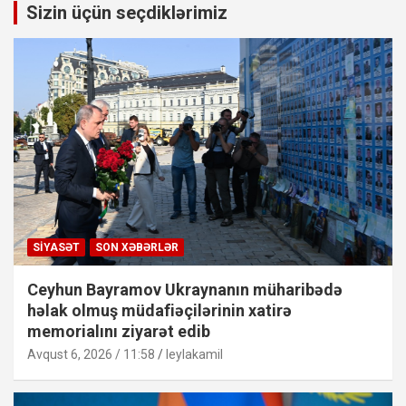
Sizin üçün seçdiklərimiz
SIYASƏT
SON XƏBƏRLƏR
Ceyhun Bayramov Ukraynanın müharibədə
həlak olmuş müdafiəçilərinin xatirə
memorialını ziyarət edib
Avqust 6, 2026 / 11:58
leylakamil