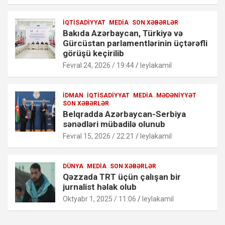
İQTISADIYYAT
MEDIA
SON XƏBƏRLƏR
Bakıda Azərbaycan, Türkiyə və
Gürcüstan parlamentlərinin üçtərəfli
görüşü keçirilib
Fevral 24, 2026 / 19:44
leylakamil
İDMAN
İQTISADIYYAT
MEDIA
MƏDƏNIYYƏT
SON XƏBƏRLƏR
Belqradda Azərbaycan-Serbiya
sənədləri mübadilə olunub
Fevral 15, 2026 / 22:21
leylakamil
DÜNYA
MEDIA
SON XƏBƏRLƏR
Qəzzada TRT üçün çalışan bir
jurnalist həlak olub
Oktyabr 1, 2025 / 11:06
leylakamil