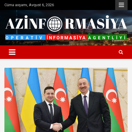
Skip
Cümə axşamı, Avqust 6, 2026
to
content
Operativ informasiya agentliyi
Azinformasiya