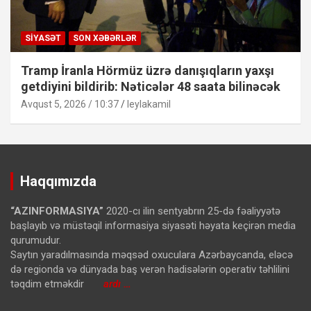
SIYASƏT
SON XƏBƏRLƏR
Tramp İranla Hörmüz üzrə danışıqların yaxşı
getdiyini bildirib: Nəticələr 48 saata bilinəcək
Avqust 5, 2026 / 10:37
leylakamil
Haqqımızda
“AZINFORMASIYA”
2020-cı ilin sentyabrın 25-də fəaliyyətə
başlayıb və müstəqil informasiya siyasəti həyata keçirən media
qurumudur.
Saytın yaradılmasında məqsəd oxuculara Azərbaycanda, eləcə
də regionda və dünyada baş verən hadisələrin operativ təhlilini
təqdim etməkdir
ardı …