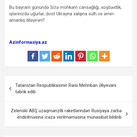
Bu bayram günündə Sizə möhkəm cansağlığı, xoşbəxtlik,
işlərinizdə uğurlar, dost Ukrayna xalqına sülh və əmin-
amanlıq diləyirəm”.
Azinformasiya.az
Yazı
Tatarıstan Respublikasının Rəisi Mehriban Əliyevanı
naviqasiyası
təbrik edib
Zelenski ABŞ uzaqmənzilli raketlərindən Rusiyaya zərbə
endirilməsinə icazə verilməməsinə münasibət bildirib