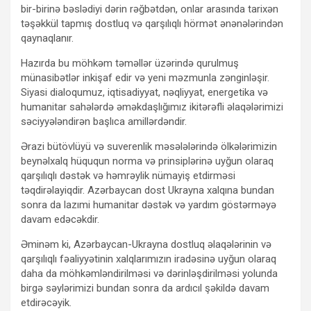
bir-birinə bəslədiyi dərin rəğbətdən, onlar arasında tarixən
təşəkkül tapmış dostluq və qarşılıqlı hörmət ənənələrindən
qaynaqlanır.
Hazırda bu möhkəm təməllər üzərində qurulmuş
münasibətlər inkişaf edir və yeni məzmunla zənginləşir.
Siyasi dialoqumuz, iqtisadiyyat, nəqliyyat, energetika və
humanitar sahələrdə əməkdaşlığımız ikitərəfli əlaqələrimizi
səciyyələndirən başlıca amillərdəndir.
Ərazi bütövlüyü və suverenlik məsələlərində ölkələrimizin
beynəlxalq hüququn norma və prinsiplərinə uyğun olaraq
qarşılıqlı dəstək və həmrəylik nümayiş etdirməsi
təqdirəlayiqdir. Azərbaycan dost Ukrayna xalqına bundan
sonra da lazımi humanitar dəstək və yardım göstərməyə
davam edəcəkdir.
Əminəm ki, Azərbaycan-Ukrayna dostluq əlaqələrinin və
qarşılıqlı fəaliyyətinin xalqlarımızın iradəsinə uyğun olaraq
daha da möhkəmləndirilməsi və dərinləşdirilməsi yolunda
birgə səylərimizi bundan sonra da ardıcıl şəkildə davam
etdirəcəyik.