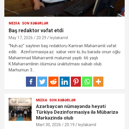
MEDIA
SON XƏBƏRLƏR
Baş redaktor vəfat etdi
May 17, 2026 / 20:29
leylakamil
“Nuh.az” saytının baş redaktoru Kamran Məhərrəmli vəfat
edib. Azinformasiya.az xəbər verir ki, bu barədə onun oğlu
Məhəmməd Məhərrəmli məlumat yayıb. 66 yaşlı
K.Məhərrəmlinin ölümünə ürəktutması səbəb olub.
Mərhumun 3…
MEDIA
SON XƏBƏRLƏR
Azərbaycan nümayəndə heyəti
Türkiyə Dezinformasiya ilə Mübarizə
Mərkəzində olub
Mart 30, 2026 / 20:19
leylakamil