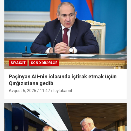
SIYASƏT
SON XƏBƏRLƏR
Paşinyan Aİİ-nin iclasında iştirak etmək üçün
Qırğızıstana gedib
Avqust 6, 2026 / 11:47
leylakamil