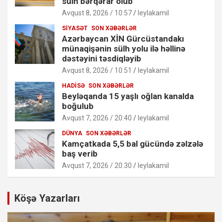
sülh bərqərar olub
Avqust 8, 2026 / 10:57
leylakamil
SIYASƏT
SON XƏBƏRLƏR
Azərbaycan XİN Gürcüstandakı
münaqişənin sülh yolu ilə həllinə
dəstəyini təsdiqləyib
Avqust 8, 2026 / 10:51
leylakamil
HADISƏ
SON XƏBƏRLƏR
Beyləqanda 15 yaşlı oğlan kanalda
boğulub
Avqust 7, 2026 / 20:40
leylakamil
DÜNYA
SON XƏBƏRLƏR
Kamçatkada 5,5 bal gücündə zəlzələ
baş verib
Avqust 7, 2026 / 20:30
leylakamil
Köşə Yazarları