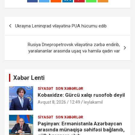
Yazı
Ukrayna Leninqrad vilayətinə PUA hücumu edib
naviqasiyası
Rusiya Dnepropetrovsk vilayətinə zərbə endirib,
yaralananlar arasında uşaq və hamilə qadın var
Xəbər Lenti
SIYASƏT
SON XƏBƏRLƏR
Kobaxidze: Gürcü xalqı rusofob deyil
Avqust 8, 2026 / 12:49
leylakamil
SIYASƏT
SON XƏBƏRLƏR
Paşinyan: Ermənistanla Azərbaycan
arasında münaqişə səhifəsi bağlanıb,