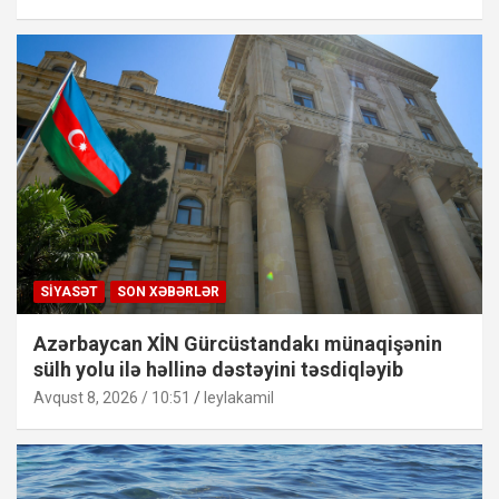
SIYASƏT
SON XƏBƏRLƏR
Azərbaycan XİN Gürcüstandakı münaqişənin
sülh yolu ilə həllinə dəstəyini təsdiqləyib
Avqust 8, 2026 / 10:51
leylakamil