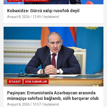
Kobaxidze: Gürcü xalqı rusofob deyil
Avqust 8, 2026 / 12:49
leylakamil
SIYASƏT
SON XƏBƏRLƏR
Paşinyan: Ermənistanla Azərbaycan arasında
münaqişə səhifəsi bağlanıb, sülh bərqərar olub
Avqust 8, 2026 / 10:57
leylakamil