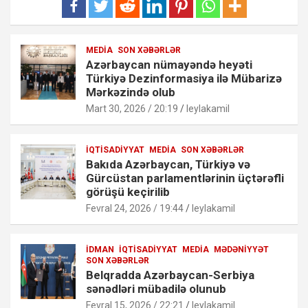
MEDIA
SON XƏBƏRLƏR
Azərbaycan nümayəndə heyəti
Türkiyə Dezinformasiya ilə Mübarizə
Mərkəzində olub
Mart 30, 2026 / 20:19
leylakamil
İQTISADIYYAT
MEDIA
SON XƏBƏRLƏR
Bakıda Azərbaycan, Türkiyə və
Gürcüstan parlamentlərinin üçtərəfli
görüşü keçirilib
Fevral 24, 2026 / 19:44
leylakamil
İDMAN
İQTISADIYYAT
MEDIA
MƏDƏNIYYƏT
SON XƏBƏRLƏR
Belqradda Azərbaycan-Serbiya
sənədləri mübadilə olunub
Fevral 15, 2026 / 22:21
leylakamil