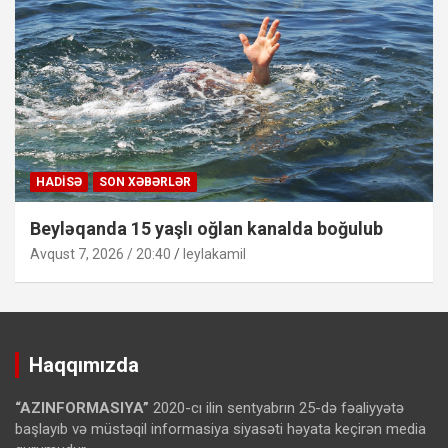
HADISƏ
SON XƏBƏRLƏR
Beyləqanda 15 yaşlı oğlan kanalda boğulub
Avqust 7, 2026 / 20:40
leylakamil
Haqqımızda
“AZINFORMASIYA”
2020-cı ilin sentyabrın 25-də fəaliyyətə
başlayıb və müstəqil informasiya siyasəti həyata keçirən media