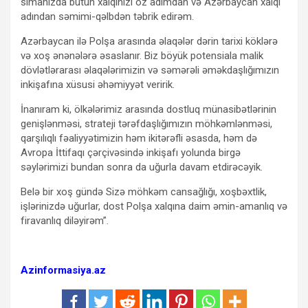
simanızda bütün xalqınızı öz adımdan və Azərbaycan xalqı
adından səmimi-qəlbdən təbrik edirəm.
Azərbaycan ilə Polşa arasında əlaqələr dərin tarixi köklərə
və xoş ənənələrə əsaslanır. Biz böyük potensiala malik
dövlətlərarası əlaqələrimizin və səmərəli əməkdaşlığımızın
inkişafına xüsusi əhəmiyyət veririk.
İnanıram ki, ölkələrimiz arasında dostluq münasibətlərinin
genişlənməsi, strateji tərəfdaşlığımızın möhkəmlənməsi,
qarşılıqlı fəaliyyətimizin həm ikitərəfli əsasda, həm də
Avropa İttifaqı çərçivəsində inkişafı yolunda birgə
səylərimizi bundan sonra da uğurla davam etdirəcəyik.
Belə bir xoş gündə Sizə möhkəm cansağlığı, xoşbəxtlik,
işlərinizdə uğurlar, dost Polşa xalqına daim əmin-amanlıq və
firavanlıq diləyirəm”.
Azinformasiya.az