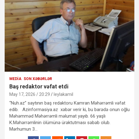
MEDIA
SON XƏBƏRLƏR
Baş redaktor vəfat etdi
May 17, 2026 / 20:29
leylakamil
“Nuh.az” saytının baş redaktoru Kamran Məhərrəmli vəfat
edib. Azinformasiya.az xəbər verir ki, bu barədə onun oğlu
Məhəmməd Məhərrəmli məlumat yayıb. 66 yaşlı
K.Məhərrəmlinin ölümünə ürəktutması səbəb olub.
Mərhumun 3…