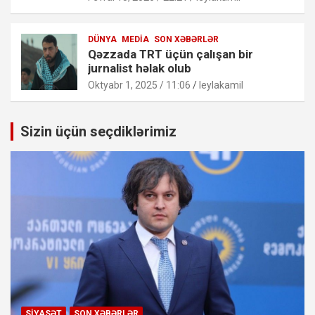
DÜNYA
MEDIA
SON XƏBƏRLƏR
Qəzzada TRT üçün çalışan bir
jurnalist həlak olub
Oktyabr 1, 2025 / 11:06
leylakamil
Sizin üçün seçdiklərimiz
SIYASƏT
SON XƏBƏRLƏR