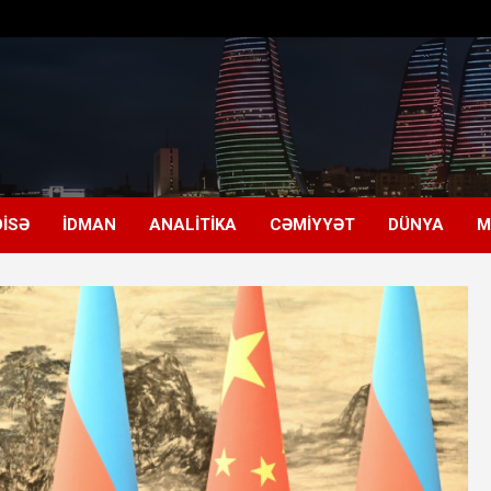
ISƏ
İDMAN
ANALITIKA
CƏMIYYƏT
DÜNYA
M