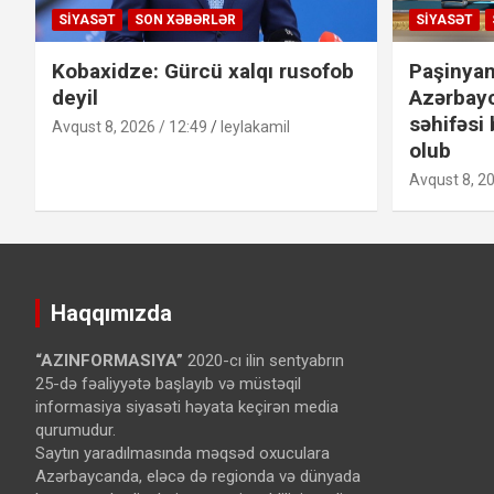
SIYASƏT
SON XƏBƏRLƏR
SIYASƏT
Kobaxidze: Gürcü xalqı rusofob
Paşinyan
deyil
Azərbay
səhifəsi 
Avqust 8, 2026 / 12:49
leylakamil
olub
Avqust 8, 20
Haqqımızda
“AZINFORMASIYA”
2020-cı ilin sentyabrın
25-də fəaliyyətə başlayıb və müstəqil
informasiya siyasəti həyata keçirən media
qurumudur.
Saytın yaradılmasında məqsəd oxuculara
Azərbaycanda, eləcə də regionda və dünyada