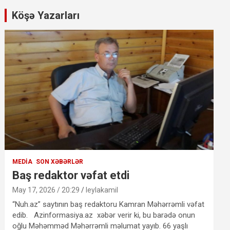
Köşə Yazarları
MEDIA
SON XƏBƏRLƏR
Baş redaktor vəfat etdi
May 17, 2026 / 20:29
leylakamil
“Nuh.az” saytının baş redaktoru Kamran Məhərrəmli vəfat
edib. Azinformasiya.az xəbər verir ki, bu barədə onun
oğlu Məhəmməd Məhərrəmli məlumat yayıb. 66 yaşlı