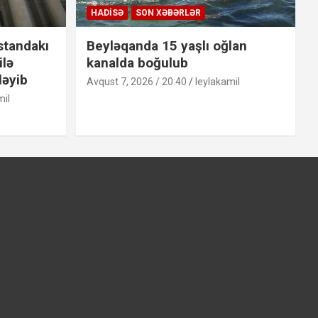
HADISƏ
SON XƏBƏRLƏR
standakı
Beyləqanda 15 yaşlı oğlan
ilə
kanalda boğulub
ləyib
Avqust 7, 2026 / 20:40
leylakamil
mil