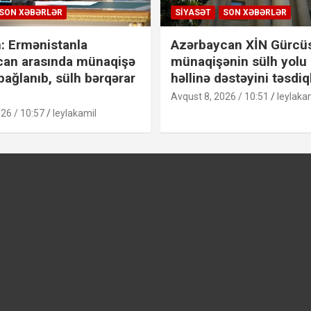
SON XƏBƏRLƏR
SIYASƏT
SON XƏBƏRLƏR
: Ermənistanla
Azərbaycan XİN Gürcü
can arasında münaqişə
münaqişənin sülh yolu 
bağlanıb, sülh bərqərar
həllinə dəstəyini təsdiq
Avqust 8, 2026 / 10:51
leylaka
26 / 10:57
leylakamil