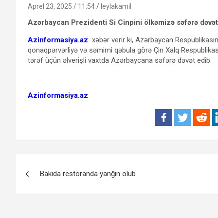
Aprel 23, 2025 / 11:54
leylakamil
Azərbaycan Prezidenti Si Cinpini ölkəmizə səfərə dəvət
Azinformasiya.az
xəbər verir ki, Azərbaycan Respublikası
qonaqpərvərliyə və səmimi qəbula görə Çin Xalq Respublikasını
tərəf üçün əlverişli vaxtda Azərbaycana səfərə dəvət edib.
Azinformasiya.az
Yazı
Bakıda restoranda yanğın olub
naviqasiyası