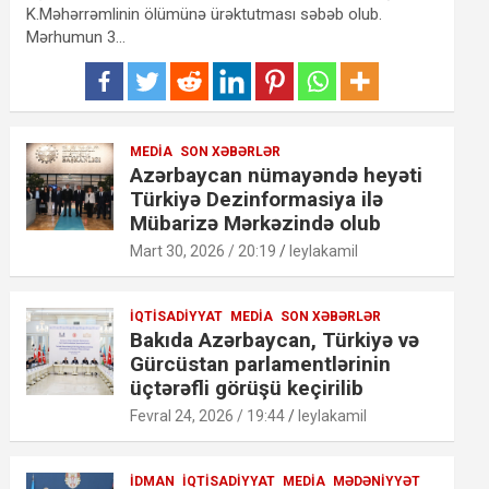
K.Məhərrəmlinin ölümünə ürəktutması səbəb olub.
Mərhumun 3…
MEDIA
SON XƏBƏRLƏR
Azərbaycan nümayəndə heyəti
Türkiyə Dezinformasiya ilə
Mübarizə Mərkəzində olub
Mart 30, 2026 / 20:19
leylakamil
İQTISADIYYAT
MEDIA
SON XƏBƏRLƏR
Bakıda Azərbaycan, Türkiyə və
Gürcüstan parlamentlərinin
üçtərəfli görüşü keçirilib
Fevral 24, 2026 / 19:44
leylakamil
İDMAN
İQTISADIYYAT
MEDIA
MƏDƏNIYYƏT