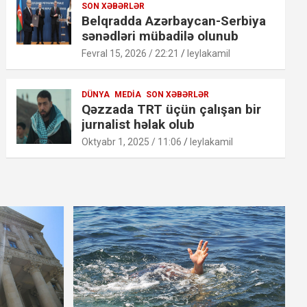
SON XƏBƏRLƏR
Belqradda Azərbaycan-Serbiya
sənədləri mübadilə olunub
Fevral 15, 2026 / 22:21
leylakamil
DÜNYA
MEDIA
SON XƏBƏRLƏR
Qəzzada TRT üçün çalışan bir
jurnalist həlak olub
Oktyabr 1, 2025 / 11:06
leylakamil