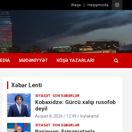
Əlaqə
Haqqımızda
EDIA
MƏDƏNIYYƏT
KÖŞƏ YAZARLARI
Xəbər Lenti
SIYASƏT
SON XƏBƏRLƏR
Kobaxidze: Gürcü xalqı rusofob
deyil
Avqust 8, 2026 / 12:49
leylakamil
SIYASƏT
SON XƏBƏRLƏR
Paşinyan: Ermənistanla