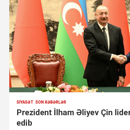
SIYASƏT
SON XƏBƏRLƏR
Prezident İlham Əliyev Çin lid
edib