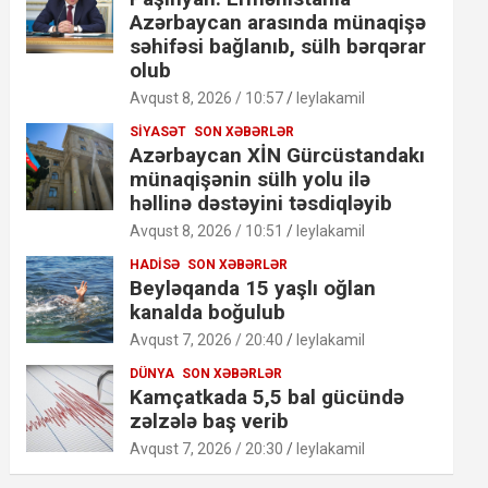
Azərbaycan arasında münaqişə
səhifəsi bağlanıb, sülh bərqərar
olub
Avqust 8, 2026 / 10:57
leylakamil
SIYASƏT
SON XƏBƏRLƏR
Azərbaycan XİN Gürcüstandakı
münaqişənin sülh yolu ilə
həllinə dəstəyini təsdiqləyib
Avqust 8, 2026 / 10:51
leylakamil
HADISƏ
SON XƏBƏRLƏR
Beyləqanda 15 yaşlı oğlan
kanalda boğulub
Avqust 7, 2026 / 20:40
leylakamil
DÜNYA
SON XƏBƏRLƏR
Kamçatkada 5,5 bal gücündə
zəlzələ baş verib
Avqust 7, 2026 / 20:30
leylakamil