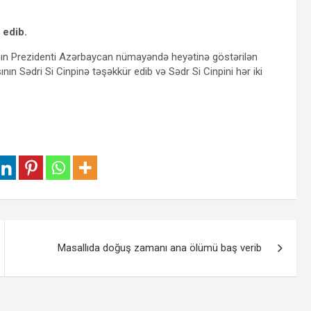
 edib.
nın Prezidenti Azərbaycan nümayəndə heyətinə göstərilən
n Sədri Si Cinpinə təşəkkür edib və Sədr Si Cinpini hər iki
Masallıda doğuş zamanı ana ölümü baş verib