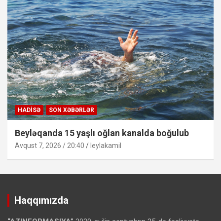
HADISƏ
SON XƏBƏRLƏR
Beyləqanda 15 yaşlı oğlan kanalda boğulub
Avqust 7, 2026 / 20:40
leylakamil
Haqqımızda