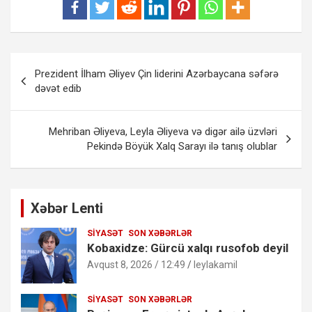
Yazı
Prezident İlham Əliyev Çin liderini Azərbaycana səfərə
naviqasiyası
dəvət edib
Mehriban Əliyeva, Leyla Əliyeva və digər ailə üzvləri
Pekində Böyük Xalq Sarayı ilə tanış olublar
Xəbər Lenti
SIYASƏT
SON XƏBƏRLƏR
Kobaxidze: Gürcü xalqı rusofob deyil
Avqust 8, 2026 / 12:49
leylakamil
SIYASƏT
SON XƏBƏRLƏR