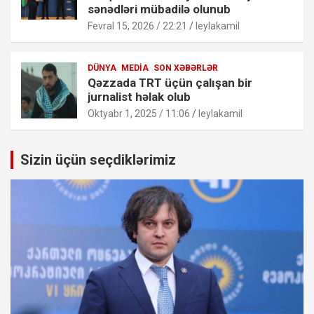
sənədləri mübadilə olunub
Fevral 15, 2026 / 22:21
leylakamil
DÜNYA
MEDIA
SON XƏBƏRLƏR
Qəzzada TRT üçün çalışan bir
jurnalist həlak olub
Oktyabr 1, 2025 / 11:06
leylakamil
Sizin üçün seçdiklərimiz