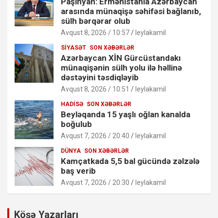
Paşinyan: Ermənistanla Azərbaycan
arasında münaqişə səhifəsi bağlanıb,
sülh bərqərar olub
Avqust 8, 2026 / 10:57
leylakamil
SIYASƏT
SON XƏBƏRLƏR
Azərbaycan XİN Gürcüstandakı
münaqişənin sülh yolu ilə həllinə
dəstəyini təsdiqləyib
Avqust 8, 2026 / 10:51
leylakamil
HADISƏ
SON XƏBƏRLƏR
Beyləqanda 15 yaşlı oğlan kanalda
boğulub
Avqust 7, 2026 / 20:40
leylakamil
DÜNYA
SON XƏBƏRLƏR
Kamçatkada 5,5 bal gücündə zəlzələ
baş verib
Avqust 7, 2026 / 20:30
leylakamil
Köşə Yazarları