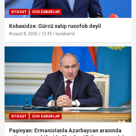
SIYASƏT
SON XƏBƏRLƏR
Kobaxidze: Gürcü xalqı rusofob deyil
Avqust 8, 2026 / 12:49
leylakamil
SIYASƏT
SON XƏBƏRLƏR
Paşinyan: Ermənistanla Azərbaycan arasında