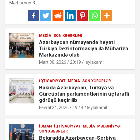
Mərhumun 3…
MEDIA
SON XƏBƏRLƏR
Azərbaycan nümayəndə heyəti
Türkiyə Dezinformasiya ilə Mübarizə
Mərkəzində olub
Mart 30, 2026 / 20:19
leylakamil
İQTISADIYYAT
MEDIA
SON XƏBƏRLƏR
Bakıda Azərbaycan, Türkiyə və
Gürcüstan parlamentlərinin üçtərəfli
görüşü keçirilib
Fevral 24, 2026 / 19:44
leylakamil
İDMAN
İQTISADIYYAT
MEDIA
MƏDƏNIYYƏT
SON XƏBƏRLƏR
Belqradda Azərbaycan-Serbiya