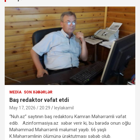
MEDIA
SON XƏBƏRLƏR
Baş redaktor vəfat etdi
May 17, 2026 / 20:29
leylakamil
“Nuh.az” saytının baş redaktoru Kamran Məhərrəmli vəfat
edib. Azinformasiya.az xəbər verir ki, bu barədə onun oğlu
Məhəmməd Məhərrəmli məlumat yayıb. 66 yaşlı
K.Məhərrəmlinin ölümünə ürəktutması səbəb olub.