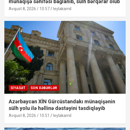
münaqişə səhifəsi bağlanıb, sülh bərqərar olub
Avqust 8, 2026 / 10:57
leylakamil
SIYASƏT
SON XƏBƏRLƏR
Azərbaycan XİN Gürcüstandakı münaqişənin
sülh yolu ilə həllinə dəstəyini təsdiqləyib
Avqust 8, 2026 / 10:51
leylakamil