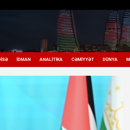
ISƏ
İDMAN
ANALITIKA
CƏMIYYƏT
DÜNYA
M