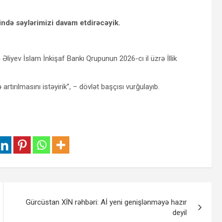
ndə səylərimizi davam etdirəcəyik.
Əliyev İslam İnkişaf Bankı Qrupunun 2026-cı il üzrə İllik
rtırılmasını istəyirik”, – dövlət başçısı vurğulayıb.
Gürcüstan XİN rəhbəri: Aİ yeni genişlənməyə hazır
deyil