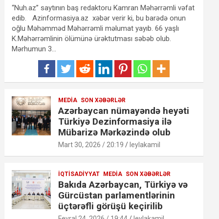
“Nuh.az” saytının baş redaktoru Kamran Məhərrəmli vəfat
edib. Azinformasiya.az xəbər verir ki, bu barədə onun
oğlu Məhəmməd Məhərrəmli məlumat yayıb. 66 yaşlı
K.Məhərrəmlinin ölümünə ürəktutması səbəb olub.
Mərhumun 3…
MEDIA
SON XƏBƏRLƏR
Azərbaycan nümayəndə heyəti
Türkiyə Dezinformasiya ilə
Mübarizə Mərkəzində olub
Mart 30, 2026 / 20:19
leylakamil
İQTISADIYYAT
MEDIA
SON XƏBƏRLƏR
Bakıda Azərbaycan, Türkiyə və
Gürcüstan parlamentlərinin
üçtərəfli görüşü keçirilib
Fevral 24, 2026 / 19:44
leylakamil