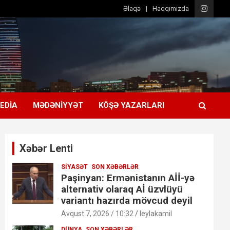
Əlaqə
Haqqımızda
EDIA
MƏDƏNIYYƏT
KÖŞƏ YAZARLARI
Xəbər Lenti
SIYASƏT
SON XƏBƏRLƏR
Paşinyan: Ermənistanın Aİİ-yə
alternativ olaraq Aİ üzvlüyü
variantı hazırda mövcud deyil
Avqust 7, 2026 / 10:32
leylakamil
DÜNYA
SON XƏBƏRLƏR