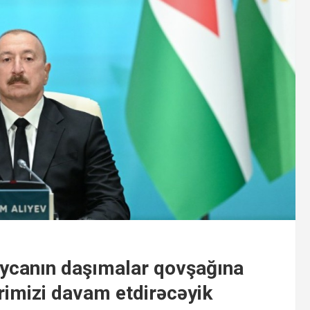
aycanın daşımalar qovşağına
rimizi davam etdirəcəyik