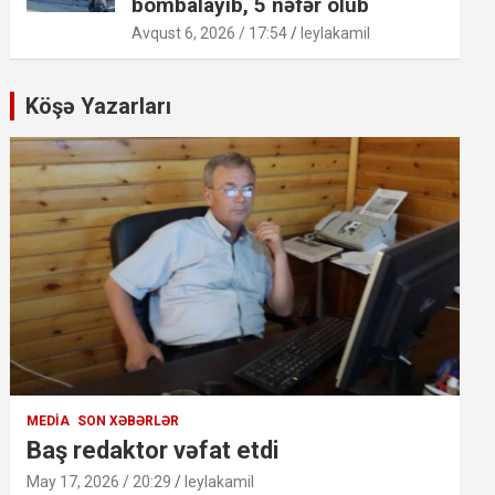
bombalayıb, 5 nəfər ölüb
Avqust 6, 2026 / 17:54
leylakamil
Köşə Yazarları
MEDIA
SON XƏBƏRLƏR
Baş redaktor vəfat etdi
May 17, 2026 / 20:29
leylakamil