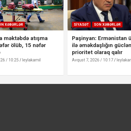
ON XƏBƏRLƏR
SIYASƏT
SON XƏBƏRLƏR
a məktəbdə atışma
Paşinyan: Ermənistan ü
əfər ölüb, 15 nəfər
ilə əməkdaşlığın güclən
b
prioritet olaraq qalır
26 / 10:25
leylakamil
Avqust 7, 2026 / 10:17
leylaka