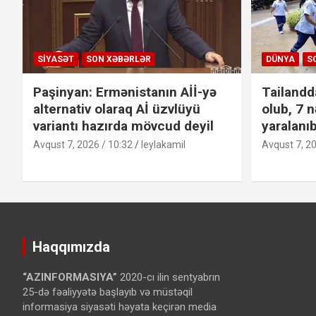
SIYASƏT
SON XƏBƏRLƏR
DÜNYA
S
Paşinyan: Ermənistanın Aİİ-yə
Tailandd
alternativ olaraq Aİ üzvlüyü
olub, 7 n
variantı hazırda mövcud deyil
yaralanı
Avqust 7, 2026 / 10:32
leylakamil
Avqust 7, 20
Haqqımızda
“AZINFORMASIYA”
2020-cı ilin sentyabrın
25-də fəaliyyətə başlayıb və müstəqil
informasiya siyasəti həyata keçirən media