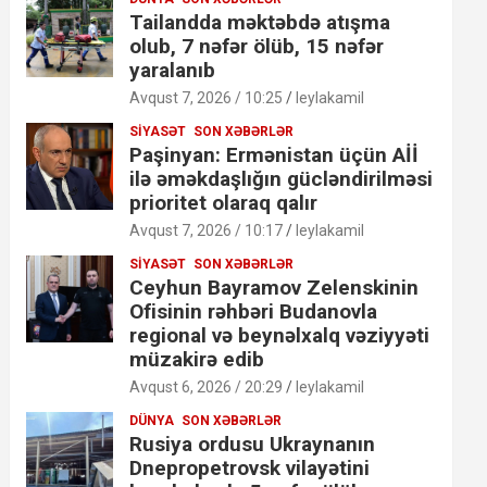
Tailandda məktəbdə atışma
olub, 7 nəfər ölüb, 15 nəfər
yaralanıb
Avqust 7, 2026 / 10:25
leylakamil
SIYASƏT
SON XƏBƏRLƏR
Paşinyan: Ermənistan üçün Aİİ
ilə əməkdaşlığın gücləndirilməsi
prioritet olaraq qalır
Avqust 7, 2026 / 10:17
leylakamil
SIYASƏT
SON XƏBƏRLƏR
Ceyhun Bayramov Zelenskinin
Ofisinin rəhbəri Budanovla
regional və beynəlxalq vəziyyəti
müzakirə edib
Avqust 6, 2026 / 20:29
leylakamil
DÜNYA
SON XƏBƏRLƏR
Rusiya ordusu Ukraynanın
Dnepropetrovsk vilayətini