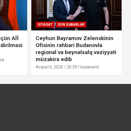
SIYASƏT
SON XƏBƏRLƏR
çün Aİİ
Ceyhun Bayramov Zelenskinin
dirilməsi
Ofisinin rəhbəri Budanovla
regional və beynəlxalq vəziyyəti
müzakirə edib
mil
Avqust 6, 2026 / 20:29
leylakamil