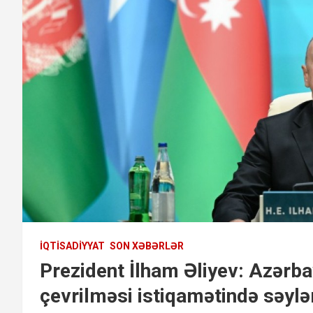
İQTISADIYYAT
SON XƏBƏRLƏR
Prezident İlham Əliyev: Azərb
çevrilməsi istiqamətində səylə