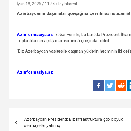
İyun 18, 2026 / 11:34
leylakamil
Azərbaycanın daşımalar qovşağına çevrilməsi istiqaməti
Azinformasiya.az
xəbər verir ki, bu barədə Prezident İlham 
Toplantılarının açılış mərasimində çıxışında bildirib.
“Biz Azərbaycan vasitəsilə daşınan yüklərin həcminin iki dəfə a
Azinformasiya.az
Yazı
Azərbaycan Prezidenti: Biz infrastruktura çox böyük
naviqasiyası
sərmayələr yatırırıq