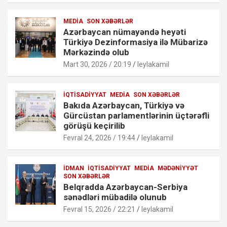
MEDIA
SON XƏBƏRLƏR
Azərbaycan nümayəndə heyəti
Türkiyə Dezinformasiya ilə Mübarizə
Mərkəzində olub
Mart 30, 2026 / 20:19
leylakamil
İQTISADIYYAT
MEDIA
SON XƏBƏRLƏR
Bakıda Azərbaycan, Türkiyə və
Gürcüstan parlamentlərinin üçtərəfli
görüşü keçirilib
Fevral 24, 2026 / 19:44
leylakamil
İDMAN
İQTISADIYYAT
MEDIA
MƏDƏNIYYƏT
SON XƏBƏRLƏR
Belqradda Azərbaycan-Serbiya
sənədləri mübadilə olunub
Fevral 15, 2026 / 22:21
leylakamil