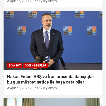
Avqust 6, 2026 / 17:54
leylakamil
SIYASƏT
SON XƏBƏRLƏR
Hakan Fidan: ABŞ və İran arasında danışıqlar
bu gün müsbət nəticə ilə başa çata bilər
Avqust 6, 2026 / 17:46
leylakamil