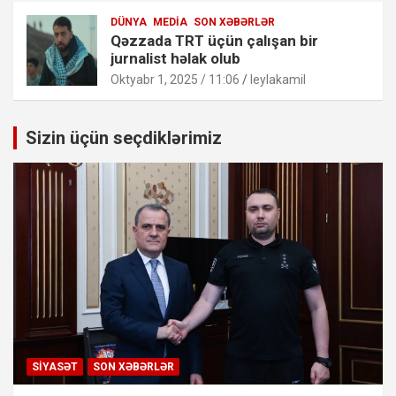
DÜNYA
MEDIA
SON XƏBƏRLƏR
Qəzzada TRT üçün çalışan bir
jurnalist həlak olub
Oktyabr 1, 2025 / 11:06
leylakamil
Sizin üçün seçdiklərimiz
SIYASƏT
SON XƏBƏRLƏR