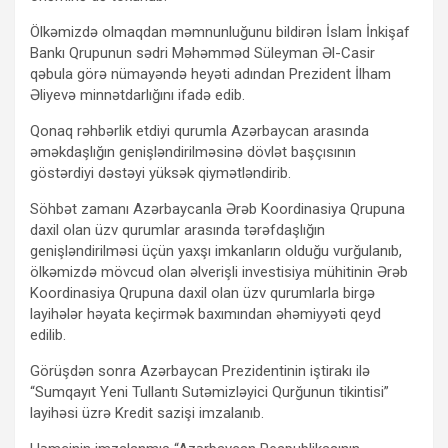
Ölkəmizdə olmaqdan məmnunluğunu bildirən İslam İnkişaf
Bankı Qrupunun sədri Məhəmməd Süleyman Əl-Casir
qəbula görə nümayəndə heyəti adından Prezident İlham
Əliyevə minnətdarlığını ifadə edib.
Qonaq rəhbərlik etdiyi qurumla Azərbaycan arasında
əməkdaşlığın genişləndirilməsinə dövlət başçısının
göstərdiyi dəstəyi yüksək qiymətləndirib.
Söhbət zamanı Azərbaycanla Ərəb Koordinasiya Qrupuna
daxil olan üzv qurumlar arasında tərəfdaşlığın
genişləndirilməsi üçün yaxşı imkanların olduğu vurğulanıb,
ölkəmizdə mövcud olan əlverişli investisiya mühitinin Ərəb
Koordinasiya Qrupuna daxil olan üzv qurumlarla birgə
layihələr həyata keçirmək baxımından əhəmiyyəti qeyd
edilib.
Görüşdən sonra Azərbaycan Prezidentinin iştirakı ilə
“Sumqayıt Yeni Tullantı Sutəmizləyici Qurğunun tikintisi”
layihəsi üzrə Kredit sazişi imzalanıb.