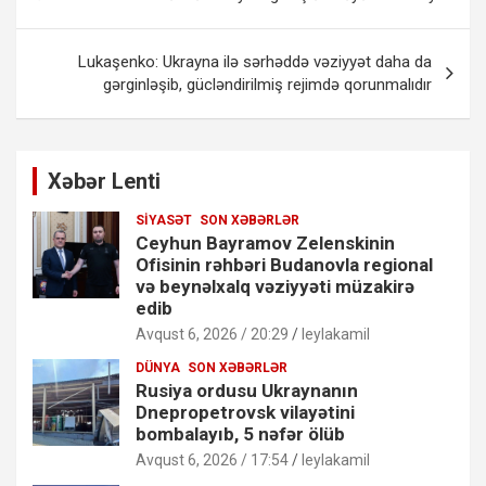
naviqasiyası
Lukaşenko: Ukrayna ilə sərhəddə vəziyyət daha da
gərginləşib, gücləndirilmiş rejimdə qorunmalıdır
Xəbər Lenti
SIYASƏT
SON XƏBƏRLƏR
Ceyhun Bayramov Zelenskinin
Ofisinin rəhbəri Budanovla regional
və beynəlxalq vəziyyəti müzakirə
edib
Avqust 6, 2026 / 20:29
leylakamil
DÜNYA
SON XƏBƏRLƏR
Rusiya ordusu Ukraynanın
Dnepropetrovsk vilayətini
bombalayıb, 5 nəfər ölüb
Avqust 6, 2026 / 17:54
leylakamil