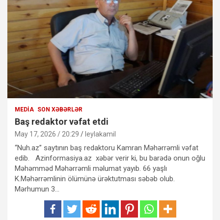
MEDIA
SON XƏBƏRLƏR
Baş redaktor vəfat etdi
May 17, 2026 / 20:29
leylakamil
“Nuh.az” saytının baş redaktoru Kamran Məhərrəmli vəfat
edib. Azinformasiya.az xəbər verir ki, bu barədə onun oğlu
Məhəmməd Məhərrəmli məlumat yayıb. 66 yaşlı
K.Məhərrəmlinin ölümünə ürəktutması səbəb olub.
Mərhumun 3…