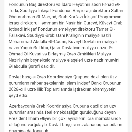
Fondunun Baş direktoru və İdarə Heyətinin sədri Fəhad Əl-
Türki, Səudiyyə İnkişaf Fondunun Baş icraçı direktoru Sultan
Əbdürrəhman Əl-Mərşad, Ərəb Körfəzi İnkişaf Proqramının
icraçı direktoru Həmmam bin Nasir bin Cureyd, Küveyt Ərəb
İqtisadi İnkişaf Fondunun əməliyyat direktoru Tamer Əl-
Failakavi, Səudiyyə Ərəbistanı Krallığının maliyyə naziri
Məhəmməd Abdulla Əl-Cadan, Küveyt Dövlətinin maliyyə
naziri Yaqub Ər-Rifai, Qətər Dövlətinin maliyyə naziri Əli
Əhməd Əl-Kuvari və Birləşmiş Ərəb Əmirlikləri Maliyyə
Nazirliyinin beynəlxalq maliyyə əlaqələri üzrə nazir müavini
Əliabdulla Şərəfi daxildir.
Dövlət başçısı Ərəb Koordinasiya Qrupuna daxil olan üzv
qurumların rəhbər şəxslərinin İslam İnkişaf Bankı Qrupunun
2026-cı il üzrə İllik Toplantılarında iştirakının əhəmiyyətini
qeyd edib.
Azərbaycanla Ərəb Koordinasiya Qrupuna daxil olan üzv
qurumlar arasında fəal əməkdaşlığın qurulduğunu deyən
Prezident İlham Əliyev bir çox layihələrin icra mərhələsində
olduğunu vurğulayıb. Dövlət başçısı imzalanacaq sənədlərin
önəminə də toxunub.