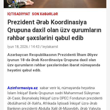
İQTISADIYYAT
SON XƏBƏRLƏR
Prezident Ərəb Koordinasiya
Qrupuna daxil olan üzv qurumların
rəhbər şəxslərini qəbul edib
İyun 18, 2026 / 14:43
leylakamil
Azərbaycan Respublikasının Prezidenti İlham Əliyev
iyunun 18-də Ərəb Koordinasiya Qrupuna daxil olan
üzv qurumların rəhbər şəxslərindən ibarət nümayəndə
heyətini qəbul edib.
Azinformasiya.az
xəbər verir ki, nümayəndə heyətinə
İslam İnkişaf Bankı Qrupunun sədri Məhəmməd Süleyman
Əl-Casir, Beynəlxalq İnkişaf üzrə OPEC Fondunun prezidenti
Əbdülhəmid Əl-Xəlifə, Afrikada İqtisadi İnkişaf üzrə Ərəb
Bankının prezidenti Abdulla Xəlil Əl-Müseybih, Ərəb Valyuta