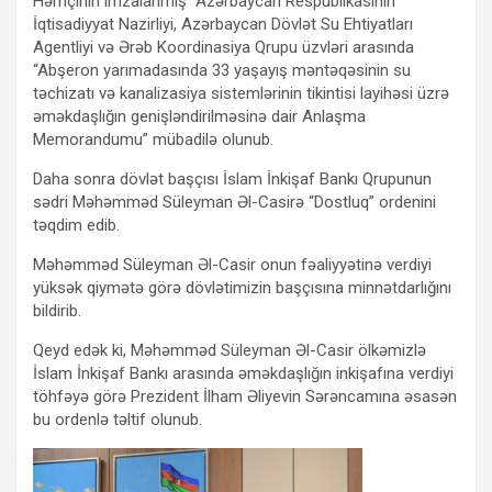
Həmçinin imzalanmış “Azərbaycan Respublikasının
İqtisadiyyat Nazirliyi, Azərbaycan Dövlət Su Ehtiyatları
Agentliyi və Ərəb Koordinasiya Qrupu üzvləri arasında
“Abşeron yarımadasında 33 yaşayış məntəqəsinin su
təchizatı və kanalizasiya sistemlərinin tikintisi layihəsi üzrə
əməkdaşlığın genişləndirilməsinə dair Anlaşma
Memorandumu” mübadilə olunub.
Daha sonra dövlət başçısı İslam İnkişaf Bankı Qrupunun
sədri Məhəmməd Süleyman Əl-Casirə “Dostluq” ordenini
təqdim edib.
Məhəmməd Süleyman Əl-Casir onun fəaliyyətinə verdiyi
yüksək qiymətə görə dövlətimizin başçısına minnətdarlığını
bildirib.
Qeyd edək ki, Məhəmməd Süleyman Əl-Casir ölkəmizlə
İslam İnkişaf Bankı arasında əməkdaşlığın inkişafına verdiyi
töhfəyə görə Prezident İlham Əliyevin Sərəncamına əsasən
bu ordenlə təltif olunub.