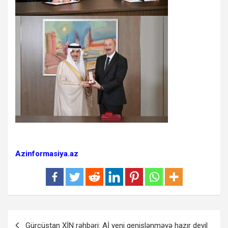
Azinformasiya.az
Yazı
Gürcüstan XİN rəhbəri: Aİ yeni genişlənməyə hazır deyil