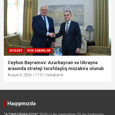
SIYASƏT
SON XƏBƏRLƏR
Ceyhun Bayramov: Azərbaycan və Ukrayna
arasında strateji tərəfdaşlıq müzakirə olunub
Avqust 6, 2026 / 17:31
leylakamil
Haqqımızda
“AZINFORMASIYA”
2020-cı ilin sentyabrın 25-də fəaliyyətə