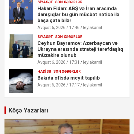
SIYASƏT
SON XƏBƏRLƏR
Hakan Fidan: ABŞ və İran arasında
danışıqlar bu gün müsbət nəticə ilə
başa çata bilər
Avqust 6, 2026 / 17:46
leylakamil
SIYASƏT
SON XƏBƏRLƏR
Ceyhun Bayramov: Azərbaycan və
Ukrayna arasında strateji tərəfdaşlıq
müzakirə olunub
Avqust 6, 2026 / 17:31
leylakamil
HADISƏ
SON XƏBƏRLƏR
Bakıda ofisdə meyit tapılıb
Avqust 6, 2026 / 17:17
leylakamil
Köşə Yazarları