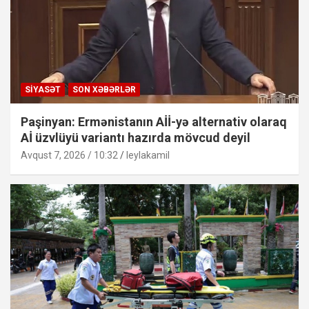
SIYASƏT
SON XƏBƏRLƏR
Paşinyan: Ermənistanın Aİİ-yə alternativ olaraq
Aİ üzvlüyü variantı hazırda mövcud deyil
Avqust 7, 2026 / 10:32
leylakamil