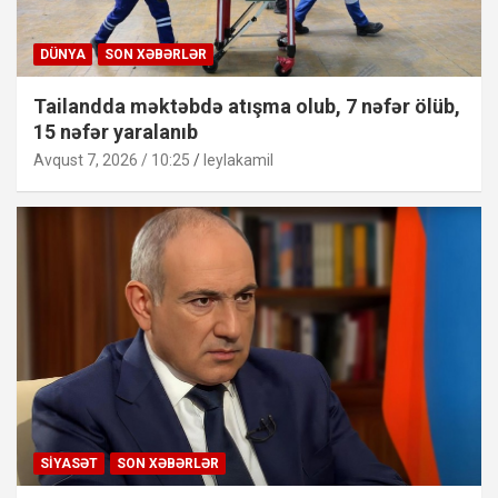
DÜNYA
SON XƏBƏRLƏR
Tailandda məktəbdə atışma olub, 7 nəfər ölüb,
15 nəfər yaralanıb
Avqust 7, 2026 / 10:25
leylakamil
SIYASƏT
SON XƏBƏRLƏR