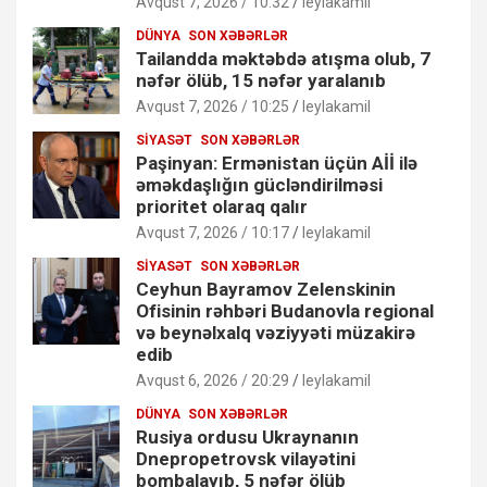
Avqust 7, 2026 / 10:32
leylakamil
DÜNYA
SON XƏBƏRLƏR
Tailandda məktəbdə atışma olub, 7
nəfər ölüb, 15 nəfər yaralanıb
Avqust 7, 2026 / 10:25
leylakamil
SIYASƏT
SON XƏBƏRLƏR
Paşinyan: Ermənistan üçün Aİİ ilə
əməkdaşlığın gücləndirilməsi
prioritet olaraq qalır
Avqust 7, 2026 / 10:17
leylakamil
SIYASƏT
SON XƏBƏRLƏR
Ceyhun Bayramov Zelenskinin
Ofisinin rəhbəri Budanovla regional
və beynəlxalq vəziyyəti müzakirə
edib
Avqust 6, 2026 / 20:29
leylakamil
DÜNYA
SON XƏBƏRLƏR
Rusiya ordusu Ukraynanın
Dnepropetrovsk vilayətini
bombalayıb, 5 nəfər ölüb