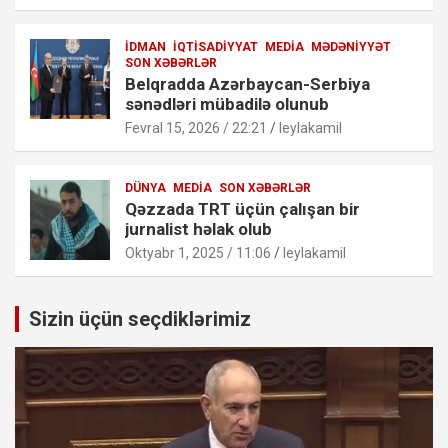
İDMAN
İQTISADIYYAT
MEDIA
MƏDƏNIYYƏT
SON XƏBƏRLƏR
Belqradda Azərbaycan-Serbiya
sənədləri mübadilə olunub
Fevral 15, 2026 / 22:21
leylakamil
DÜNYA
MEDIA
SON XƏBƏRLƏR
Qəzzada TRT üçün çalışan bir
jurnalist həlak olub
Oktyabr 1, 2025 / 11:06
leylakamil
Sizin üçün seçdiklərimiz