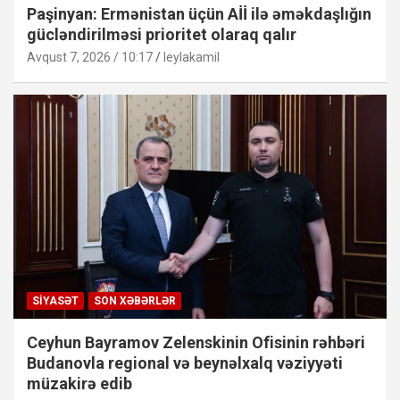
Paşinyan: Ermənistan üçün Aİİ ilə əməkdaşlığın
gücləndirilməsi prioritet olaraq qalır
Avqust 7, 2026 / 10:17
leylakamil
SIYASƏT
SON XƏBƏRLƏR
Ceyhun Bayramov Zelenskinin Ofisinin rəhbəri
Budanovla regional və beynəlxalq vəziyyəti
müzakirə edib