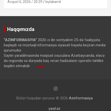
Avqust 6, 2026 / 20:29
leylakamil
Haqqımızda
“AZINFORMASIYA”
2020-cı ilin sentyabrın 25-də fəaliyyətə
başlayıb və müstəqil informasiya siyasəti həyata keçirən media
qurumudur.
Saytın yaradılmasında məqsəd oxuculara Azərbaycanda, eləcə
də regionda və dünyada baş verən hadisələrin operativ təhlilini
təqdim etməkdir
ardı …
Bütün hüquqları qorunur © 2026
Azinformasiya
yasil.az