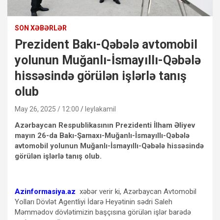
SON XƏBƏRLƏR
Prezident Bakı-Qəbələ avtomobil
yolunun Muğanlı-İsmayıllı-Qəbələ
hissəsində görülən işlərlə tanış
olub
May 26, 2025 / 12:00
leylakamil
Azərbaycan Respublikasının Prezidenti İlham Əliyev
mayın 26-da Bakı-Şamaxı-Muğanlı-İsmayıllı-Qəbələ
avtomobil yolunun Muğanlı-İsmayıllı-Qəbələ hissəsində
görülən işlərlə tanış olub.
Azinformasiya.az
xəbər verir ki, Azərbaycan Avtomobil
Yolları Dövlət Agentliyi İdarə Heyətinin sədri Saleh
Məmmədov dövlətimizin başçısına görülən işlər barədə