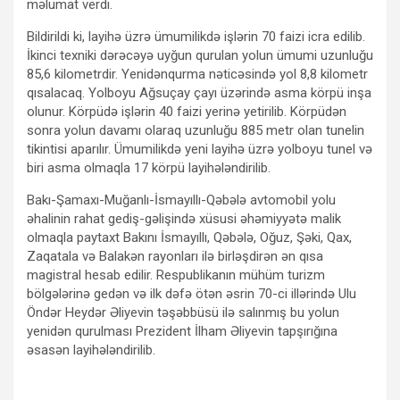
məlumat verdi.
Bildirildi ki, layihə üzrə ümumilikdə işlərin 70 faizi icra edilib.
İkinci texniki dərəcəyə uyğun qurulan yolun ümumi uzunluğu
85,6 kilometrdir. Yenidənqurma nəticəsində yol 8,8 kilometr
qısalacaq. Yolboyu Ağsuçay çayı üzərində asma körpü inşa
olunur. Körpüdə işlərin 40 faizi yerinə yetirilib. Körpüdən
sonra yolun davamı olaraq uzunluğu 885 metr olan tunelin
tikintisi aparılır. Ümumilikdə yeni layihə üzrə yolboyu tunel və
biri asma olmaqla 17 körpü layihələndirilib.
Bakı-Şamaxı-Muğanlı-İsmayıllı-Qəbələ avtomobil yolu
əhalinin rahat gediş-gəlişində xüsusi əhəmiyyətə malik
olmaqla paytaxt Bakını İsmayıllı, Qəbələ, Oğuz, Şəki, Qax,
Zaqatala və Balakən rayonları ilə birləşdirən ən qısa
magistral hesab edilir. Respublikanın mühüm turizm
bölgələrinə gedən və ilk dəfə ötən əsrin 70-ci illərində Ulu
Öndər Heydər Əliyevin təşəbbüsü ilə salınmış bu yolun
yenidən qurulması Prezident İlham Əliyevin tapşırığına
əsasən layihələndirilib.