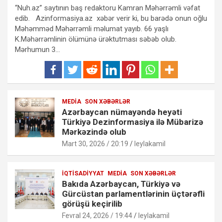
“Nuh.az” saytının baş redaktoru Kamran Məhərrəmli vəfat
edib. Azinformasiya.az xəbər verir ki, bu barədə onun oğlu
Məhəmməd Məhərrəmli məlumat yayıb. 66 yaşlı
K.Məhərrəmlinin ölümünə ürəktutması səbəb olub.
Mərhumun 3…
MEDIA
SON XƏBƏRLƏR
Azərbaycan nümayəndə heyəti
Türkiyə Dezinformasiya ilə Mübarizə
Mərkəzində olub
Mart 30, 2026 / 20:19
leylakamil
İQTISADIYYAT
MEDIA
SON XƏBƏRLƏR
Bakıda Azərbaycan, Türkiyə və
Gürcüstan parlamentlərinin üçtərəfli
görüşü keçirilib
Fevral 24, 2026 / 19:44
leylakamil