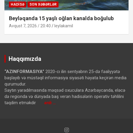
HADISƏ
SON XƏBƏRLƏR
Beyləqanda 15 yaşlı oğlan kanalda boğulub
Avqust 7, 2026 / 20:40
leylakamil
Haqqımızda
“AZINFORMASIYA”
2020-cı ilin sentyabrın 25-də fəaliyyətə
başlayıb və müstəqil informasiya siyasəti həyata keçirən media
qurumudur.
Saytın yaradılmasında məqsəd oxuculara Azərbaycanda, eləcə
də regionda və dünyada baş verən hadisələrin operativ təhlilini
təqdim etməkdir
ardı …