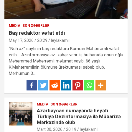
MEDIA
SON XƏBƏRLƏR
Baş redaktor vəfat etdi
May 17, 2026 / 20:29
leylakamil
“Nuh.az” saytının baş redaktoru Kamran Məhərrəmli vəfat
edib. Azinformasiya.az xəbər verir ki, bu barədə onun oğlu
Məhəmməd Məhərrəmli məlumat yayıb. 66 yaşlı
K.Məhərrəmlinin ölümünə ürəktutması səbəb olub.
Mərhumun 3…
MEDIA
SON XƏBƏRLƏR
Azərbaycan nümayəndə heyəti
Türkiyə Dezinformasiya ilə Mübarizə
Mərkəzində olub
Mart 30, 2026 / 20:19
leylakamil