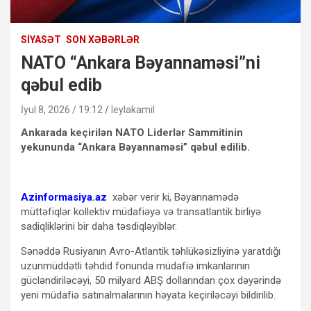
SIYASƏT
SON XƏBƏRLƏR
NATO “Ankara Bəyannaməsi”ni
qəbul edib
İyul 8, 2026 / 19:12
leylakamil
Ankarada keçirilən NATO Liderlər Sammitinin
yekununda “Ankara Bəyannaməsi” qəbul edilib.
Azinformasiya.az
xəbər verir ki, Bəyannamədə
müttəfiqlər kollektiv müdafiəyə və transatlantik birliyə
sadiqliklərini bir daha təsdiqləyiblər.
Sənəddə Rusiyanın Avro-Atlantik təhlükəsizliyinə yaratdığı
uzunmüddətli təhdid fonunda müdafiə imkanlarının
gücləndiriləcəyi, 50 milyard ABŞ dollarından çox dəyərində
yeni müdafiə satınalmalarının həyata keçiriləcəyi bildirilib.