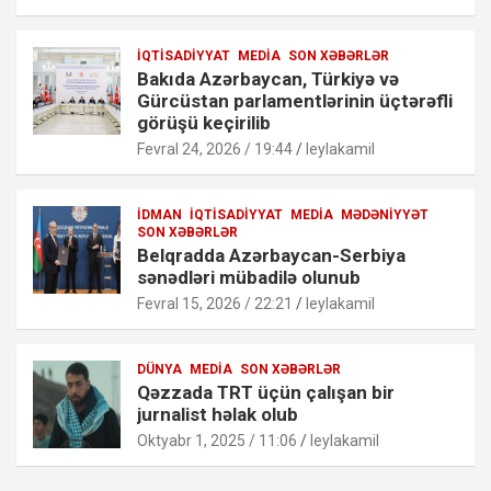
İQTISADIYYAT
MEDIA
SON XƏBƏRLƏR
Bakıda Azərbaycan, Türkiyə və
Gürcüstan parlamentlərinin üçtərəfli
görüşü keçirilib
Fevral 24, 2026 / 19:44
leylakamil
İDMAN
İQTISADIYYAT
MEDIA
MƏDƏNIYYƏT
SON XƏBƏRLƏR
Belqradda Azərbaycan-Serbiya
sənədləri mübadilə olunub
Fevral 15, 2026 / 22:21
leylakamil
DÜNYA
MEDIA
SON XƏBƏRLƏR
Qəzzada TRT üçün çalışan bir
jurnalist həlak olub
Oktyabr 1, 2025 / 11:06
leylakamil