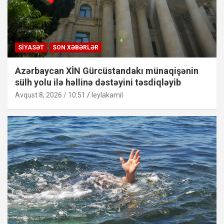
SIYASƏT
SON XƏBƏRLƏR
Azərbaycan XİN Gürcüstandakı münaqişənin
sülh yolu ilə həllinə dəstəyini təsdiqləyib
Avqust 8, 2026 / 10:51
leylakamil