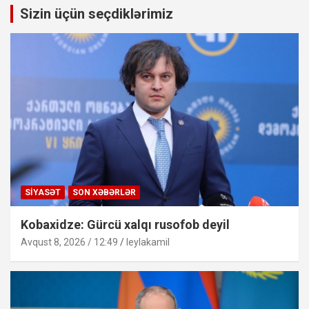
Sizin üçün seçdiklərimiz
SIYASƏT
SON XƏBƏRLƏR
Kobaxidze: Gürcü xalqı rusofob deyil
Avqust 8, 2026 / 12:49
leylakamil