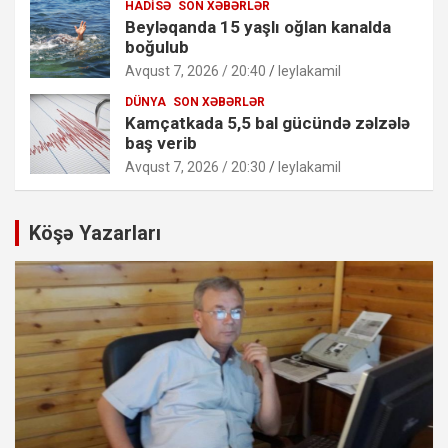
HADISƏ
SON XƏBƏRLƏR
Beyləqanda 15 yaşlı oğlan kanalda
boğulub
Avqust 7, 2026 / 20:40
leylakamil
DÜNYA
SON XƏBƏRLƏR
Kamçatkada 5,5 bal gücündə zəlzələ
baş verib
Avqust 7, 2026 / 20:30
leylakamil
Köşə Yazarları