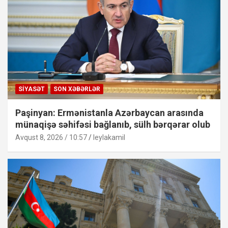
SIYASƏT
SON XƏBƏRLƏR
Paşinyan: Ermənistanla Azərbaycan arasında
münaqişə səhifəsi bağlanıb, sülh bərqərar olub
Avqust 8, 2026 / 10:57
leylakamil