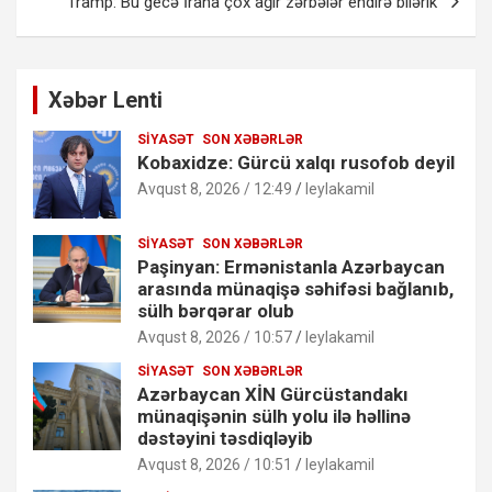
Tramp: Bu gecə İrana çox ağır zərbələr endirə bilərik
Xəbər Lenti
SIYASƏT
SON XƏBƏRLƏR
Kobaxidze: Gürcü xalqı rusofob deyil
Avqust 8, 2026 / 12:49
leylakamil
SIYASƏT
SON XƏBƏRLƏR
Paşinyan: Ermənistanla Azərbaycan
arasında münaqişə səhifəsi bağlanıb,
sülh bərqərar olub
Avqust 8, 2026 / 10:57
leylakamil
SIYASƏT
SON XƏBƏRLƏR
Azərbaycan XİN Gürcüstandakı
münaqişənin sülh yolu ilə həllinə
dəstəyini təsdiqləyib
Avqust 8, 2026 / 10:51
leylakamil