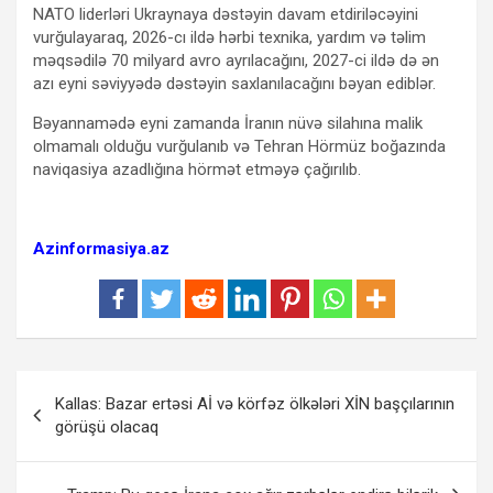
NATO liderləri Ukraynaya dəstəyin davam etdiriləcəyini
vurğulayaraq, 2026-cı ildə hərbi texnika, yardım və təlim
məqsədilə 70 milyard avro ayrılacağını, 2027-ci ildə də ən
azı eyni səviyyədə dəstəyin saxlanılacağını bəyan ediblər.
Bəyannamədə eyni zamanda İranın nüvə silahına malik
olmamalı olduğu vurğulanıb və Tehran Hörmüz boğazında
naviqasiya azadlığına hörmət etməyə çağırılıb.
Azinformasiya.az
Yazı
Kallas: Bazar ertəsi Aİ və körfəz ölkələri XİN başçılarının
naviqasiyası
görüşü olacaq