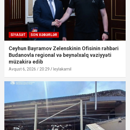
SIYASƏT
SON XƏBƏRLƏR
Ceyhun Bayramov Zelenskinin Ofisinin rəhbəri
Budanovla regional və beynəlxalq vəziyyəti
müzakirə edib
Avqust 6, 2026 / 20:29
leylakamil