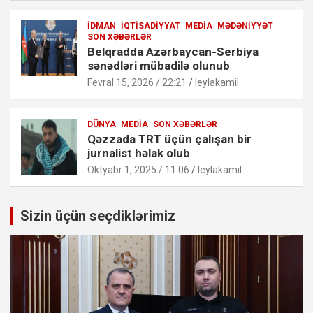
İDMAN
İQTISADIYYAT
MEDIA
MƏDƏNIYYƏT
SON XƏBƏRLƏR
Belqradda Azərbaycan-Serbiya
sənədləri mübadilə olunub
Fevral 15, 2026 / 22:21
leylakamil
DÜNYA
MEDIA
SON XƏBƏRLƏR
Qəzzada TRT üçün çalışan bir
jurnalist həlak olub
Oktyabr 1, 2025 / 11:06
leylakamil
Sizin üçün seçdiklərimiz