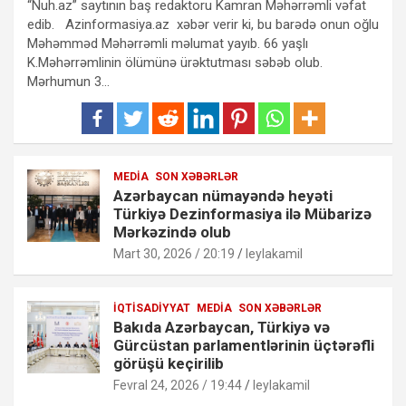
“Nuh.az” saytının baş redaktoru Kamran Məhərrəmli vəfat
edib. Azinformasiya.az xəbər verir ki, bu barədə onun oğlu
Məhəmməd Məhərrəmli məlumat yayıb. 66 yaşlı
K.Məhərrəmlinin ölümünə ürəktutması səbəb olub.
Mərhumun 3…
MEDIA
SON XƏBƏRLƏR
Azərbaycan nümayəndə heyəti
Türkiyə Dezinformasiya ilə Mübarizə
Mərkəzində olub
Mart 30, 2026 / 20:19
leylakamil
İQTISADIYYAT
MEDIA
SON XƏBƏRLƏR
Bakıda Azərbaycan, Türkiyə və
Gürcüstan parlamentlərinin üçtərəfli
görüşü keçirilib
Fevral 24, 2026 / 19:44
leylakamil