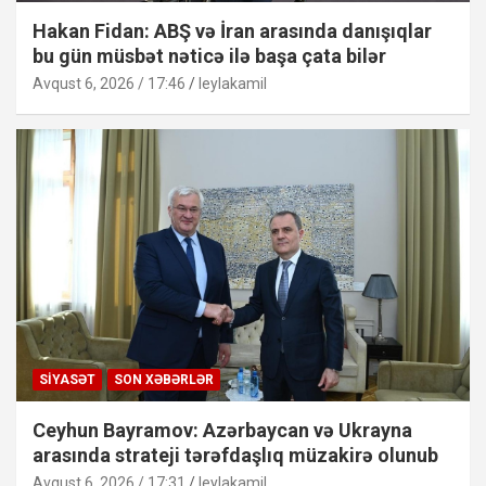
Hakan Fidan: ABŞ və İran arasında danışıqlar
bu gün müsbət nəticə ilə başa çata bilər
Avqust 6, 2026 / 17:46
leylakamil
SIYASƏT
SON XƏBƏRLƏR
Ceyhun Bayramov: Azərbaycan və Ukrayna
arasında strateji tərəfdaşlıq müzakirə olunub
Avqust 6, 2026 / 17:31
leylakamil