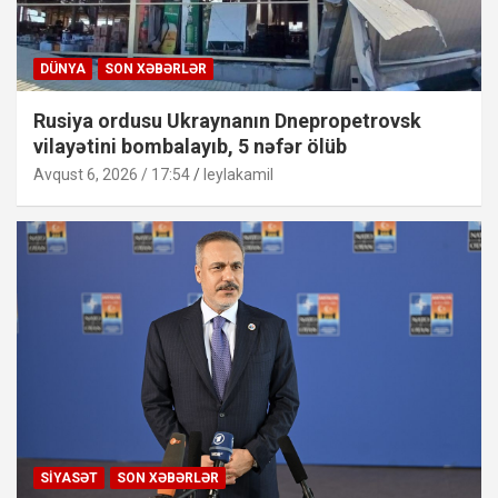
DÜNYA
SON XƏBƏRLƏR
Rusiya ordusu Ukraynanın Dnepropetrovsk
vilayətini bombalayıb, 5 nəfər ölüb
Avqust 6, 2026 / 17:54
leylakamil
SIYASƏT
SON XƏBƏRLƏR