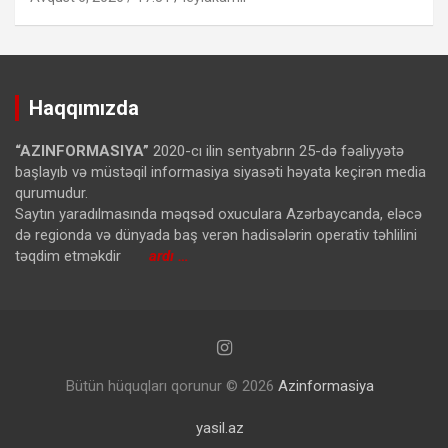
Haqqımızda
“AZINFORMASIYA”
2020-cı ilin sentyabrın 25-də fəaliyyətə
başlayıb və müstəqil informasiya siyasəti həyata keçirən media
qurumudur.
Saytın yaradılmasında məqsəd oxuculara Azərbaycanda, eləcə
də regionda və dünyada baş verən hadisələrin operativ təhlilini
təqdim etməkdir
ardı …
Bütün hüquqları qorunur © 2026
Azinformasiya
yasil.az