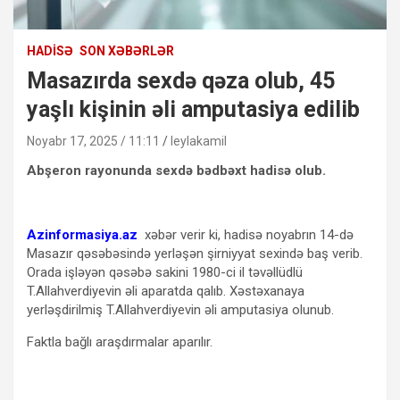
HADISƏ
SON XƏBƏRLƏR
Masazırda sexdə qəza olub, 45
yaşlı kişinin əli amputasiya edilib
Noyabr 17, 2025 / 11:11
leylakamil
Abşeron rayonunda sexdə bədbəxt hadisə olub.
Azinformasiya.az
xəbər verir ki, hadisə noyabrın 14-də
Masazır qəsəbəsində yerləşən şirniyyat sexində baş verib.
Orada işləyən qəsəbə sakini 1980-ci il təvəllüdlü
T.Allahverdiyevin əli aparatda qalıb. Xəstəxanaya
yerləşdirilmiş T.Allahverdiyevin əli amputasiya olunub.
Faktla bağlı araşdırmalar aparılır.