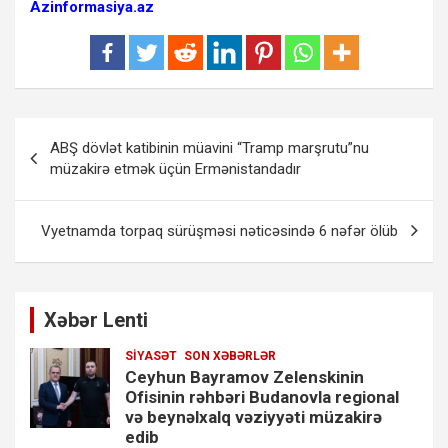
Azinformasiya.az
Yazı
ABŞ dövlət katibinin müavini “Tramp marşrutu”nu
naviqasiyası
müzakirə etmək üçün Ermənistandadır
Vyetnamda torpaq sürüşməsi nəticəsində 6 nəfər ölüb
Xəbər Lenti
SIYASƏT
SON XƏBƏRLƏR
Ceyhun Bayramov Zelenskinin
Ofisinin rəhbəri Budanovla regional
və beynəlxalq vəziyyəti müzakirə
edib