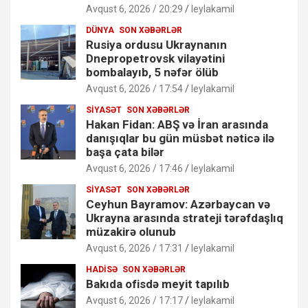
Avqust 6, 2026 / 20:29
leylakamil
DÜNYA
SON XƏBƏRLƏR
Rusiya ordusu Ukraynanın
Dnepropetrovsk vilayətini
bombalayıb, 5 nəfər ölüb
Avqust 6, 2026 / 17:54
leylakamil
SIYASƏT
SON XƏBƏRLƏR
Hakan Fidan: ABŞ və İran arasında
danışıqlar bu gün müsbət nəticə ilə
başa çata bilər
Avqust 6, 2026 / 17:46
leylakamil
SIYASƏT
SON XƏBƏRLƏR
Ceyhun Bayramov: Azərbaycan və
Ukrayna arasında strateji tərəfdaşlıq
müzakirə olunub
Avqust 6, 2026 / 17:31
leylakamil
HADISƏ
SON XƏBƏRLƏR
Bakıda ofisdə meyit tapılıb
Avqust 6, 2026 / 17:17
leylakamil