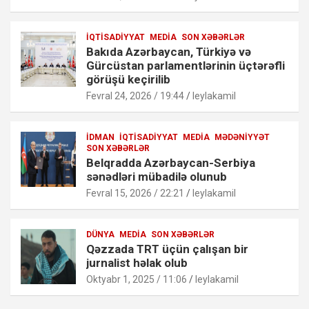
İQTISADIYYAT
MEDIA
SON XƏBƏRLƏR
Bakıda Azərbaycan, Türkiyə və
Gürcüstan parlamentlərinin üçtərəfli
görüşü keçirilib
Fevral 24, 2026 / 19:44
leylakamil
İDMAN
İQTISADIYYAT
MEDIA
MƏDƏNIYYƏT
SON XƏBƏRLƏR
Belqradda Azərbaycan-Serbiya
sənədləri mübadilə olunub
Fevral 15, 2026 / 22:21
leylakamil
DÜNYA
MEDIA
SON XƏBƏRLƏR
Qəzzada TRT üçün çalışan bir
jurnalist həlak olub
Oktyabr 1, 2025 / 11:06
leylakamil