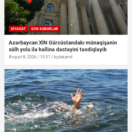
SIYASƏT
SON XƏBƏRLƏR
Azərbaycan XİN Gürcüstandakı münaqişənin
sülh yolu ilə həllinə dəstəyini təsdiqləyib
Avqust 8, 2026 / 10:51
leylakamil