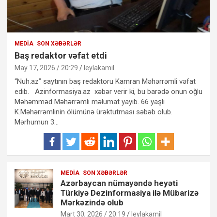
MEDIA
SON XƏBƏRLƏR
Baş redaktor vəfat etdi
May 17, 2026 / 20:29
leylakamil
“Nuh.az” saytının baş redaktoru Kamran Məhərrəmli vəfat
edib. Azinformasiya.az xəbər verir ki, bu barədə onun oğlu
Məhəmməd Məhərrəmli məlumat yayıb. 66 yaşlı
K.Məhərrəmlinin ölümünə ürəktutması səbəb olub.
Mərhumun 3…
MEDIA
SON XƏBƏRLƏR
Azərbaycan nümayəndə heyəti
Türkiyə Dezinformasiya ilə Mübarizə
Mərkəzində olub
Mart 30, 2026 / 20:19
leylakamil