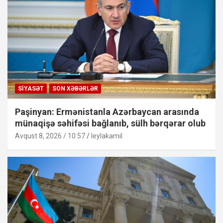
SIYASƏT
SON XƏBƏRLƏR
Paşinyan: Ermənistanla Azərbaycan arasında
münaqişə səhifəsi bağlanıb, sülh bərqərar olub
Avqust 8, 2026 / 10:57
leylakamil