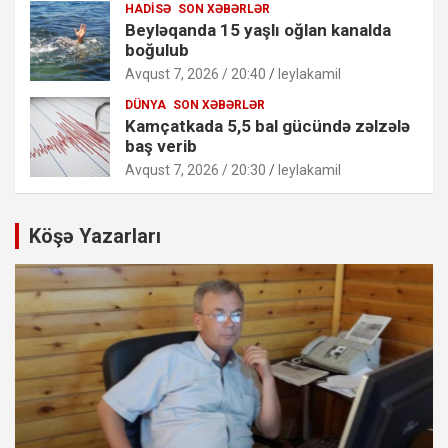
HADISƏ
SON XƏBƏRLƏR
Beyləqanda 15 yaşlı oğlan kanalda
boğulub
Avqust 7, 2026 / 20:40
leylakamil
DÜNYA
SON XƏBƏRLƏR
Kamçatkada 5,5 bal gücündə zəlzələ
baş verib
Avqust 7, 2026 / 20:30
leylakamil
Köşə Yazarları