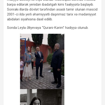
bərpa edilərək yenidən ibadətgah kimi fəaliyyətə başlayıb.
Sonrakı illərdə dövlət tərəfindən əsaslı təmir olunan məscid
2001-ci ildə yerli əhəmiyyətli daşınmaz tarix və mədəniyyət
abidələri siyahısına daxil edilib.
Sonda Leyla Əliyevaya “Qurani-Kərim” hədiyyə olunub.