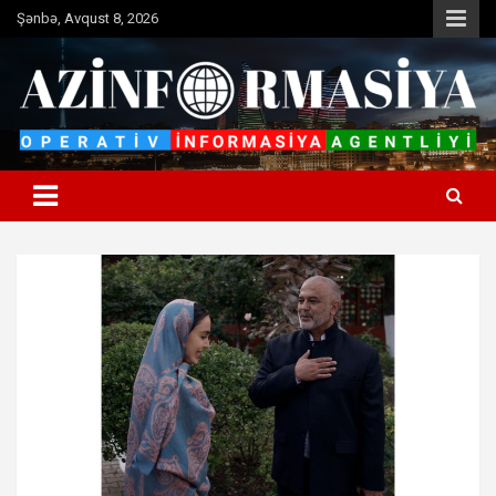
Skip
Şənbə, Avqust 8, 2026
to
content
Operativ informasiya agentliyi
Azinformasiya