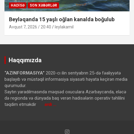
HADISƏ
SON XƏBƏRLƏR
Beyləqanda 15 yaşlı oğlan kanalda boğulub
Avqust 7, 2026 / 20:40
leylakamil
Haqqımızda
“AZINFORMASIYA”
2020-cı ilin sentyabrın 25-də fəaliyyətə
başlayıb və müstəqil informasiya siyasəti həyata keçirən media
qurumudur.
Saytın yaradılmasında məqsəd oxuculara Azərbaycanda, eləcə
də regionda və dünyada baş verən hadisələrin operativ təhlilini
təqdim etməkdir
ardı …