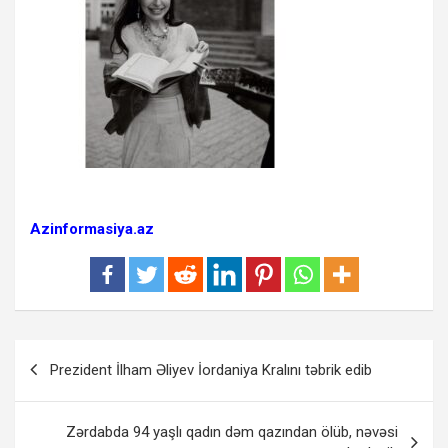
Azinformasiya.az
Yazı
Prezident İlham Əliyev İordaniya Kralını təbrik edib
naviqasiyası
Zərdabda 94 yaşlı qadın dəm qazından ölüb, nəvəsi