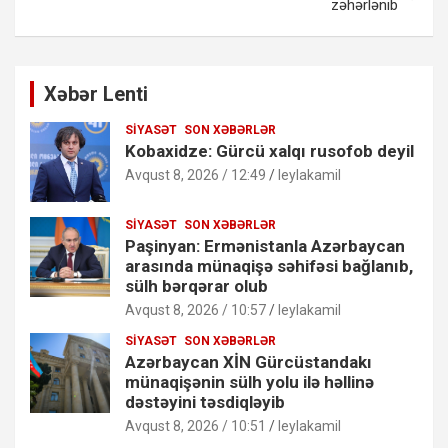
zəhərlənib
Xəbər Lenti
SIYASƏT
SON XƏBƏRLƏR
Kobaxidze: Gürcü xalqı rusofob deyil
Avqust 8, 2026 / 12:49
leylakamil
SIYASƏT
SON XƏBƏRLƏR
Paşinyan: Ermənistanla Azərbaycan
arasında münaqişə səhifəsi bağlanıb,
sülh bərqərar olub
Avqust 8, 2026 / 10:57
leylakamil
SIYASƏT
SON XƏBƏRLƏR
Azərbaycan XİN Gürcüstandakı
münaqişənin sülh yolu ilə həllinə
dəstəyini təsdiqləyib
Avqust 8, 2026 / 10:51
leylakamil