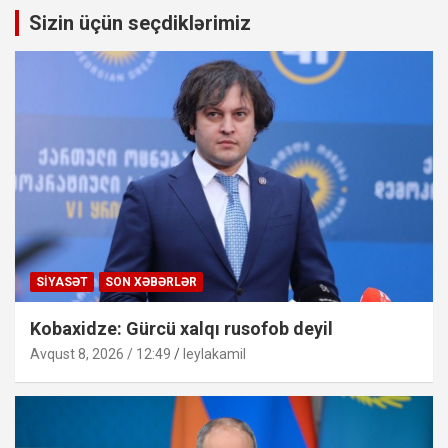
Sizin üçün seçdiklərimiz
SIYASƏT
SON XƏBƏRLƏR
Kobaxidze: Gürcü xalqı rusofob deyil
Avqust 8, 2026 / 12:49
leylakamil