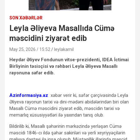
SON XƏBƏRLƏR
Leyla Əliyeva Masallıda Cümə
məscidini ziyarət edib
May 25, 2026 / 15:52
leylakamil
Heydər Əliyev Fondunun vitse-prezidenti, IDEA İctimai
Birliyinin təsisçisi və rəhbəri Leyla Əliyeva Masallı
rayonuna səfər edib.
Azinformasiya.az
xəbər verir ki, səfər çərçivəsində Leyla
Əliyeva rayonun tarixi və dini-mədəni abidələrindən biri olan
Masallı Cümə məscidini ziyarət edib, məscidin tarixi və
memarlıq xüsusiyyətləri ilə yaxından tanış olub.
Bildirilib ki, Masallı şəhərinin mərkəzində yerləşən Cümə
məscidi 1846-cı ildə şəhər sakinləri və yerli xeyriyyəçilərin
maliyyə dəstəyi ilə inşa olunub. Müstəqillik illərində məscid