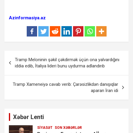
Azinformasiya.az
Yazı
Tramp Meloninin şəkil çəkdirmək üçün ona yalvardığını
naviqasiyası
iddia edib, İtaliya lideri bunu uydurma adlandırıb
Tramp Xameneiyə cavab verib: Çarəsizlikdən danışıqlar
aparan İran idi
Xəbər Lenti
SIYASƏT
SON XƏBƏRLƏR