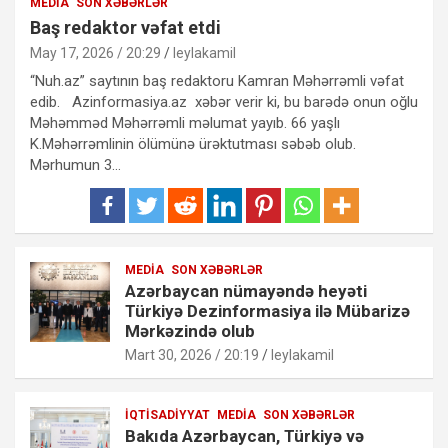
MEDIA
SON XƏBƏRLƏR
Baş redaktor vəfat etdi
May 17, 2026 / 20:29
leylakamil
“Nuh.az” saytının baş redaktoru Kamran Məhərrəmli vəfat
edib. Azinformasiya.az xəbər verir ki, bu barədə onun oğlu
Məhəmməd Məhərrəmli məlumat yayıb. 66 yaşlı
K.Məhərrəmlinin ölümünə ürəktutması səbəb olub.
Mərhumun 3…
MEDIA
SON XƏBƏRLƏR
Azərbaycan nümayəndə heyəti
Türkiyə Dezinformasiya ilə Mübarizə
Mərkəzində olub
Mart 30, 2026 / 20:19
leylakamil
İQTISADIYYAT
MEDIA
SON XƏBƏRLƏR
Bakıda Azərbaycan, Türkiyə və