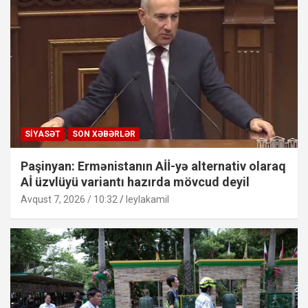
SIYASƏT
SON XƏBƏRLƏR
Paşinyan: Ermənistanın Aİİ-yə alternativ olaraq
Aİ üzvlüyü variantı hazırda mövcud deyil
Avqust 7, 2026 / 10:32
leylakamil