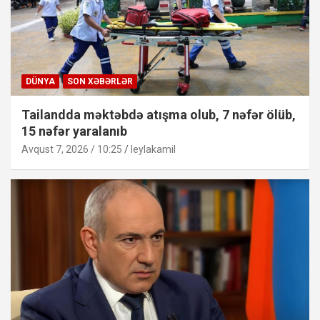
DÜNYA
SON XƏBƏRLƏR
Tailandda məktəbdə atışma olub, 7 nəfər ölüb,
15 nəfər yaralanıb
Avqust 7, 2026 / 10:25
leylakamil