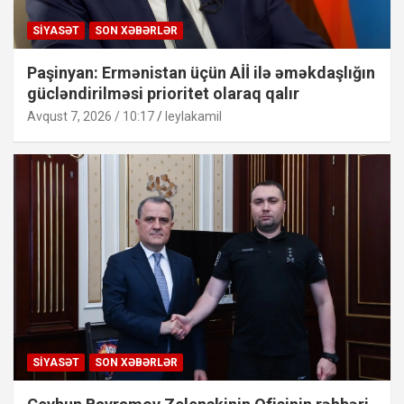
SIYASƏT
SON XƏBƏRLƏR
Paşinyan: Ermənistan üçün Aİİ ilə əməkdaşlığın
gücləndirilməsi prioritet olaraq qalır
Avqust 7, 2026 / 10:17
leylakamil
SIYASƏT
SON XƏBƏRLƏR