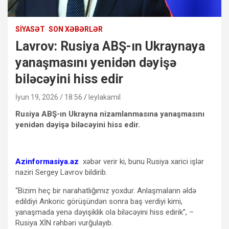
SIYASƏT
SON XƏBƏRLƏR
Lavrov: Rusiya ABŞ-ın Ukraynaya
yanaşmasını yenidən dəyişə
biləcəyini hiss edir
İyun 19, 2026 / 18:56
leylakamil
Rusiya ABŞ-ın Ukrayna nizamlanmasına yanaşmasını
yenidən dəyişə biləcəyini hiss edir.
Azinformasiya.az
xəbər verir ki, bunu Rusiya xarici işlər
naziri Sergey Lavrov bildirib.
“Bizim heç bir narahatlığımız yoxdur. Anlaşmaların əldə
edildiyi Ankoric görüşündən sonra baş verdiyi kimi,
yanaşmada yenə dəyişiklik ola biləcəyini hiss edirik”, –
Rusiya XİN rəhbəri vurğulayıb.