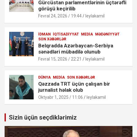
Gürcüstan parlamentlərinin üçtərəfli
görüşü keçirilib
Fevral 24, 2026 / 19:44
leylakamil
İDMAN
İQTISADIYYAT
MEDIA
MƏDƏNIYYƏT
SON XƏBƏRLƏR
Belqradda Azərbaycan-Serbiya
sənədləri mübadilə olunub
Fevral 15, 2026 / 22:21
leylakamil
DÜNYA
MEDIA
SON XƏBƏRLƏR
Qəzzada TRT üçün çalışan bir
jurnalist həlak olub
Oktyabr 1, 2025 / 11:06
leylakamil
Sizin üçün seçdiklərimiz