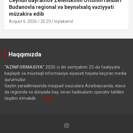
Ceyhun Bayramov Zelenskinin Ofisinin rəhbəri
Budanovla regional və beynəlxalq vəziyyəti
müzakirə edib
Avqust 6, 2026 / 20:29
leylakamil
Haqqımızda
“AZINFORMASIYA”
2020-cı ilin sentyabrın 25-də fəaliyyətə
başlayıb və müstəqil informasiya siyasəti həyata keçirən media
qurumudur.
Saytın yaradılmasında məqsəd oxuculara Azərbaycanda, eləcə
də regionda və dünyada baş verən hadisələrin operativ təhlilini
təqdim etməkdir
ardı …