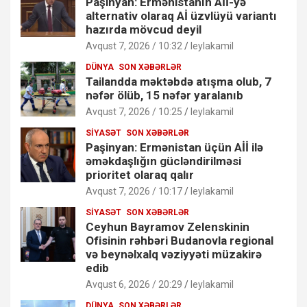
Paşinyan: Ermənistanın Aİİ-yə
alternativ olaraq Aİ üzvlüyü variantı
hazırda mövcud deyil
Avqust 7, 2026 / 10:32
leylakamil
DÜNYA
SON XƏBƏRLƏR
Tailandda məktəbdə atışma olub, 7
nəfər ölüb, 15 nəfər yaralanıb
Avqust 7, 2026 / 10:25
leylakamil
SIYASƏT
SON XƏBƏRLƏR
Paşinyan: Ermənistan üçün Aİİ ilə
əməkdaşlığın gücləndirilməsi
prioritet olaraq qalır
Avqust 7, 2026 / 10:17
leylakamil
SIYASƏT
SON XƏBƏRLƏR
Ceyhun Bayramov Zelenskinin
Ofisinin rəhbəri Budanovla regional
və beynəlxalq vəziyyəti müzakirə
edib
Avqust 6, 2026 / 20:29
leylakamil
DÜNYA
SON XƏBƏRLƏR