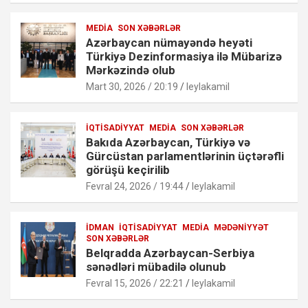
MEDIA
SON XƏBƏRLƏR
Azərbaycan nümayəndə heyəti
Türkiyə Dezinformasiya ilə Mübarizə
Mərkəzində olub
Mart 30, 2026 / 20:19
leylakamil
İQTISADIYYAT
MEDIA
SON XƏBƏRLƏR
Bakıda Azərbaycan, Türkiyə və
Gürcüstan parlamentlərinin üçtərəfli
görüşü keçirilib
Fevral 24, 2026 / 19:44
leylakamil
İDMAN
İQTISADIYYAT
MEDIA
MƏDƏNIYYƏT
SON XƏBƏRLƏR
Belqradda Azərbaycan-Serbiya
sənədləri mübadilə olunub
Fevral 15, 2026 / 22:21
leylakamil