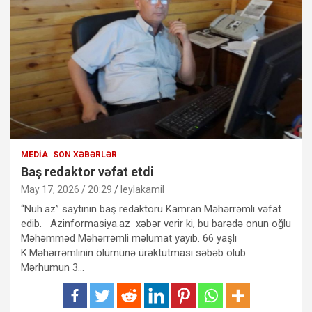
MEDIA
SON XƏBƏRLƏR
Baş redaktor vəfat etdi
May 17, 2026 / 20:29
leylakamil
“Nuh.az” saytının baş redaktoru Kamran Məhərrəmli vəfat
edib. Azinformasiya.az xəbər verir ki, bu barədə onun oğlu
Məhəmməd Məhərrəmli məlumat yayıb. 66 yaşlı
K.Məhərrəmlinin ölümünə ürəktutması səbəb olub.
Mərhumun 3…