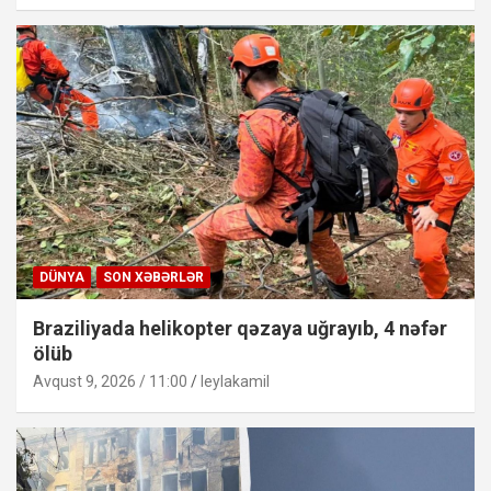
DÜNYA
SON XƏBƏRLƏR
Braziliyada helikopter qəzaya uğrayıb, 4 nəfər
ölüb
Avqust 9, 2026 / 11:00
leylakamil