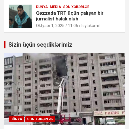
DÜNYA
MEDIA
SON XƏBƏRLƏR
Qəzzada TRT üçün çalışan bir
jurnalist həlak olub
Oktyabr 1, 2025 / 11:06
leylakamil
Sizin üçün seçdiklərimiz
DÜNYA
SON XƏBƏRLƏR