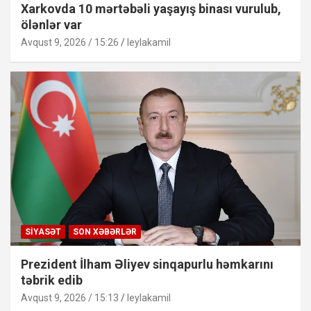
Xarkovda 10 mərtəbəli yaşayış binası vurulub,
ölənlər var
Avqust 9, 2026 / 15:26
leylakamil
SIYASƏT
SON XƏBƏRLƏR
Prezident İlham Əliyev sinqapurlu həmkarını
təbrik edib
Avqust 9, 2026 / 15:13
leylakamil