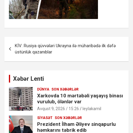
Yazı
KİV: Rusiya qüvvələri Ukrayna ilə müharibədə ilk dəfə
naviqasiyası
üstünlük qazanıblar
Xəbər Lenti
DÜNYA
SON XƏBƏRLƏR
Xarkovda 10 mərtəbəli yaşayış binası
vurulub, ölənlər var
Avqust 9, 2026 / 15:26
leylakamil
SIYASƏT
SON XƏBƏRLƏR
Prezident İlham Əliyev sinqapurlu
həmkarını təbrik edib