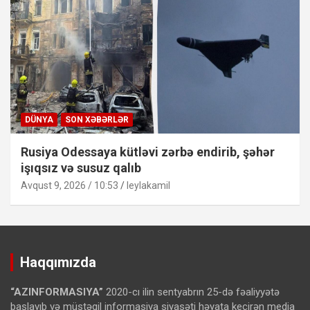
DÜNYA
SON XƏBƏRLƏR
Rusiya Odessaya kütləvi zərbə endirib, şəhər
işıqsız və susuz qalıb
Avqust 9, 2026 / 10:53
leylakamil
Haqqımızda
“AZINFORMASIYA”
2020-cı ilin sentyabrın 25-də fəaliyyətə
başlayıb və müstəqil informasiya siyasəti həyata keçirən media