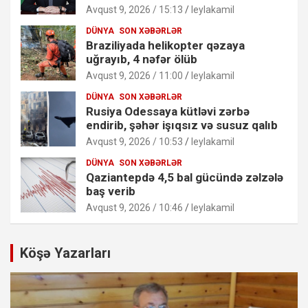
Avqust 9, 2026 / 15:13
leylakamil
DÜNYA
SON XƏBƏRLƏR
Braziliyada helikopter qəzaya
uğrayıb, 4 nəfər ölüb
Avqust 9, 2026 / 11:00
leylakamil
DÜNYA
SON XƏBƏRLƏR
Rusiya Odessaya kütləvi zərbə
endirib, şəhər işıqsız və susuz qalıb
Avqust 9, 2026 / 10:53
leylakamil
DÜNYA
SON XƏBƏRLƏR
Qaziantepdə 4,5 bal gücündə zəlzələ
baş verib
Avqust 9, 2026 / 10:46
leylakamil
Köşə Yazarları