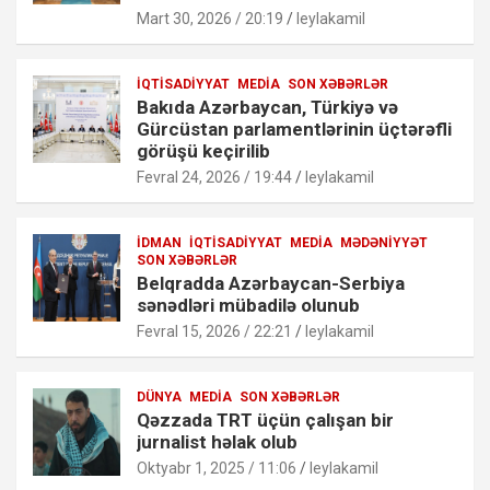
Mart 30, 2026 / 20:19
leylakamil
İQTISADIYYAT
MEDIA
SON XƏBƏRLƏR
Bakıda Azərbaycan, Türkiyə və
Gürcüstan parlamentlərinin üçtərəfli
görüşü keçirilib
Fevral 24, 2026 / 19:44
leylakamil
İDMAN
İQTISADIYYAT
MEDIA
MƏDƏNIYYƏT
SON XƏBƏRLƏR
Belqradda Azərbaycan-Serbiya
sənədləri mübadilə olunub
Fevral 15, 2026 / 22:21
leylakamil
DÜNYA
MEDIA
SON XƏBƏRLƏR
Qəzzada TRT üçün çalışan bir
jurnalist həlak olub
Oktyabr 1, 2025 / 11:06
leylakamil