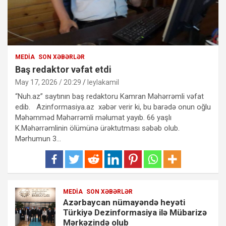
MEDIA
SON XƏBƏRLƏR
Baş redaktor vəfat etdi
May 17, 2026 / 20:29
leylakamil
“Nuh.az” saytının baş redaktoru Kamran Məhərrəmli vəfat
edib. Azinformasiya.az xəbər verir ki, bu barədə onun oğlu
Məhəmməd Məhərrəmli məlumat yayıb. 66 yaşlı
K.Məhərrəmlinin ölümünə ürəktutması səbəb olub.
Mərhumun 3…
MEDIA
SON XƏBƏRLƏR
Azərbaycan nümayəndə heyəti
Türkiyə Dezinformasiya ilə Mübarizə
Mərkəzində olub