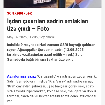
SON XƏBƏRLƏR
İşdən çıxarılan sədrin əmlakları
üzə çıxdı – Foto
May 14, 2025 / 17:05
leylakamil
İmişlidə 9 may tədbirləri zamanı SSRİ bayrağı qaldıran
rayon Ağsaqqallar Şurasının sədri (13.05.2025
tarixində vəzifəsindən azad edilib – red.) Saleh
Səmədovla bağlı bir sıra faktlar üzə çıxıb.
Azinformasiya.az
“Qafqazinfo”-ya istinadən xəbər verir ki,
Saleh Səmədovun İmişlidə “Kral Saray” adlı şadlıq sarayı,
“Kral” çay evləri şəbəkəsi, uşaq baxçası, çörək sexi, spirt-
şirə zavodu, hipermarketi, kolbasa sexi, mal-qara və donuz
ferması, eləcə də 20 hektar ərazini əhatə edən istilikxanası
var.