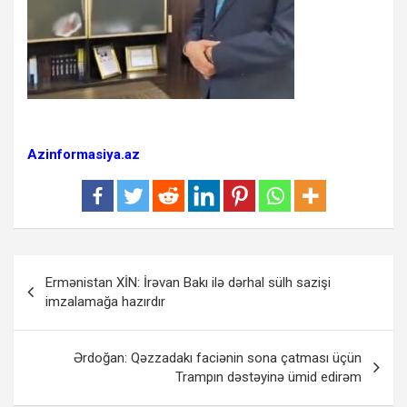
Azinformasiya.az
Yazı
Ermənistan XİN: İrəvan Bakı ilə dərhal sülh sazişi
naviqasiyası
imzalamağa hazırdır
Ərdoğan: Qəzzadakı faciənin sona çatması üçün
Trampın dəstəyinə ümid edirəm