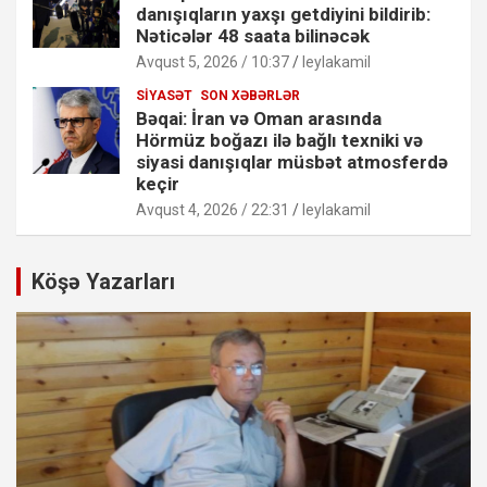
danışıqların yaxşı getdiyini bildirib:
Nəticələr 48 saata bilinəcək
Avqust 5, 2026 / 10:37
leylakamil
SIYASƏT
SON XƏBƏRLƏR
Bəqai: İran və Oman arasında
Hörmüz boğazı ilə bağlı texniki və
siyasi danışıqlar müsbət atmosferdə
keçir
Avqust 4, 2026 / 22:31
leylakamil
Köşə Yazarları