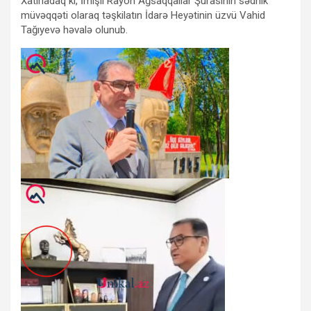
Xatırladaq ki, İmişli Rayon Ağsaqqallar Şurasının sədrlik
müvəqqəti olaraq təşkilatın İdarə Heyətinin üzvü Vahid
Tağıyevə həvalə olunub.