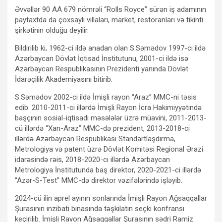
Əvvəllər 90 AA 679 nömrəli “Rolls Royce” sürən iş adamının
paytaxtda da çoxsaylı villaları, market, restoranları və tikinti
şirkətinin olduğu deyilir.
Bildirilib ki, 1962-ci ildə anadan olan S.Səmədov 1997-ci ildə
Azərbaycan Dövlət İqtisad İnstitutunu, 2001-ci ildə isə
Azərbaycan Respublikasının Prezidenti yanında Dövlət
İdarəçilik Akademiyasını bitirib.
S.Səmədov 2002-ci ildə İmişli rayon “Araz” MMC-ni təsis
edib. 2010-2011-ci illərdə İmişli Rayon İcra Hakimiyyətində
başçının sosial-iqtisadi məsələlər üzrə müavini, 2011-2013-
cü illərdə “Xan-Araz” MMC-də prezident, 2013-2018-ci
illərdə Azərbaycan Respublikası Standartlaşdırma,
Metrologiya və patent üzrə Dövlət Komitəsi Regional Ərazi
idarəsində rəis, 2018-2020-ci illərdə Azərbaycan
Metrologiya İnstitutunda baş direktor, 2020-2021-ci illərdə
“Azər-S-Test” MMC-də direktor vəzifələrində işləyib.
2024-cü ilin aprel ayının sonlarında İmişli Rayon Ağsaqqallar
Şurasının inzibati binasında təşkilatın seçki konfransı
keçirilib. İmişli Rayon Ağsaqqallar Şurasının sədri Ramiz