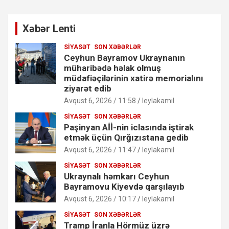
Xəbər Lenti
SIYASƏT
SON XƏBƏRLƏR
Ceyhun Bayramov Ukraynanın
müharibədə həlak olmuş
müdafiəçilərinin xatirə memorialını
ziyarət edib
Avqust 6, 2026 / 11:58
leylakamil
SIYASƏT
SON XƏBƏRLƏR
Paşinyan Aİİ-nin iclasında iştirak
etmək üçün Qırğızıstana gedib
Avqust 6, 2026 / 11:47
leylakamil
SIYASƏT
SON XƏBƏRLƏR
Ukraynalı həmkarı Ceyhun
Bayramovu Kiyevdə qarşılayıb
Avqust 6, 2026 / 10:17
leylakamil
SIYASƏT
SON XƏBƏRLƏR
Tramp İranla Hörmüz üzrə