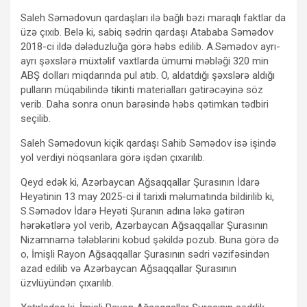
Saleh Səmədovun qardaşları ilə bağlı bəzi maraqlı faktlar da
üzə çıxıb. Belə ki, sabiq sədrin qardaşı Atababa Səmədov
2018-ci ildə dələduzluğa görə həbs edilib. A.Səmədov ayrı-
ayrı şəxslərə müxtəlif vaxtlarda ümumi məbləği 320 min
ABŞ dolları miqdarında pul atıb. O, aldatdığı şəxslərə aldığı
pulların müqabilində tikinti materialları gətirəcəyinə söz
verib. Daha sonra onun barəsində həbs qətimkan tədbiri
seçilib.
Saleh Səmədovun kiçik qardaşı Sahib Səmədov isə işində
yol verdiyi nöqsanlara görə işdən çıxarılıb.
Qeyd edək ki, Azərbaycan Ağsaqqallar Şurasının İdarə
Heyətinin 13 may 2025-ci il tarixli məlumatında bildirilib ki,
S.Səmədov İdarə Heyəti Şuranın adına ləkə gətirən
hərəkətlərə yol verib, Azərbaycan Ağsaqqallar Şurasının
Nizamnamə tələblərini kobud şəkildə pozub. Buna görə də
o, İmişli Rayon Ağsaqqallar Şurasının sədri vəzifəsindən
azad edilib və Azərbaycan Ağsaqqallar Şurasının
üzvlüyündən çıxarılıb.