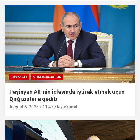
SIYASƏT
SON XƏBƏRLƏR
Paşinyan Aİİ-nin iclasında iştirak etmək üçün
Qırğızıstana gedib
Avqust 6, 2026 / 11:47
leylakamil