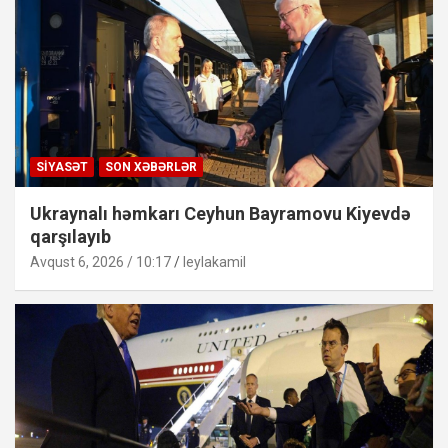
SIYASƏT
SON XƏBƏRLƏR
Ukraynalı həmkarı Ceyhun Bayramovu Kiyevdə
qarşılayıb
Avqust 6, 2026 / 10:17
leylakamil