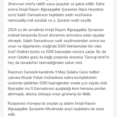
Əmirovun istefa təklifi səsə qoyulub və qəbul edilib. Daha
sonra İmişli Rayon Ağsaqqallar Şurasının İdarə Heyətinin
üzvü Saleh Səmədovun təşkilatın sədri vəzifəsinə
namizədliyi irəli sürülüb və o, Şuranın sədri seçilib.
2024-cü ilin əvvəlində İmişli Rayon Ağsaqqallar Şurasının
inzibati binasında Sovet dönəmini simvolizə edən əşyalar
olmayıb. Saleh Səmədovun sədr seçilməsindən sonra isə
onun və digərlərinin otağında SSRİ liderlərindən biri olan
İosif Stalinin büstü və SSRİ bayraqları nəzərə çarpır. Bu da
onun Qələbə günü ilə bağlı çıxışında sinəsinə “Georgi lenti”ni
heç də təsadüfən taxmadığından xəbər verir.
Rayonun Sarıxanlı kəndində 9 May Qələbə Günü tədbiri
zamanı Böyük Vətən müharibəsi xatirə kompleksinin
üzərində qaldırılan SSRİ bayrağından orada çox sayda olub.
Bayraqlar isə S.Səmədovun açıqladığı kimi hansısa yerdən
alınmayıb, əksinə, birbaşa onun göstərişi ilə tikilib.
Ruspərəst mövqeyi ilə seçilən iş adamı İmişli Rayon
Ağsaqqallar Şurasının Moskvada ərazi təşkilatını da təsis
edib.