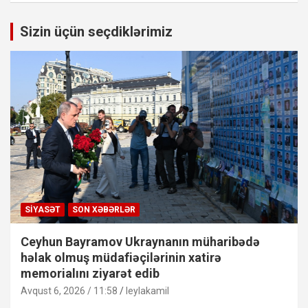
Sizin üçün seçdiklərimiz
SIYASƏT
SON XƏBƏRLƏR
Ceyhun Bayramov Ukraynanın müharibədə
həlak olmuş müdafiəçilərinin xatirə
memorialını ziyarət edib
Avqust 6, 2026 / 11:58
leylakamil