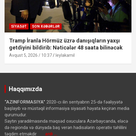
SIYASƏT
SON XƏBƏRLƏR
Tramp İranla Hörmüz üzrə danışıqların yaxşı
getdiyini bildirib: Nəticələr 48 saata bilinəcək
Avqust 5, 2026 / 10:37
leylakamil
Haqqımızda
“AZINFORMASIYA”
2020-cı ilin sentyabrın 25-də fəaliyyətə
başlayıb və müstəqil informasiya siyasəti həyata keçirən media
qurumudur.
Saytın yaradılmasında məqsəd oxuculara Azərbaycanda, eləcə
də regionda və dünyada baş verən hadisələrin operativ təhlilini
təqdim etməkdir
ardı …