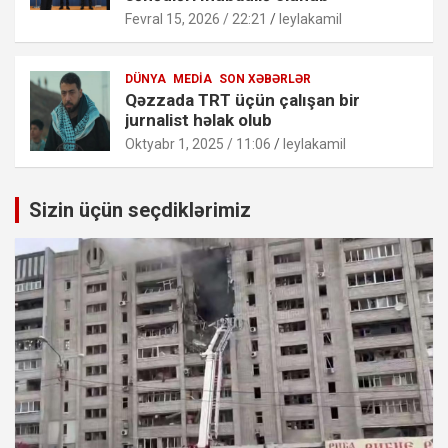
Fevral 15, 2026 / 22:21
leylakamil
DÜNYA
MEDIA
SON XƏBƏRLƏR
Qəzzada TRT üçün çalışan bir
jurnalist həlak olub
Oktyabr 1, 2025 / 11:06
leylakamil
Sizin üçün seçdiklərimiz