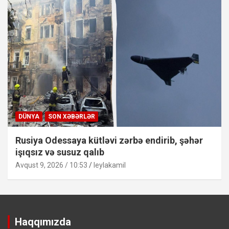
DÜNYA
SON XƏBƏRLƏR
Rusiya Odessaya kütləvi zərbə endirib, şəhər
işıqsız və susuz qalıb
Avqust 9, 2026 / 10:53
leylakamil
Haqqımızda