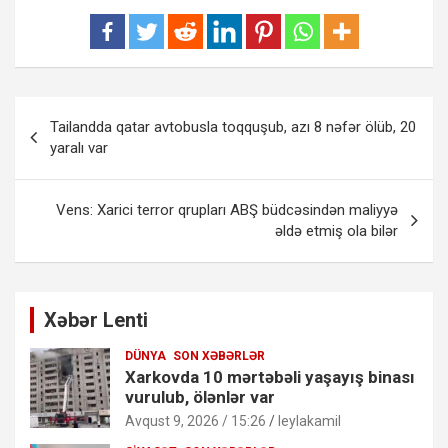
Yazı
Tailandda qatar avtobusla toqquşub, azı 8 nəfər ölüb, 20
naviqasiyası
yaralı var
Vens: Xarici terror qrupları ABŞ büdcəsindən maliyyə
əldə etmiş ola bilər
Xəbər Lenti
DÜNYA
SON XƏBƏRLƏR
Xarkovda 10 mərtəbəli yaşayış binası
vurulub, ölənlər var
Avqust 9, 2026 / 15:26
leylakamil