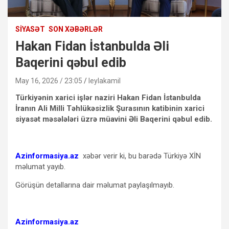
SIYASƏT
SON XƏBƏRLƏR
Hakan Fidan İstanbulda Əli
Baqerini qəbul edib
May 16, 2026 / 23:05
leylakamil
Türkiyənin xarici işlər naziri Hakan Fidan İstanbulda
İranın Ali Milli Təhlükəsizlik Şurasının katibinin xarici
siyasət məsələləri üzrə müavini Əli Baqerini qəbul edib.
Azinformasiya.az
xəbər verir ki, bu barədə Türkiyə XİN
məlumat yayıb.
Görüşün detallarına dair məlumat paylaşılmayıb.
Azinformasiya.az