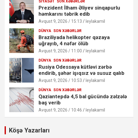
SIYASƏT
SON XƏBƏRLƏR
Prezident İlham Əliyev sinqapurlu
həmkarını təbrik edib
Avqust 9, 2026 / 15:13
leylakamil
DÜNYA
SON XƏBƏRLƏR
Braziliyada helikopter qəzaya
uğrayıb, 4 nəfər ölüb
Avqust 9, 2026 / 11:00
leylakamil
DÜNYA
SON XƏBƏRLƏR
Rusiya Odessaya kütləvi zərbə
endirib, şəhər işıqsız və susuz qalıb
Avqust 9, 2026 / 10:53
leylakamil
DÜNYA
SON XƏBƏRLƏR
Qaziantepdə 4,5 bal gücündə zəlzələ
baş verib
Avqust 9, 2026 / 10:46
leylakamil
Köşə Yazarları