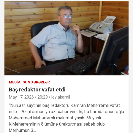
MEDIA
SON XƏBƏRLƏR
Baş redaktor vəfat etdi
May 17, 2026 / 20:29
leylakamil
“Nuh.az” saytının baş redaktoru Kamran Məhərrəmli vəfat
edib. Azinformasiya.az xəbər verir ki, bu barədə onun oğlu
Məhəmməd Məhərrəmli məlumat yayıb. 66 yaşlı
K.Məhərrəmlinin ölümünə ürəktutması səbəb olub.
Mərhumun 3…