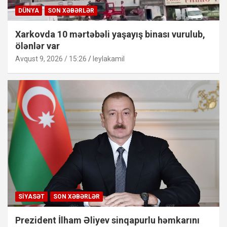
DÜNYA
SON XƏBƏRLƏR
Xarkovda 10 mərtəbəli yaşayış binası vurulub,
ölənlər var
Avqust 9, 2026 / 15:26
leylakamil
SIYASƏT
SON XƏBƏRLƏR
Prezident İlham Əliyev sinqapurlu həmkarını