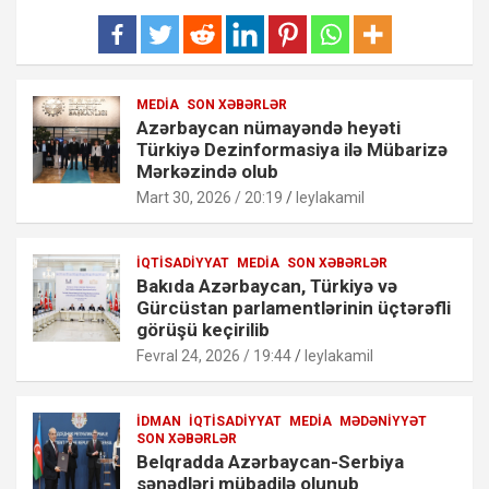
MEDIA
SON XƏBƏRLƏR
Azərbaycan nümayəndə heyəti
Türkiyə Dezinformasiya ilə Mübarizə
Mərkəzində olub
Mart 30, 2026 / 20:19
leylakamil
İQTISADIYYAT
MEDIA
SON XƏBƏRLƏR
Bakıda Azərbaycan, Türkiyə və
Gürcüstan parlamentlərinin üçtərəfli
görüşü keçirilib
Fevral 24, 2026 / 19:44
leylakamil
İDMAN
İQTISADIYYAT
MEDIA
MƏDƏNIYYƏT
SON XƏBƏRLƏR
Belqradda Azərbaycan-Serbiya
sənədləri mübadilə olunub