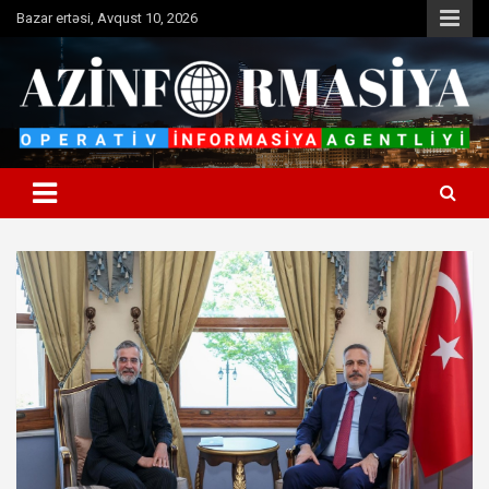
Skip
Bazar ertəsi, Avqust 10, 2026
to
content
Operativ informasiya agentliyi
Azinformasiya