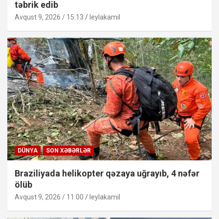
təbrik edib
Avqust 9, 2026 / 15:13
leylakamil
DÜNYA
SON XƏBƏRLƏR
Braziliyada helikopter qəzaya uğrayıb, 4 nəfər
ölüb
Avqust 9, 2026 / 11:00
leylakamil