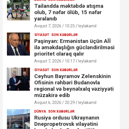
Tailandda məktəbdə atışma
olub, 7 nəfər ölüb, 15 nəfər
yaralanıb
Avqust 7, 2026 / 10:25
leylakamil
SIYASƏT
SON XƏBƏRLƏR
Paşinyan: Ermənistan üçün Aİİ
ilə əməkdaşlığın gücləndirilməsi
prioritet olaraq qalır
Avqust 7, 2026 / 10:17
leylakamil
SIYASƏT
SON XƏBƏRLƏR
Ceyhun Bayramov Zelenskinin
Ofisinin rəhbəri Budanovla
regional və beynəlxalq vəziyyəti
müzakirə edib
Avqust 6, 2026 / 20:29
leylakamil
DÜNYA
SON XƏBƏRLƏR
Rusiya ordusu Ukraynanın
Dnepropetrovsk vilayətini