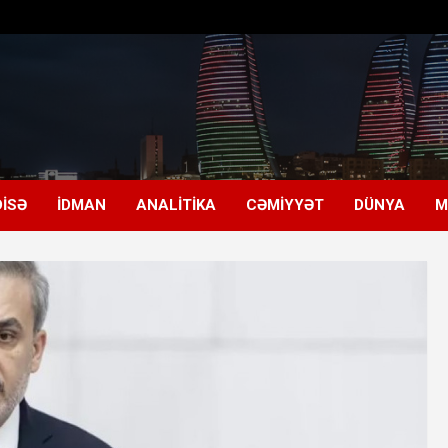
ISƏ
İDMAN
ANALITIKA
CƏMIYYƏT
DÜNYA
M