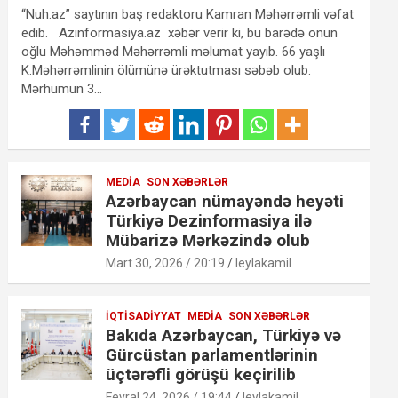
“Nuh.az” saytının baş redaktoru Kamran Məhərrəmli vəfat
edib. Azinformasiya.az xəbər verir ki, bu barədə onun
oğlu Məhəmməd Məhərrəmli məlumat yayıb. 66 yaşlı
K.Məhərrəmlinin ölümünə ürəktutması səbəb olub.
Mərhumun 3…
MEDIA
SON XƏBƏRLƏR
Azərbaycan nümayəndə heyəti
Türkiyə Dezinformasiya ilə
Mübarizə Mərkəzində olub
Mart 30, 2026 / 20:19
leylakamil
İQTISADIYYAT
MEDIA
SON XƏBƏRLƏR
Bakıda Azərbaycan, Türkiyə və
Gürcüstan parlamentlərinin
üçtərəfli görüşü keçirilib
Fevral 24, 2026 / 19:44
leylakamil