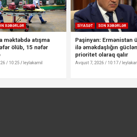
ON XƏBƏRLƏR
SIYASƏT
SON XƏBƏRLƏR
a məktəbdə atışma
Paşinyan: Ermənistan ü
əfər ölüb, 15 nəfər
ilə əməkdaşlığın güclən
b
prioritet olaraq qalır
26 / 10:25
leylakamil
Avqust 7, 2026 / 10:17
leylaka