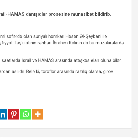
srail-HAMAS danışıqlar prosesinə münasibət bildirib.
mi səfərdə olan suriyalı həmkarı Həsən Əl-Şeybani ilə
iyyat Təşkilatının rəhbəri İbrahim Kalının da bu müzakirələrdə
 saatlarda İsrail və HAMAS arasında atəşkəs elan oluna bilər.
dan asılıdır. Belə ki, tərəflər arasında razılıq olarsa, girov