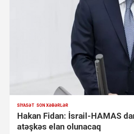
SIYASƏT
SON XƏBƏRLƏR
Hakan Fidan: İsrail-HAMAS dan
atəşkəs elan olunacaq