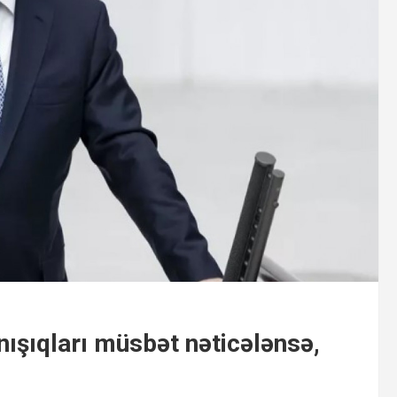
ışıqları müsbət nəticələnsə,