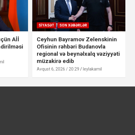
SIYASƏT
SON XƏBƏRLƏR
çün Aİİ
Ceyhun Bayramov Zelenskinin
dirilməsi
Ofisinin rəhbəri Budanovla
regional və beynəlxalq vəziyyəti
müzakirə edib
mil
Avqust 6, 2026 / 20:29
leylakamil