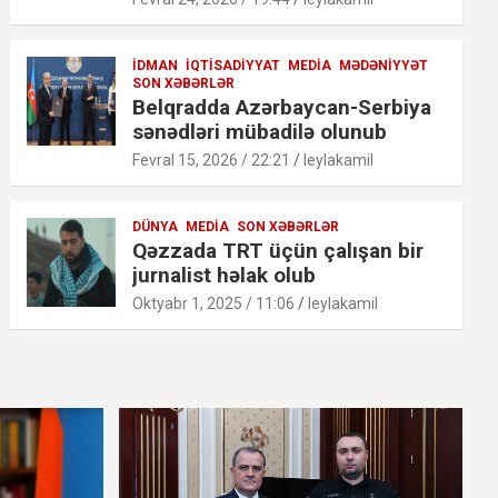
İDMAN
İQTISADIYYAT
MEDIA
MƏDƏNIYYƏT
SON XƏBƏRLƏR
Belqradda Azərbaycan-Serbiya
sənədləri mübadilə olunub
Fevral 15, 2026 / 22:21
leylakamil
DÜNYA
MEDIA
SON XƏBƏRLƏR
Qəzzada TRT üçün çalışan bir
jurnalist həlak olub
Oktyabr 1, 2025 / 11:06
leylakamil