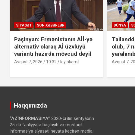
SIYASƏT
SON XƏBƏRLƏR
DÜNYA
S
Paşinyan: Ermənistanın Aİİ-yə
Tailandd
alternativ olaraq Aİ üzvlüyü
olub, 7 n
variantı hazırda mövcud deyil
yaralanı
Avqust 7, 2026 / 10:32
leylakamil
Avqust 7, 20
Haqqımızda
“AZINFORMASIYA”
2020-cı ilin sentyabrın
25-də fəaliyyətə başlayıb və müstəqil
informasiya siyasəti həyata keçirən media