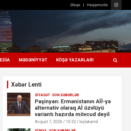
Əlaqə
Haqqımızda
EDIA
MƏDƏNIYYƏT
KÖŞƏ YAZARLARI
Xəbər Lenti
SIYASƏT
SON XƏBƏRLƏR
Paşinyan: Ermənistanın Aİİ-yə
alternativ olaraq Aİ üzvlüyü
variantı hazırda mövcud deyil
Avqust 7, 2026 / 10:32
leylakamil
DÜNYA
SON XƏBƏRLƏR