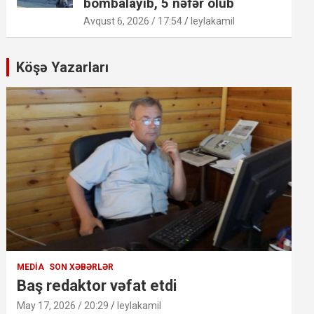
bombalayıb, 5 nəfər ölüb
Avqust 6, 2026 / 17:54
leylakamil
Köşə Yazarları
MEDIA
SON XƏBƏRLƏR
Baş redaktor vəfat etdi
May 17, 2026 / 20:29
leylakamil