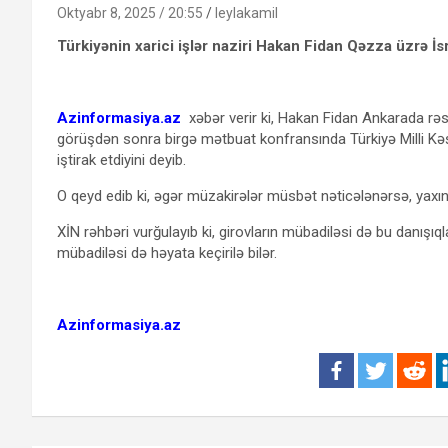
Oktyabr 8, 2025 / 20:55
leylakamil
Türkiyənin xarici işlər naziri Hakan Fidan Qəzza üzrə İ
Azinformasiya.az
xəbər verir ki, Hakan Fidan Ankarada rəs
görüşdən sonra birgə mətbuat konfransında Türkiyə Milli Kəşf
iştirak etdiyini deyib.
O qeyd edib ki, əgər müzakirələr müsbət nəticələnərsə, yaxın
XİN rəhbəri vurğulayıb ki, girovların mübadiləsi də bu danışıqlar
mübadiləsi də həyata keçirilə bilər.
Azinformasiya.az