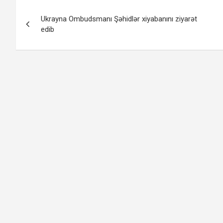
Yazı
Ukrayna Ombudsmanı Şəhidlər xiyabanını ziyarət
naviqasiyası
edib