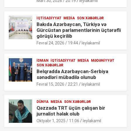
Mart 30, 2026 / 20:19
leylakamil
İQTISADIYYAT
MEDIA
SON XƏBƏRLƏR
Bakıda Azərbaycan, Türkiyə və
Gürcüstan parlamentlərinin üçtərəfli
görüşü keçirilib
Fevral 24, 2026 / 19:44
leylakamil
İDMAN
İQTISADIYYAT
MEDIA
MƏDƏNIYYƏT
SON XƏBƏRLƏR
Belqradda Azərbaycan-Serbiya
sənədləri mübadilə olunub
Fevral 15, 2026 / 22:21
leylakamil
DÜNYA
MEDIA
SON XƏBƏRLƏR
Qəzzada TRT üçün çalışan bir
jurnalist həlak olub
Oktyabr 1, 2025 / 11:06
leylakamil