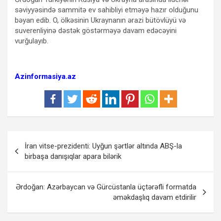
səviyyəsində sammitə ev sahibliyi etməyə hazır olduğunu
bəyan edib. O, ölkəsinin Ukraynanın ərazi bütövlüyü və
suverenliyinə dəstək göstərməyə davam edəcəyini
vurğulayıb.
Azinformasiya.az
Yazı
İran vitse-prezidenti: Uyğun şərtlər altında ABŞ-la
naviqasiyası
birbaşa danışıqlar apara bilərik
Ərdoğan: Azərbaycan və Gürcüstanla üçtərəfli formatda
əməkdaşlıq davam etdirilir