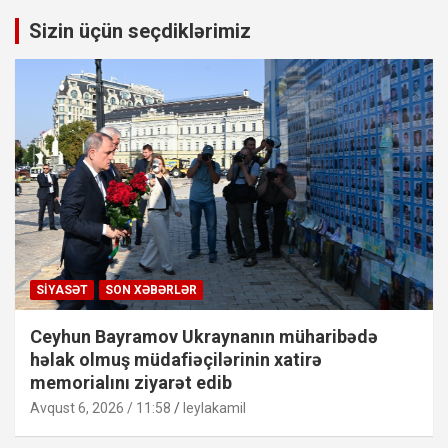
Sizin üçün seçdiklərimiz
SIYASƏT
SON XƏBƏRLƏR
Ceyhun Bayramov Ukraynanın müharibədə
həlak olmuş müdafiəçilərinin xatirə
memorialını ziyarət edib
Avqust 6, 2026 / 11:58
leylakamil