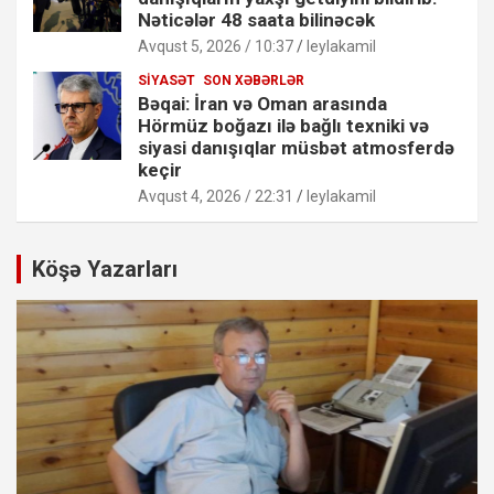
Nəticələr 48 saata bilinəcək
Avqust 5, 2026 / 10:37
leylakamil
SIYASƏT
SON XƏBƏRLƏR
Bəqai: İran və Oman arasında
Hörmüz boğazı ilə bağlı texniki və
siyasi danışıqlar müsbət atmosferdə
keçir
Avqust 4, 2026 / 22:31
leylakamil
Köşə Yazarları