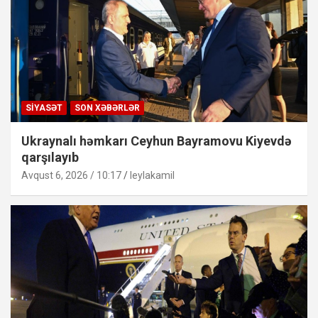
SIYASƏT
SON XƏBƏRLƏR
Ukraynalı həmkarı Ceyhun Bayramovu Kiyevdə
qarşılayıb
Avqust 6, 2026 / 10:17
leylakamil