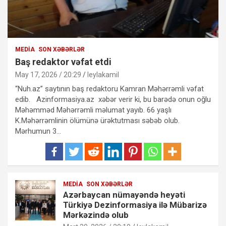
MEDIA
SON XƏBƏRLƏR
Baş redaktor vəfat etdi
May 17, 2026 / 20:29
leylakamil
“Nuh.az” saytının baş redaktoru Kamran Məhərrəmli vəfat
edib. Azinformasiya.az xəbər verir ki, bu barədə onun oğlu
Məhəmməd Məhərrəmli məlumat yayıb. 66 yaşlı
K.Məhərrəmlinin ölümünə ürəktutması səbəb olub.
Mərhumun 3…
MEDIA
SON XƏBƏRLƏR
Azərbaycan nümayəndə heyəti
Türkiyə Dezinformasiya ilə Mübarizə
Mərkəzində olub