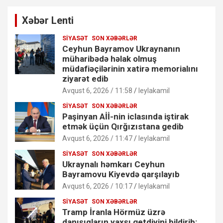
Xəbər Lenti
SIYASƏT
SON XƏBƏRLƏR
Ceyhun Bayramov Ukraynanın
müharibədə həlak olmuş
müdafiəçilərinin xatirə memorialını
ziyarət edib
Avqust 6, 2026 / 11:58
leylakamil
SIYASƏT
SON XƏBƏRLƏR
Paşinyan Aİİ-nin iclasında iştirak
etmək üçün Qırğızıstana gedib
Avqust 6, 2026 / 11:47
leylakamil
SIYASƏT
SON XƏBƏRLƏR
Ukraynalı həmkarı Ceyhun
Bayramovu Kiyevdə qarşılayıb
Avqust 6, 2026 / 10:17
leylakamil
SIYASƏT
SON XƏBƏRLƏR
Tramp İranla Hörmüz üzrə
danışıqların yaxşı getdiyini bildirib: