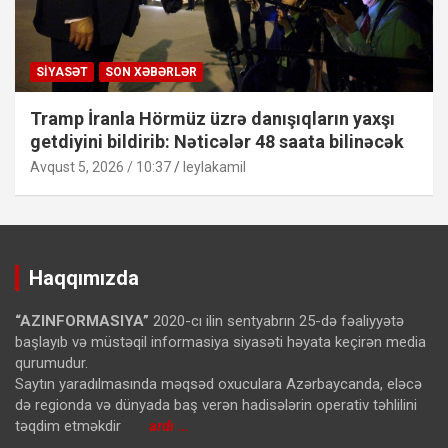
SIYASƏT
SON XƏBƏRLƏR
Tramp İranla Hörmüz üzrə danışıqların yaxşı
getdiyini bildirib: Nəticələr 48 saata bilinəcək
Avqust 5, 2026 / 10:37
leylakamil
Haqqımızda
“AZINFORMASIYA”
2020-cı ilin sentyabrın 25-də fəaliyyətə
başlayıb və müstəqil informasiya siyasəti həyata keçirən media
qurumudur.
Saytın yaradılmasında məqsəd oxuculara Azərbaycanda, eləcə
də regionda və dünyada baş verən hadisələrin operativ təhlilini
təqdim etməkdir
ardı …