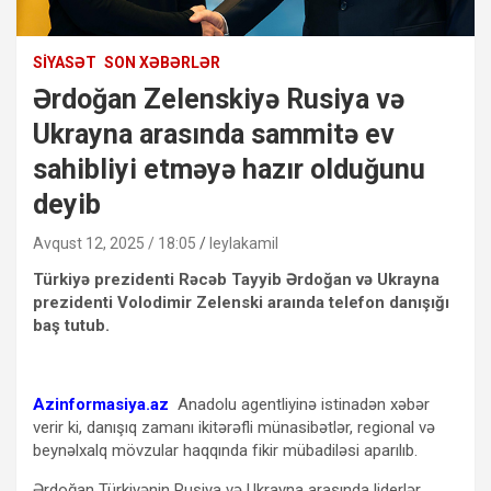
SIYASƏT
SON XƏBƏRLƏR
Ərdoğan Zelenskiyə Rusiya və
Ukrayna arasında sammitə ev
sahibliyi etməyə hazır olduğunu
deyib
Avqust 12, 2025 / 18:05
leylakamil
Türkiyə prezidenti Rəcəb Tayyib Ərdoğan və Ukrayna
prezidenti Volodimir Zelenski araında telefon danışığı
baş tutub.
Azinformasiya.az
Anadolu agentliyinə istinadən xəbər
verir ki, danışıq zamanı ikitərəfli münasibətlər, regional və
beynəlxalq mövzular haqqında fikir mübadiləsi aparılıb.
Ərdoğan Türkiyənin Rusiya və Ukrayna arasında liderlər