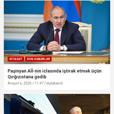
SIYASƏT
SON XƏBƏRLƏR
Paşinyan Aİİ-nin iclasında iştirak etmək üçün
Qırğızıstana gedib
Avqust 6, 2026 / 11:47
leylakamil