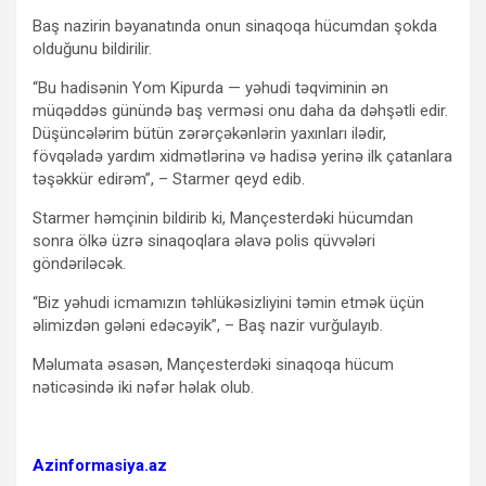
Baş nazirin bəyanatında onun sinaqoqa hücumdan şokda
olduğunu bildirilir.
“Bu hadisənin Yom Kipurda — yəhudi təqviminin ən
müqəddəs günündə baş verməsi onu daha da dəhşətli edir.
Düşüncələrim bütün zərərçəkənlərin yaxınları ilədir,
fövqəladə yardım xidmətlərinə və hadisə yerinə ilk çatanlara
təşəkkür edirəm”, – Starmer qeyd edib.
Starmer həmçinin bildirib ki, Mançesterdəki hücumdan
sonra ölkə üzrə sinaqoqlara əlavə polis qüvvələri
göndəriləcək.
“Biz yəhudi icmamızın təhlükəsizliyini təmin etmək üçün
əlimizdən gələni edəcəyik”, – Baş nazir vurğulayıb.
Məlumata əsasən, Mançesterdəki sinaqoqa hücum
nəticəsində iki nəfər həlak olub.
Azinformasiya.az