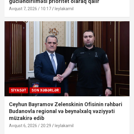
gücləndirilməsi prioritet olaraq qalır
Avqust 7, 2026 / 10:17
leylakamil
SIYASƏT
SON XƏBƏRLƏR
Ceyhun Bayramov Zelenskinin Ofisinin rəhbəri
Budanovla regional və beynəlxalq vəziyyəti
müzakirə edib
Avqust 6, 2026 / 20:29
leylakamil