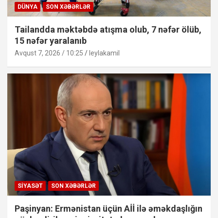
DÜNYA
SON XƏBƏRLƏR
Tailandda məktəbdə atışma olub, 7 nəfər ölüb,
15 nəfər yaralanıb
Avqust 7, 2026 / 10:25
leylakamil
SIYASƏT
SON XƏBƏRLƏR
Paşinyan: Ermənistan üçün Aİİ ilə əməkdaşlığın