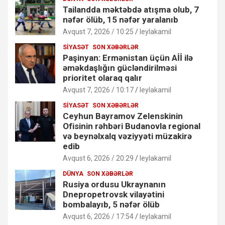
Tailandda məktəbdə atışma olub, 7
nəfər ölüb, 15 nəfər yaralanıb
Avqust 7, 2026 / 10:25
leylakamil
SIYASƏT
SON XƏBƏRLƏR
Paşinyan: Ermənistan üçün Aİİ ilə
əməkdaşlığın gücləndirilməsi
prioritet olaraq qalır
Avqust 7, 2026 / 10:17
leylakamil
SIYASƏT
SON XƏBƏRLƏR
Ceyhun Bayramov Zelenskinin
Ofisinin rəhbəri Budanovla regional
və beynəlxalq vəziyyəti müzakirə
edib
Avqust 6, 2026 / 20:29
leylakamil
DÜNYA
SON XƏBƏRLƏR
Rusiya ordusu Ukraynanın
Dnepropetrovsk vilayətini
bombalayıb, 5 nəfər ölüb
Avqust 6, 2026 / 17:54
leylakamil