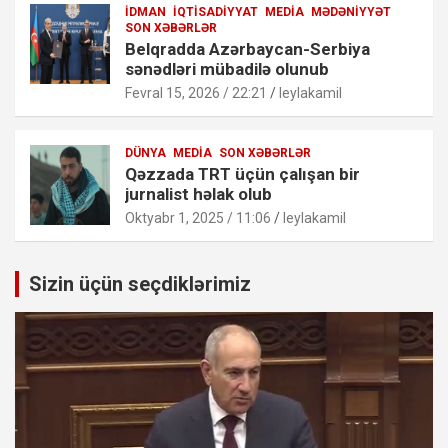
İDMAN
İQTISADIYYAT
MEDIA
MƏDƏNIYYƏT
SON XƏBƏRLƏR
Belqradda Azərbaycan-Serbiya
sənədləri mübadilə olunub
Fevral 15, 2026 / 22:21
leylakamil
DÜNYA
MEDIA
SON XƏBƏRLƏR
Qəzzada TRT üçün çalışan bir
jurnalist həlak olub
Oktyabr 1, 2025 / 11:06
leylakamil
Sizin üçün seçdiklərimiz