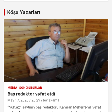
Köşə Yazarları
MEDIA
SON XƏBƏRLƏR
Baş redaktor vəfat etdi
May 17, 2026 / 20:29
leylakamil
“Nuh.az” saytının baş redaktoru Kamran Məhərrəmli vəfat