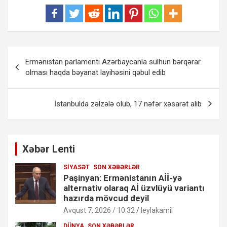
Yazı
Ermənistan parlamenti Azərbaycanla sülhün bərqərar
naviqasiyası
olması haqda bəyanat layihəsini qəbul edib
İstanbulda zəlzələ olub, 17 nəfər xəsarət alıb
Xəbər Lenti
SIYASƏT
SON XƏBƏRLƏR
Paşinyan: Ermənistanın Aİİ-yə
alternativ olaraq Aİ üzvlüyü variantı
hazırda mövcud deyil
Avqust 7, 2026 / 10:32
leylakamil
DÜNYA
SON XƏBƏRLƏR