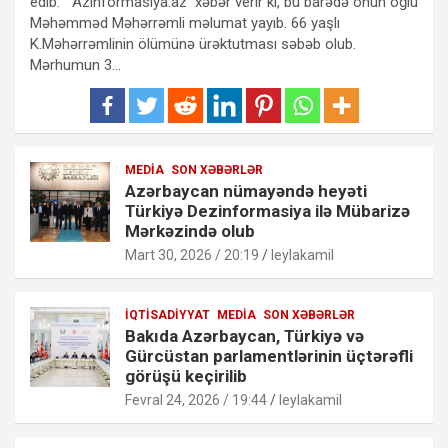
edib. Azinformasiya.az xəbər verir ki, bu barədə onun oğlu
Məhəmməd Məhərrəmli məlumat yayıb. 66 yaşlı
K.Məhərrəmlinin ölümünə ürəktutması səbəb olub.
Mərhumun 3…
MEDIA
SON XƏBƏRLƏR
Azərbaycan nümayəndə heyəti
Türkiyə Dezinformasiya ilə Mübarizə
Mərkəzində olub
Mart 30, 2026 / 20:19
leylakamil
İQTISADIYYAT
MEDIA
SON XƏBƏRLƏR
Bakıda Azərbaycan, Türkiyə və
Gürcüstan parlamentlərinin üçtərəfli
görüşü keçirilib
Fevral 24, 2026 / 19:44
leylakamil