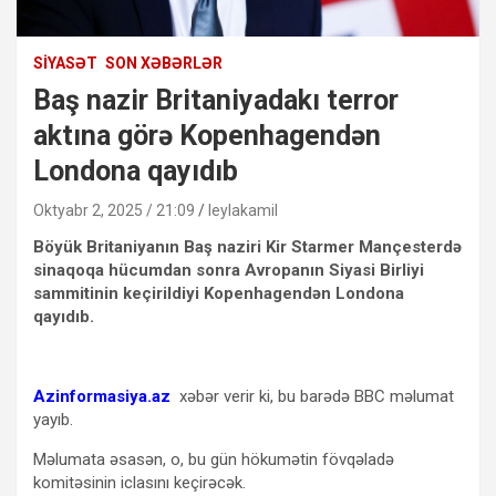
SIYASƏT
SON XƏBƏRLƏR
Baş nazir Britaniyadakı terror
aktına görə Kopenhagendən
Londona qayıdıb
Oktyabr 2, 2025 / 21:09
leylakamil
Böyük Britaniyanın Baş naziri Kir Starmer Mançesterdə
sinaqoqa hücumdan sonra Avropanın Siyasi Birliyi
sammitinin keçirildiyi Kopenhagendən Londona
qayıdıb.
Azinformasiya.az
xəbər verir ki, bu barədə BBC məlumat
yayıb.
Məlumata əsasən, o, bu gün hökumətin fövqəladə
komitəsinin iclasını keçirəcək.