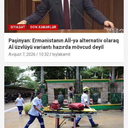
SIYASƏT
SON XƏBƏRLƏR
Paşinyan: Ermənistanın Aİİ-yə alternativ olaraq
Aİ üzvlüyü variantı hazırda mövcud deyil
Avqust 7, 2026 / 10:32
leylakamil