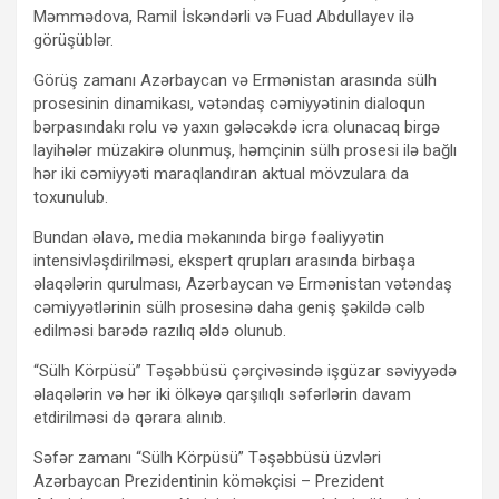
Məmmədova, Ramil İskəndərli və Fuad Abdullayev ilə
görüşüblər.
Görüş zamanı Azərbaycan və Ermənistan arasında sülh
prosesinin dinamikası, vətəndaş cəmiyyətinin dialoqun
bərpasındakı rolu və yaxın gələcəkdə icra olunacaq birgə
layihələr müzakirə olunmuş, həmçinin sülh prosesi ilə bağlı
hər iki cəmiyyəti maraqlandıran aktual mövzulara da
toxunulub.
Bundan əlavə, media məkanında birgə fəaliyyətin
intensivləşdirilməsi, ekspert qrupları arasında birbaşa
əlaqələrin qurulması, Azərbaycan və Ermənistan vətəndaş
cəmiyyətlərinin sülh prosesinə daha geniş şəkildə cəlb
edilməsi barədə razılıq əldə olunub.
“Sülh Körpüsü” Təşəbbüsü çərçivəsində işgüzar səviyyədə
əlaqələrin və hər iki ölkəyə qarşılıqlı səfərlərin davam
etdirilməsi də qərara alınıb.
Səfər zamanı “Sülh Körpüsü” Təşəbbüsü üzvləri
Azərbaycan Prezidentinin köməkçisi – Prezident