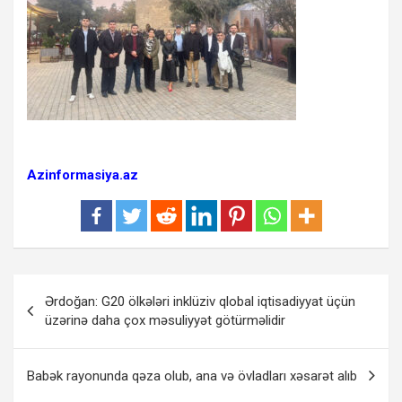
Azinformasiya.az
Yazı
Ərdoğan: G20 ölkələri inklüziv qlobal iqtisadiyyat üçün
naviqasiyası
üzərinə daha çox məsuliyyət götürməlidir
Babək rayonunda qəza olub, ana və övladları xəsarət alıb