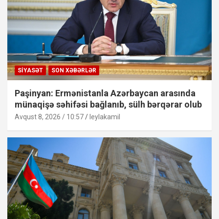
SIYASƏT
SON XƏBƏRLƏR
Paşinyan: Ermənistanla Azərbaycan arasında
münaqişə səhifəsi bağlanıb, sülh bərqərar olub
Avqust 8, 2026 / 10:57
leylakamil