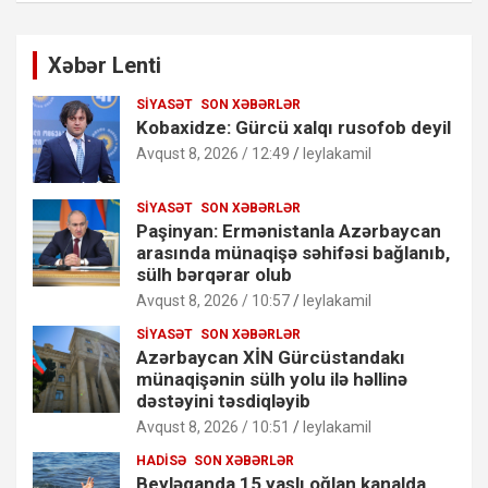
Xəbər Lenti
SIYASƏT
SON XƏBƏRLƏR
Kobaxidze: Gürcü xalqı rusofob deyil
Avqust 8, 2026 / 12:49
leylakamil
SIYASƏT
SON XƏBƏRLƏR
Paşinyan: Ermənistanla Azərbaycan
arasında münaqişə səhifəsi bağlanıb,
sülh bərqərar olub
Avqust 8, 2026 / 10:57
leylakamil
SIYASƏT
SON XƏBƏRLƏR
Azərbaycan XİN Gürcüstandakı
münaqişənin sülh yolu ilə həllinə
dəstəyini təsdiqləyib
Avqust 8, 2026 / 10:51
leylakamil
HADISƏ
SON XƏBƏRLƏR
Beyləqanda 15 yaşlı oğlan kanalda