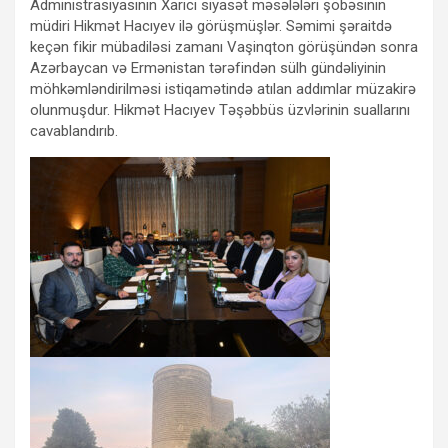
Administrasiyasının Xarici siyasət məsələləri şöbəsinin
müdiri Hikmət Hacıyev ilə görüşmüşlər. Səmimi şəraitdə
keçən fikir mübadiləsi zamanı Vaşinqton görüşündən sonra
Azərbaycan və Ermənistan tərəfindən sülh gündəliyinin
möhkəmləndirilməsi istiqamətində atılan addımlar müzakirə
olunmuşdur. Hikmət Hacıyev Təşəbbüs üzvlərinin suallarını
cavablandırıb.