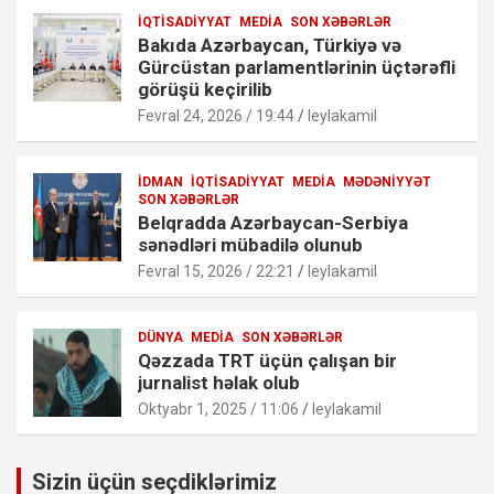
İQTISADIYYAT
MEDIA
SON XƏBƏRLƏR
Bakıda Azərbaycan, Türkiyə və
Gürcüstan parlamentlərinin üçtərəfli
görüşü keçirilib
Fevral 24, 2026 / 19:44
leylakamil
İDMAN
İQTISADIYYAT
MEDIA
MƏDƏNIYYƏT
SON XƏBƏRLƏR
Belqradda Azərbaycan-Serbiya
sənədləri mübadilə olunub
Fevral 15, 2026 / 22:21
leylakamil
DÜNYA
MEDIA
SON XƏBƏRLƏR
Qəzzada TRT üçün çalışan bir
jurnalist həlak olub
Oktyabr 1, 2025 / 11:06
leylakamil
Sizin üçün seçdiklərimiz