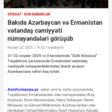
SIYASƏT
SON XƏBƏRLƏR
Bakıda Azərbaycan və Ermənistan
vətəndaş cəmiyyəti
nümayəndələri görüşüb
Noyabr 22, 2025 / 19:32
leylakamil
21-22 noyabr 2025-ci il tarixlərində “Sülh Körpüsü”
Təşəbbüsü çərçivəsində Ermənistan vətəndaş
cəmiyyəti nümayəndələrindən ibarət qrupun
Azərbaycana səfəri baş tutub.
Azinformasiya.az
xəbər verir ki, səfər çərçivəsində
Təşəbbüsün Ermənistandan olan nümayəndələri Areq
Koçinyan, Boris Navasardyan, Naira Sultanyan, Narek
Minasyan və Samvel Meliksetyan Azərbaycandan olan
həmkarları Fərhad Məmmədov, Rusif Hüseynov, Kəmalə