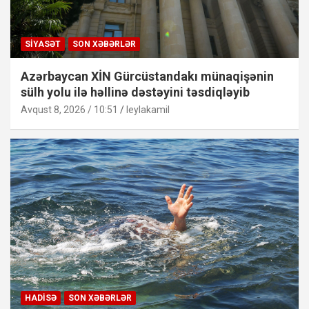
SIYASƏT
SON XƏBƏRLƏR
Azərbaycan XİN Gürcüstandakı münaqişənin
sülh yolu ilə həllinə dəstəyini təsdiqləyib
Avqust 8, 2026 / 10:51
leylakamil
HADISƏ
SON XƏBƏRLƏR