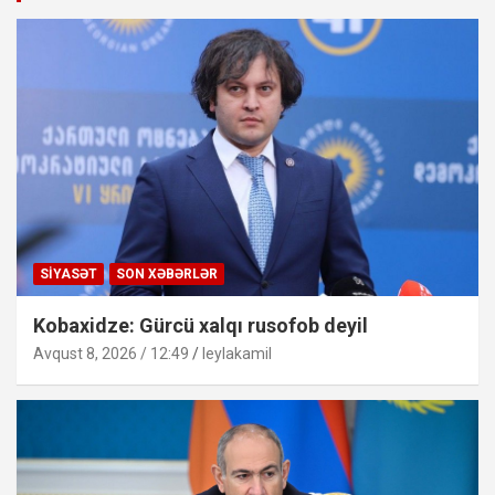
SIYASƏT
SON XƏBƏRLƏR
Kobaxidze: Gürcü xalqı rusofob deyil
Avqust 8, 2026 / 12:49
leylakamil