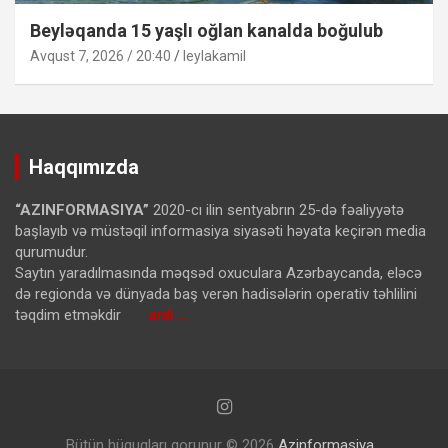
Beyləqanda 15 yaşlı oğlan kanalda boğulub
Avqust 7, 2026 / 20:40
leylakamil
Haqqımızda
“AZINFORMASIYA”
2020-cı ilin sentyabrın 25-də fəaliyyətə
başlayıb və müstəqil informasiya siyasəti həyata keçirən media
qurumudur.
Saytın yaradılmasında məqsəd oxuculara Azərbaycanda, eləcə
də regionda və dünyada baş verən hadisələrin operativ təhlilini
təqdim etməkdir
ardı …
Bütün hüquqları qorunur © 2026
Azinformasiya