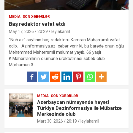
MEDIA
SON XƏBƏRLƏR
Baş redaktor vəfat etdi
May 17, 2026 / 20:29
leylakamil
“Nuh.az” saytının baş redaktoru Kamran Məhərrəmli vəfat
edib. Azinformasiya.az xəbər verir ki, bu barədə onun oğlu
Məhəmməd Məhərrəmli məlumat yayıb. 66 yaşlı
K.Məhərrəmlinin ölümünə ürəktutması səbəb olub.
Mərhumun 3…
MEDIA
SON XƏBƏRLƏR
Azərbaycan nümayəndə heyəti
Türkiyə Dezinformasiya ilə Mübarizə
Mərkəzində olub
Mart 30, 2026 / 20:19
leylakamil