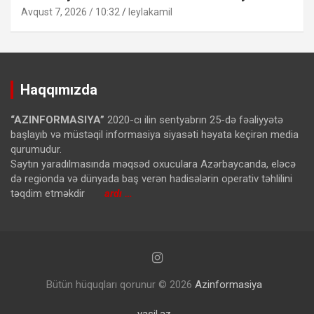
Avqust 7, 2026 / 10:32
leylakamil
Haqqımızda
“AZINFORMASIYA”
2020-cı ilin sentyabrın 25-də fəaliyyətə
başlayıb və müstəqil informasiya siyasəti həyata keçirən media
qurumudur.
Saytın yaradılmasında məqsəd oxuculara Azərbaycanda, eləcə
də regionda və dünyada baş verən hadisələrin operativ təhlilini
təqdim etməkdir
ardı …
Bütün hüquqları qorunur © 2026
Azinformasiya
yasil.az