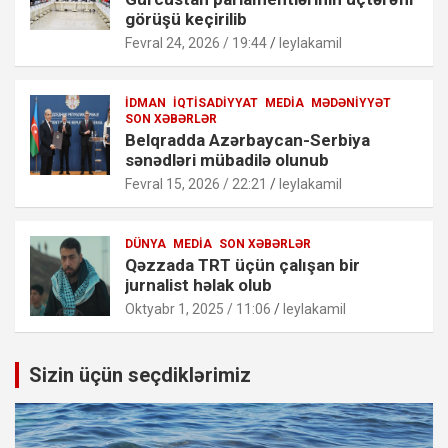
görüşü keçirilib
Fevral 24, 2026 / 19:44
leylakamil
İDMAN
İQTISADIYYAT
MEDIA
MƏDƏNIYYƏT
SON XƏBƏRLƏR
Belqradda Azərbaycan-Serbiya
sənədləri mübadilə olunub
Fevral 15, 2026 / 22:21
leylakamil
DÜNYA
MEDIA
SON XƏBƏRLƏR
Qəzzada TRT üçün çalışan bir
jurnalist həlak olub
Oktyabr 1, 2025 / 11:06
leylakamil
Sizin üçün seçdiklərimiz