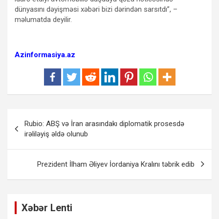
dünyasını dəyişməsi xəbəri bizi dərindən sarsıtdı”, –
məlumatda deyilir.
Azinformasiya.az
Yazı
Rubio: ABŞ və İran arasındakı diplomatik prosesdə
naviqasiyası
irəliləyiş əldə olunub
Prezident İlham Əliyev İordaniya Kralını təbrik edib
Xəbər Lenti