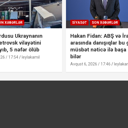
ON XƏBƏRLƏR
SIYASƏT
SON XƏBƏRLƏR
rdusu Ukraynanın
Hakan Fidan: ABŞ və İr
trovsk vilayətini
arasında danışıqlar bu
ıb, 5 nəfər ölüb
müsbət nəticə ilə başa
bilər
26 / 17:54
leylakamil
Avqust 6, 2026 / 17:46
leylaka