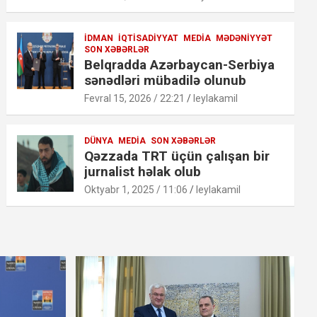
İDMAN
İQTISADIYYAT
MEDIA
MƏDƏNIYYƏT
SON XƏBƏRLƏR
Belqradda Azərbaycan-Serbiya
sənədləri mübadilə olunub
Fevral 15, 2026 / 22:21
leylakamil
DÜNYA
MEDIA
SON XƏBƏRLƏR
Qəzzada TRT üçün çalışan bir
jurnalist həlak olub
Oktyabr 1, 2025 / 11:06
leylakamil