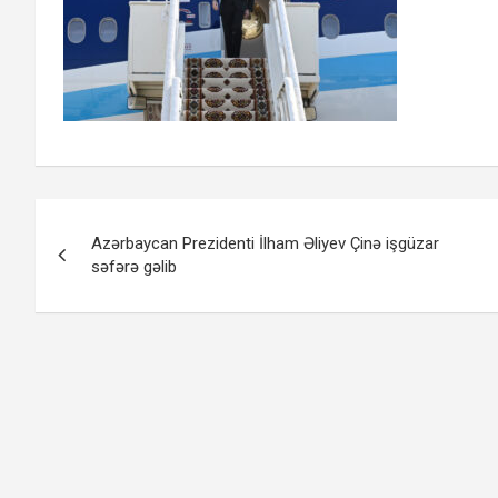
Yazı
Azərbaycan Prezidenti İlham Əliyev Çinə işgüzar
naviqasiyası
səfərə gəlib