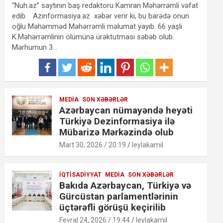
“Nuh.az” saytının baş redaktoru Kamran Məhərrəmli vəfat
edib. Azinformasiya.az xəbər verir ki, bu barədə onun
oğlu Məhəmməd Məhərrəmli məlumat yayıb. 66 yaşlı
K.Məhərrəmlinin ölümünə ürəktutması səbəb olub.
Mərhumun 3…
MEDIA
SON XƏBƏRLƏR
Azərbaycan nümayəndə heyəti
Türkiyə Dezinformasiya ilə
Mübarizə Mərkəzində olub
Mart 30, 2026 / 20:19
leylakamil
İQTISADIYYAT
MEDIA
SON XƏBƏRLƏR
Bakıda Azərbaycan, Türkiyə və
Gürcüstan parlamentlərinin
üçtərəfli görüşü keçirilib
Fevral 24, 2026 / 19:44
leylakamil