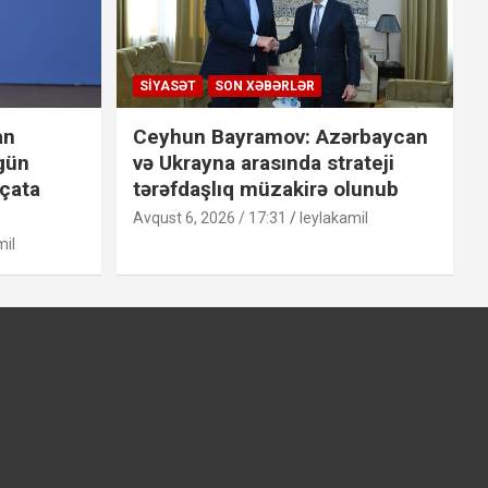
SIYASƏT
SON XƏBƏRLƏR
an
Ceyhun Bayramov: Azərbaycan
 gün
və Ukrayna arasında strateji
 çata
tərəfdaşlıq müzakirə olunub
Avqust 6, 2026 / 17:31
leylakamil
mil