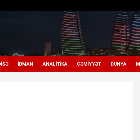
ISƏ
İDMAN
ANALITIKA
CƏMIYYƏT
DÜNYA
M