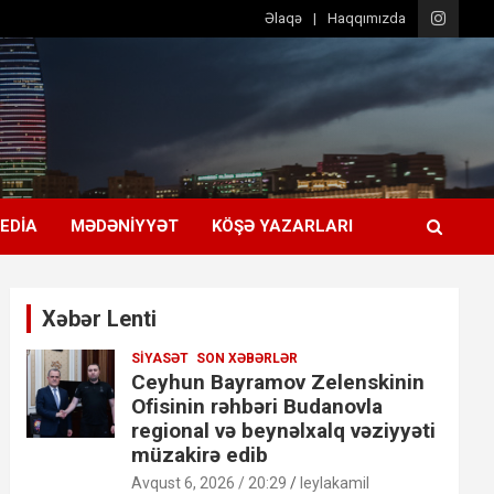
Əlaqə
Haqqımızda
EDIA
MƏDƏNIYYƏT
KÖŞƏ YAZARLARI
Xəbər Lenti
SIYASƏT
SON XƏBƏRLƏR
Ceyhun Bayramov Zelenskinin
Ofisinin rəhbəri Budanovla
regional və beynəlxalq vəziyyəti
müzakirə edib
Avqust 6, 2026 / 20:29
leylakamil