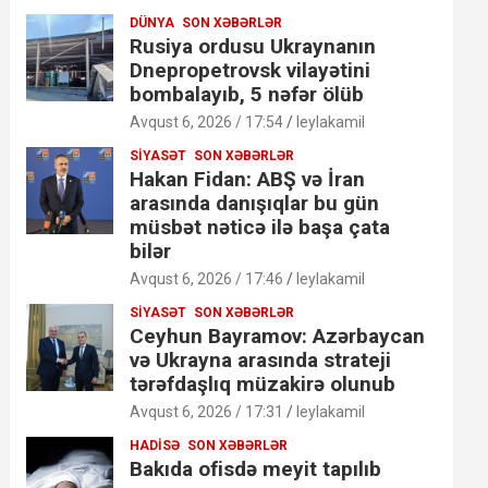
DÜNYA
SON XƏBƏRLƏR
Rusiya ordusu Ukraynanın
Dnepropetrovsk vilayətini
bombalayıb, 5 nəfər ölüb
Avqust 6, 2026 / 17:54
leylakamil
SIYASƏT
SON XƏBƏRLƏR
Hakan Fidan: ABŞ və İran
arasında danışıqlar bu gün
müsbət nəticə ilə başa çata
bilər
Avqust 6, 2026 / 17:46
leylakamil
SIYASƏT
SON XƏBƏRLƏR
Ceyhun Bayramov: Azərbaycan
və Ukrayna arasında strateji
tərəfdaşlıq müzakirə olunub
Avqust 6, 2026 / 17:31
leylakamil
HADISƏ
SON XƏBƏRLƏR
Bakıda ofisdə meyit tapılıb