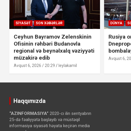
SIYASƏT
SON XƏBƏRLƏR
DÜNYA
S
Ceyhun Bayramov Zelenskinin
Rusiya o
Ofisinin rəhbəri Budanovla
Dneprope
regional və beynəlxalq vəziyyəti
bombalay
müzakirə edib
Avqust 6, 20
Avqust 6, 2026 / 20:29
leylakamil
Haqqımızda
“AZINFORMASIYA”
2020-cı ilin sentyabrın
25-də fəaliyyətə başlayıb və müstəqil
informasiya siyasəti həyata keçirən media