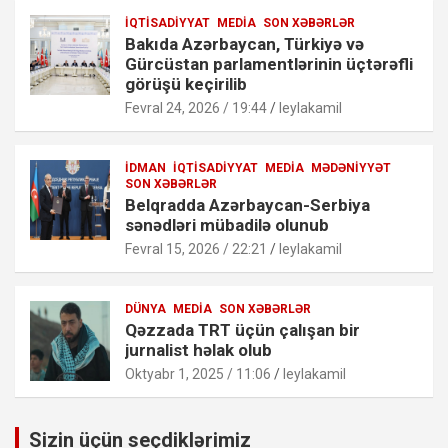
İQTISADIYYAT
MEDIA
SON XƏBƏRLƏR
Bakıda Azərbaycan, Türkiyə və
Gürcüstan parlamentlərinin üçtərəfli
görüşü keçirilib
Fevral 24, 2026 / 19:44
leylakamil
İDMAN
İQTISADIYYAT
MEDIA
MƏDƏNIYYƏT
SON XƏBƏRLƏR
Belqradda Azərbaycan-Serbiya
sənədləri mübadilə olunub
Fevral 15, 2026 / 22:21
leylakamil
DÜNYA
MEDIA
SON XƏBƏRLƏR
Qəzzada TRT üçün çalışan bir
jurnalist həlak olub
Oktyabr 1, 2025 / 11:06
leylakamil
Sizin üçün seçdiklərimiz