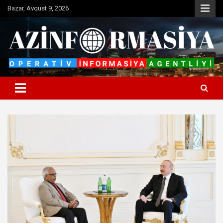
Skip
Bazar, Avqust 9, 2026
to
content
Operativ informasiya agentliyi
Azinformasiya