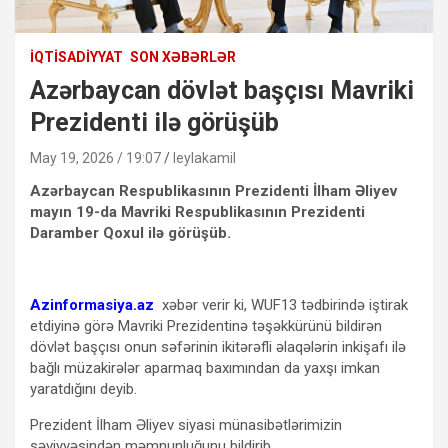
İQTISADIYYAT
SON XƏBƏRLƏR
Azərbaycan dövlət başçısı Mavriki
Prezidenti ilə görüşüb
May 19, 2026 / 19:07
leylakamil
Azərbaycan Respublikasının Prezidenti İlham Əliyev
mayın 19-da Mavriki Respublikasının Prezidenti
Daramber Qoxul ilə görüşüb.
Azinformasiya.az
xəbər verir ki, WUF13 tədbirində iştirak
etdiyinə görə Mavriki Prezidentinə təşəkkürünü bildirən
dövlət başçısı onun səfərinin ikitərəfli əlaqələrin inkişafı ilə
bağlı müzakirələr aparmaq baxımından da yaxşı imkan
yaratdığını deyib.
Prezident İlham Əliyev siyasi münasibətlərimizin
səviyyəsindən məmnunluğunu bildirib.