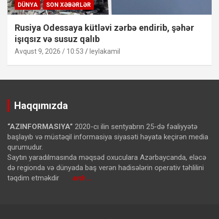
DÜNYA
SON XƏBƏRLƏR
Rusiya Odessaya kütləvi zərbə endirib, şəhər
işıqsız və susuz qalıb
Avqust 9, 2026 / 10:53
leylakamil
Haqqımızda
“AZINFORMASIYA”
2020-cı ilin sentyabrın 25-də fəaliyyətə
başlayıb və müstəqil informasiya siyasəti həyata keçirən media
qurumudur.
Saytın yaradılmasında məqsəd oxuculara Azərbaycanda, eləcə
də regionda və dünyada baş verən hadisələrin operativ təhlilini
təqdim etməkdir
ardı …