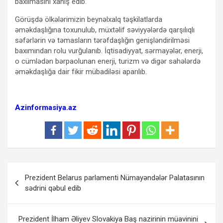
baxılmasını xahiş edib.
Görüşdə ölkələrimizin beynəlxalq təşkilatlarda
əməkdaşlığına toxunulub, müxtəlif səviyyələrdə qarşılıqlı
səfərlərin və təmasların tərəfdaşlığın genişləndirilməsi
baxımından rolu vurğulanıb. İqtisadiyyat, sərmayələr, enerji,
o cümlədən bərpaolunan enerji, turizm və digər sahələrdə
əməkdaşlığa dair fikir mübadiləsi aparılıb.
Azinformasiya.az
Yazı
Prezident Belarus parlamenti Nümayəndələr Palatasının
naviqasiyası
sədrini qəbul edib
Prezident İlham Əliyev Slovakiya Baş nazirinin müavinini