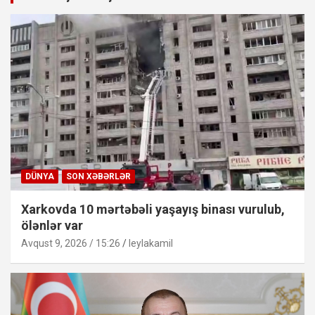
DÜNYA
SON XƏBƏRLƏR
Xarkovda 10 mərtəbəli yaşayış binası vurulub,
ölənlər var
Avqust 9, 2026 / 15:26
leylakamil