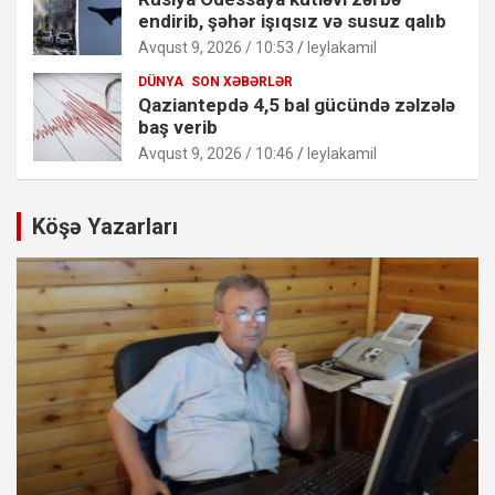
endirib, şəhər işıqsız və susuz qalıb
Avqust 9, 2026 / 10:53
leylakamil
DÜNYA
SON XƏBƏRLƏR
Qaziantepdə 4,5 bal gücündə zəlzələ
baş verib
Avqust 9, 2026 / 10:46
leylakamil
Köşə Yazarları