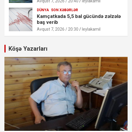
Avqust 7, 2026 / 20:40
leylakamil
DÜNYA
SON XƏBƏRLƏR
Kamçatkada 5,5 bal gücündə zəlzələ
baş verib
Avqust 7, 2026 / 20:30
leylakamil
Köşə Yazarları