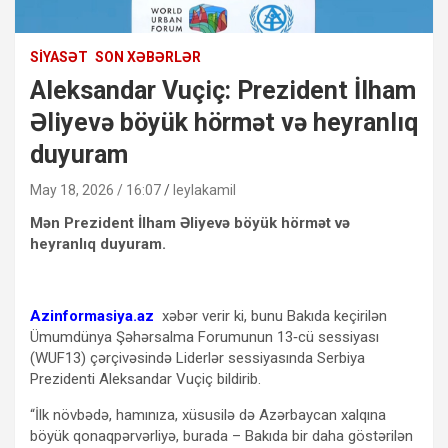
SIYASƏT
SON XƏBƏRLƏR
Aleksandar Vuçiç: Prezident İlham
Əliyevə böyük hörmət və heyranlıq
duyuram
May 18, 2026 / 16:07
leylakamil
Mən Prezident İlham Əliyevə böyük hörmət və
heyranlıq duyuram.
Azinformasiya.az
xəbər verir ki, bunu Bakıda keçirilən
Ümumdünya Şəhərsalma Forumunun 13‑cü sessiyası
(WUF13) çərçivəsində Liderlər sessiyasında Serbiya
Prezidenti Aleksandar Vuçiç bildirib.
“İlk növbədə, hamınıza, xüsusilə də Azərbaycan xalqına
böyük qonaqpərvərliyə, burada – Bakıda bir daha göstərilən