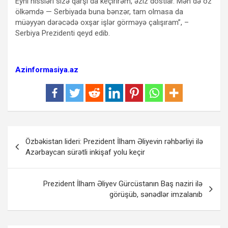
Eyni hissləri sizə qarşı da keçirirəm, əziz dostlar. Mən də öz
ölkəmdə — Serbiyada buna bənzər, tam olmasa da
müəyyən dərəcədə oxşar işlər görməyə çalışıram”, –
Serbiya Prezidenti qeyd edib.
Azinformasiya.az
Yazı
Özbəkistan lideri: Prezident İlham Əliyevin rəhbərliyi ilə
naviqasiyası
Azərbaycan sürətli inkişaf yolu keçir
Prezident İlham Əliyev Gürcüstanın Baş naziri ilə
görüşüb, sənədlər imzalanıb