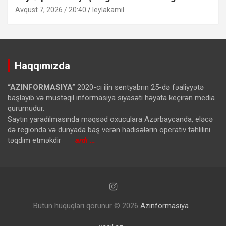
Avqust 7, 2026 / 20:40
leylakamil
Haqqımızda
“AZINFORMASIYA”
2020-cı ilin sentyabrın 25-də fəaliyyətə
başlayıb və müstəqil informasiya siyasəti həyata keçirən media
qurumudur.
Saytın yaradılmasında məqsəd oxuculara Azərbaycanda, eləcə
də regionda və dünyada baş verən hadisələrin operativ təhlilini
təqdim etməkdir
ardı …
Bütün hüquqları qorunur © 2026
Azinformasiya