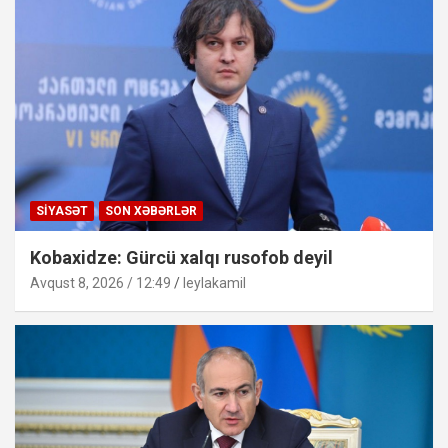
SIYASƏT
SON XƏBƏRLƏR
Kobaxidze: Gürcü xalqı rusofob deyil
Avqust 8, 2026 / 12:49
leylakamil