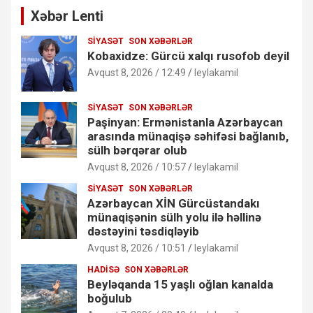
Xəbər Lenti
SIYASƏT
SON XƏBƏRLƏR
Kobaxidze: Gürcü xalqı rusofob deyil
Avqust 8, 2026 / 12:49
leylakamil
SIYASƏT
SON XƏBƏRLƏR
Paşinyan: Ermənistanla Azərbaycan
arasında münaqişə səhifəsi bağlanıb,
sülh bərqərar olub
Avqust 8, 2026 / 10:57
leylakamil
SIYASƏT
SON XƏBƏRLƏR
Azərbaycan XİN Gürcüstandakı
münaqişənin sülh yolu ilə həllinə
dəstəyini təsdiqləyib
Avqust 8, 2026 / 10:51
leylakamil
HADISƏ
SON XƏBƏRLƏR
Beyləqanda 15 yaşlı oğlan kanalda
boğulub