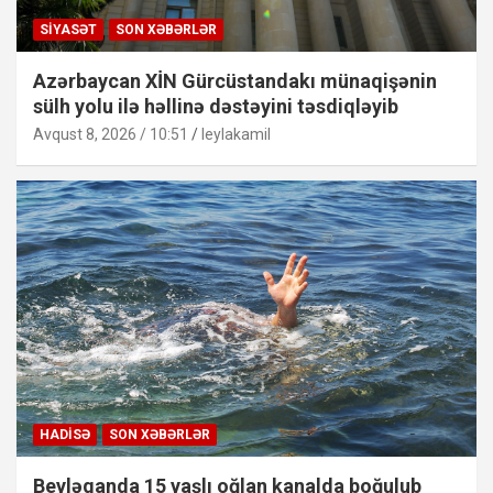
SIYASƏT
SON XƏBƏRLƏR
Azərbaycan XİN Gürcüstandakı münaqişənin
sülh yolu ilə həllinə dəstəyini təsdiqləyib
Avqust 8, 2026 / 10:51
leylakamil
HADISƏ
SON XƏBƏRLƏR
Beyləqanda 15 yaşlı oğlan kanalda boğulub