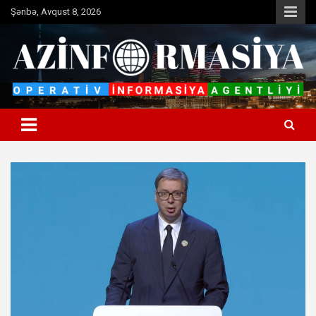
Skip
Şənbə, Avqust 8, 2026
to
content
Operativ informasiya agentliyi
Azinformasiya