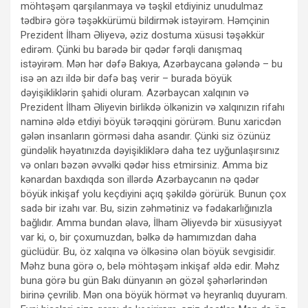
möhtəşəm qarşılanmaya və təşkil etdiyiniz unudulmaz
tədbirə görə təşəkkürümü bildirmək istəyirəm. Həmçinin
Prezident İlham Əliyevə, əziz dostuma xüsusi təşəkkür
edirəm. Çünki bu barədə bir qədər fərqli danışmaq
istəyirəm. Mən hər dəfə Bakıya, Azərbaycana gələndə – bu
isə ən azı ildə bir dəfə baş verir – burada böyük
dəyişikliklərin şahidi oluram. Azərbaycan xalqının və
Prezident İlham Əliyevin birlikdə ölkənizin və xalqınızın rifahı
naminə əldə etdiyi böyük tərəqqini görürəm. Bunu xaricdən
gələn insanların görməsi daha asandır. Çünki siz özünüz
gündəlik həyatınızda dəyişikliklərə daha tez uyğunlaşırsınız
və onları bəzən əvvəlki qədər hiss etmirsiniz. Amma biz
kənardan baxdıqda son illərdə Azərbaycanın nə qədər
böyük inkişaf yolu keçdiyini açıq şəkildə görürük. Bunun çox
sadə bir izahı var. Bu, sizin zəhmətiniz və fədakarlığınızla
bağlıdır. Amma bundan əlavə, İlham Əliyevdə bir xüsusiyyət
var ki, o, bir çoxumuzdan, bəlkə də hamımızdan daha
güclüdür. Bu, öz xalqına və ölkəsinə olan böyük sevgisidir.
Məhz buna görə o, belə möhtəşəm inkişaf əldə edir. Məhz
buna görə bu gün Bakı dünyanın ən gözəl şəhərlərindən
birinə çevrilib. Mən ona böyük hörmət və heyranlıq duyuram.