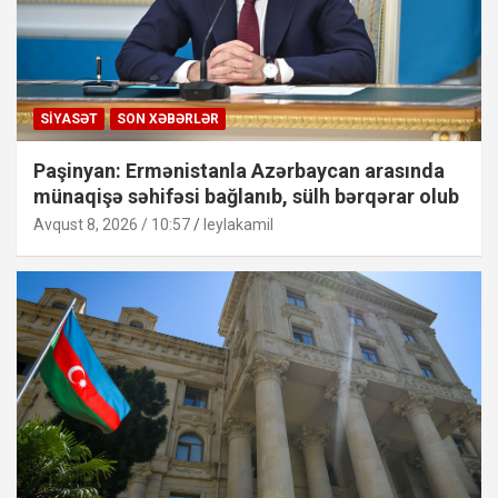
SIYASƏT
SON XƏBƏRLƏR
Paşinyan: Ermənistanla Azərbaycan arasında
münaqişə səhifəsi bağlanıb, sülh bərqərar olub
Avqust 8, 2026 / 10:57
leylakamil