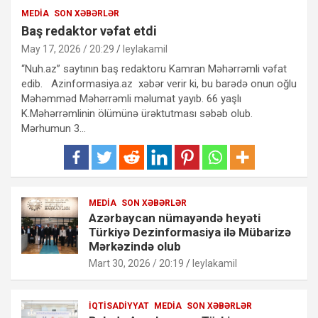
MEDIA
SON XƏBƏRLƏR
Baş redaktor vəfat etdi
May 17, 2026 / 20:29
leylakamil
“Nuh.az” saytının baş redaktoru Kamran Məhərrəmli vəfat
edib. Azinformasiya.az xəbər verir ki, bu barədə onun oğlu
Məhəmməd Məhərrəmli məlumat yayıb. 66 yaşlı
K.Məhərrəmlinin ölümünə ürəktutması səbəb olub.
Mərhumun 3…
MEDIA
SON XƏBƏRLƏR
Azərbaycan nümayəndə heyəti
Türkiyə Dezinformasiya ilə Mübarizə
Mərkəzində olub
Mart 30, 2026 / 20:19
leylakamil
İQTISADIYYAT
MEDIA
SON XƏBƏRLƏR