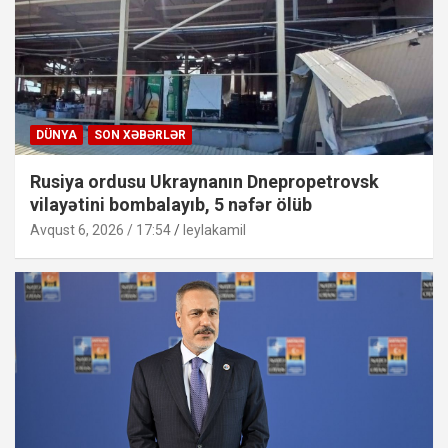
DÜNYA
SON XƏBƏRLƏR
Rusiya ordusu Ukraynanın Dnepropetrovsk
vilayətini bombalayıb, 5 nəfər ölüb
Avqust 6, 2026 / 17:54
leylakamil