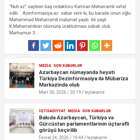
“Nuh.az” saytının baş redaktoru Kamran Məhərrəmli vəfat
edib. Azinformasiya.az xəbər verir ki, bu barədə onun oğlu
Məhəmməd Məhərrəmli məlumat yayıb. 66 yaşlı
K.Məhərrəmlinin ölümünə ürəktutması səbəb olub.
Mərhumun 3…
MEDIA
SON XƏBƏRLƏR
Azərbaycan nümayəndə heyəti
Türkiyə Dezinformasiya ilə Mübarizə
Mərkəzində olub
Mart 30, 2026 / 20:19
leylakamil
İQTISADIYYAT
MEDIA
SON XƏBƏRLƏR
Bakıda Azərbaycan, Türkiyə və
Gürcüstan parlamentlərinin üçtərəfli
görüşü keçirilib
Fevral 24, 2026 / 19:44
leylakamil