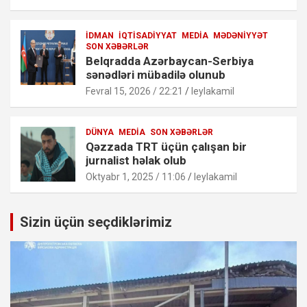
İDMAN
İQTISADIYYAT
MEDIA
MƏDƏNIYYƏT
SON XƏBƏRLƏR
Belqradda Azərbaycan-Serbiya
sənədləri mübadilə olunub
Fevral 15, 2026 / 22:21
leylakamil
DÜNYA
MEDIA
SON XƏBƏRLƏR
Qəzzada TRT üçün çalışan bir
jurnalist həlak olub
Oktyabr 1, 2025 / 11:06
leylakamil
Sizin üçün seçdiklərimiz