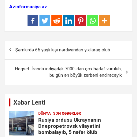
Azinformasiya.az
Yazı
Şəmkirdə 65 yaşlı kişi nərdivandan yıxılaraq ölüb
naviqasiyası
Heqset: İranda indiyədək 7000-dən çox hədəf vurulub,
bu gün ən böyük zərbəni endirəcəyik
Xəbər Lenti
DÜNYA
SON XƏBƏRLƏR
Rusiya ordusu Ukraynanın
Dnepropetrovsk vilayətini
bombalayıb, 5 nəfər ölüb