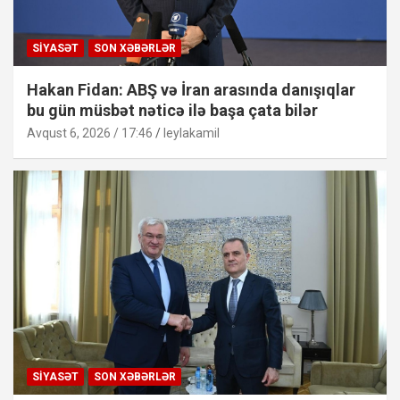
SIYASƏT
SON XƏBƏRLƏR
Hakan Fidan: ABŞ və İran arasında danışıqlar
bu gün müsbət nəticə ilə başa çata bilər
Avqust 6, 2026 / 17:46
leylakamil
SIYASƏT
SON XƏBƏRLƏR