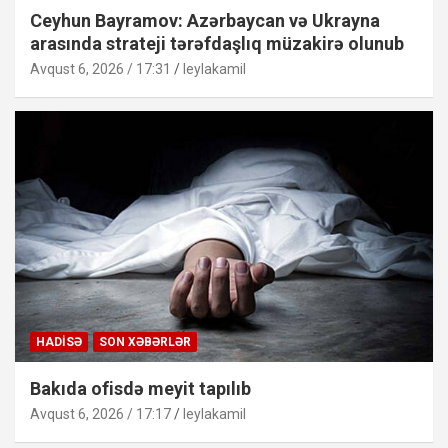
Ceyhun Bayramov: Azərbaycan və Ukrayna
arasında strateji tərəfdaşlıq müzakirə olunub
Avqust 6, 2026 / 17:31
leylakamil
HADISƏ
SON XƏBƏRLƏR
Bakıda ofisdə meyit tapılıb
Avqust 6, 2026 / 17:17
leylakamil