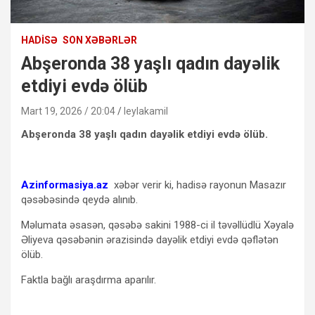
HADISƏ
SON XƏBƏRLƏR
Abşeronda 38 yaşlı qadın dayəlik
etdiyi evdə ölüb
Mart 19, 2026 / 20:04
leylakamil
Abşeronda 38 yaşlı qadın dayəlik etdiyi evdə ölüb.
Azinformasiya.az
xəbər verir ki, hadisə rayonun Masazır
qəsəbəsində qeydə alınıb.
Məlumata əsasən, qəsəbə sakini 1988-ci il təvəllüdlü Xəyalə
Əliyeva qəsəbənin ərazisində dayəlik etdiyi evdə qəflətən
ölüb.
Faktla bağlı araşdırma aparılır.