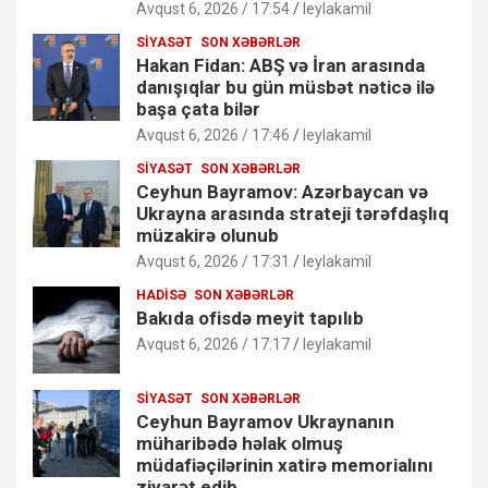
Avqust 6, 2026 / 17:54
leylakamil
SIYASƏT
SON XƏBƏRLƏR
Hakan Fidan: ABŞ və İran arasında
danışıqlar bu gün müsbət nəticə ilə
başa çata bilər
Avqust 6, 2026 / 17:46
leylakamil
SIYASƏT
SON XƏBƏRLƏR
Ceyhun Bayramov: Azərbaycan və
Ukrayna arasında strateji tərəfdaşlıq
müzakirə olunub
Avqust 6, 2026 / 17:31
leylakamil
HADISƏ
SON XƏBƏRLƏR
Bakıda ofisdə meyit tapılıb
Avqust 6, 2026 / 17:17
leylakamil
SIYASƏT
SON XƏBƏRLƏR
Ceyhun Bayramov Ukraynanın
müharibədə həlak olmuş
müdafiəçilərinin xatirə memorialını
ziyarət edib