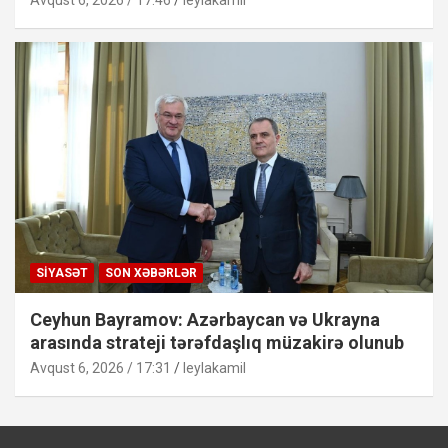
Avqust 6, 2026 / 17:46
leylakamil
SIYASƏT
SON XƏBƏRLƏR
Ceyhun Bayramov: Azərbaycan və Ukrayna
arasında strateji tərəfdaşlıq müzakirə olunub
Avqust 6, 2026 / 17:31
leylakamil