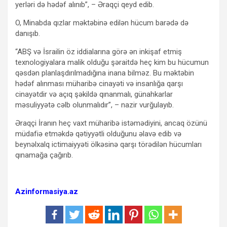
yerləri də hədəf alınıb”, – Əraqçi qeyd edib.
O, Minabda qızlar məktəbinə edilən hücum barədə də
danışıb.
“ABŞ və İsrailin öz iddialarına görə ən inkişaf etmiş
texnologiyalara malik olduğu şəraitdə heç kim bu hücumun
qəsdən planlaşdırılmadığına inana bilməz. Bu məktəbin
hədəf alınması müharibə cinayəti və insanlığa qarşı
cinayətdir və açıq şəkildə qınanmalı, günahkarlar
məsuliyyətə cəlb olunmalıdır”, – nazir vurğulayıb.
Əraqçi İranın heç vaxt müharibə istəmədiyini, ancaq özünü
müdafiə etməkdə qətiyyətli olduğunu əlavə edib və
beynəlxalq ictimaiyyəti ölkəsinə qarşı törədilən hücumları
qınamağa çağırıb.
Azinformasiya.az