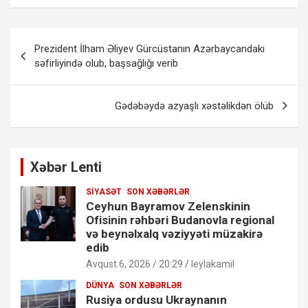
Yazı
Prezident İlham Əliyev Gürcüstanın Azərbaycandakı
naviqasiyası
səfirliyində olub, başsağlığı verib
Gədəbəydə azyaşlı xəstəlikdən ölüb
Xəbər Lenti
SIYASƏT
SON XƏBƏRLƏR
Ceyhun Bayramov Zelenskinin
Ofisinin rəhbəri Budanovla regional
və beynəlxalq vəziyyəti müzakirə
edib
Avqust 6, 2026 / 20:29
leylakamil
DÜNYA
SON XƏBƏRLƏR
Rusiya ordusu Ukraynanın