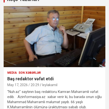
MEDIA
SON XƏBƏRLƏR
Baş redaktor vəfat etdi
May 17, 2026 / 20:29
leylakamil
“Nuh.az” saytının baş redaktoru Kamran Məhərrəmli vəfat
edib. Azinformasiya.az xəbər verir ki, bu barədə onun oğlu
Məhəmməd Məhərrəmli məlumat yayıb. 66 yaşlı
K.Məhərrəmlinin ölümünə ürəktutması səbəb olub.