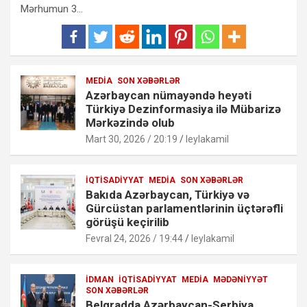
Mərhumun 3…
MEDIA
SON XƏBƏRLƏR
Azərbaycan nümayəndə heyəti
Türkiyə Dezinformasiya ilə Mübarizə
Mərkəzində olub
Mart 30, 2026 / 20:19
leylakamil
İQTISADIYYAT
MEDIA
SON XƏBƏRLƏR
Bakıda Azərbaycan, Türkiyə və
Gürcüstan parlamentlərinin üçtərəfli
görüşü keçirilib
Fevral 24, 2026 / 19:44
leylakamil
İDMAN
İQTISADIYYAT
MEDIA
MƏDƏNIYYƏT
SON XƏBƏRLƏR
Belqradda Azərbaycan-Serbiya