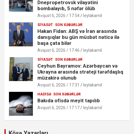
Dnepropetrovsk vilayətini
bombalayıb, 5 nəfər ölüb
Avqust 6, 2026 / 17:54
leylakamil
SIYASƏT
SON XƏBƏRLƏR
Hakan Fidan: ABŞ və İran arasında
danışıqlar bu gün müsbət nəticə ilə
başa çata bilər
Avqust 6, 2026 / 17:46
leylakamil
SIYASƏT
SON XƏBƏRLƏR
Ceyhun Bayramov: Azərbaycan və
Ukrayna arasında strateji tərəfdaşlıq
müzakirə olunub
Avqust 6, 2026 / 17:31
leylakamil
HADISƏ
SON XƏBƏRLƏR
Bakıda ofisdə meyit tapılıb
Avqust 6, 2026 / 17:17
leylakamil
Köşə Yazarları