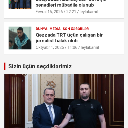
sənədləri mübadilə olunub
Fevral 15, 2026 / 22:21
leylakamil
DÜNYA
MEDIA
SON XƏBƏRLƏR
Qəzzada TRT üçün çalışan bir
jurnalist həlak olub
Oktyabr 1, 2025 / 11:06
leylakamil
Sizin üçün seçdiklərimiz