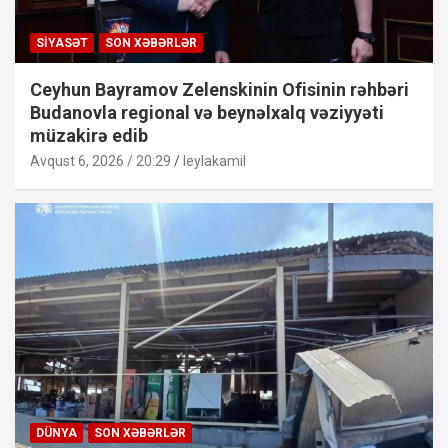
SIYASƏT
SON XƏBƏRLƏR
Ceyhun Bayramov Zelenskinin Ofisinin rəhbəri
Budanovla regional və beynəlxalq vəziyyəti
müzakirə edib
Avqust 6, 2026 / 20:29
leylakamil
DÜNYA
SON XƏBƏRLƏR