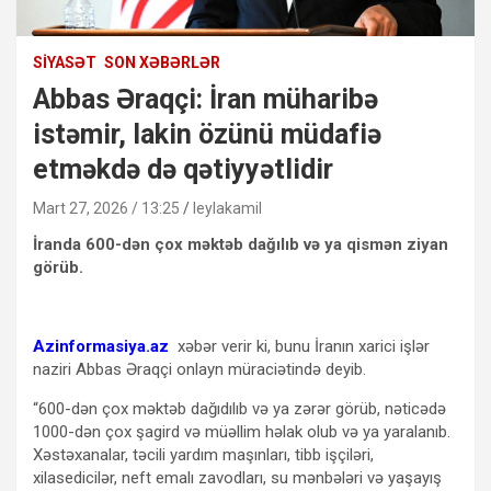
SIYASƏT
SON XƏBƏRLƏR
Abbas Əraqçi: İran müharibə
istəmir, lakin özünü müdafiə
etməkdə də qətiyyətlidir
Mart 27, 2026 / 13:25
leylakamil
İranda 600-dən çox məktəb dağılıb və ya qismən ziyan
görüb.
Azinformasiya.az
xəbər verir ki, bunu İranın xarici işlər
naziri Abbas Əraqçi onlayn müraciətində deyib.
“600-dən çox məktəb dağıdılıb və ya zərər görüb, nəticədə
1000-dən çox şagird və müəllim həlak olub və ya yaralanıb.
Xəstəxanalar, təcili yardım maşınları, tibb işçiləri,
xilasedicilər, neft emalı zavodları, su mənbələri və yaşayış