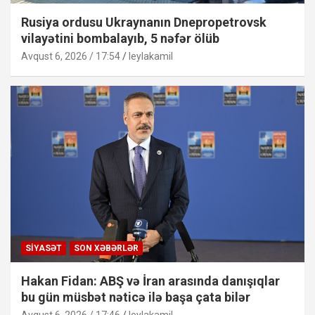
Rusiya ordusu Ukraynanın Dnepropetrovsk
vilayətini bombalayıb, 5 nəfər ölüb
Avqust 6, 2026 / 17:54
leylakamil
SIYASƏT
SON XƏBƏRLƏR
Hakan Fidan: ABŞ və İran arasında danışıqlar
bu gün müsbət nəticə ilə başa çata bilər