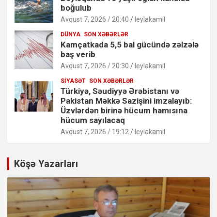
boğulub
Avqust 7, 2026 / 20:40
leylakamil
DÜNYA
SON XƏBƏRLƏR
Kamçatkada 5,5 bal gücündə zəlzələ
baş verib
Avqust 7, 2026 / 20:30
leylakamil
SIYASƏT
SON XƏBƏRLƏR
Türkiyə, Səudiyyə Ərəbistanı və
Pakistan Məkkə Sazişini imzalayıb:
Üzvlərdən birinə hücum hamısına
hücum sayılacaq
Avqust 7, 2026 / 19:12
leylakamil
Köşə Yazarları