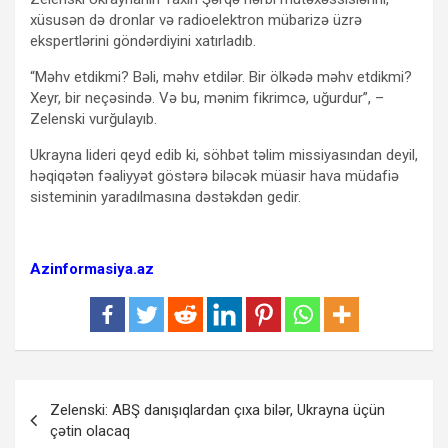
xüsusən də dronlar və radioelektron mübarizə üzrə
ekspertlərini göndərdiyini xatırladıb.
“Məhv etdikmi? Bəli, məhv etdilər. Bir ölkədə məhv etdikmi?
Xeyr, bir neçəsində. Və bu, mənim fikrimcə, uğurdur”, –
Zelenski vurğulayıb.
Ukrayna lideri qeyd edib ki, söhbət təlim missiyasından deyil,
həqiqətən fəaliyyət göstərə biləcək müasir hava müdafiə
sisteminin yaradılmasına dəstəkdən gedir.
Azinformasiya.az
Yazı
Zelenski: ABŞ danışıqlardan çıxa bilər, Ukrayna üçün
naviqasiyası
çətin olacaq