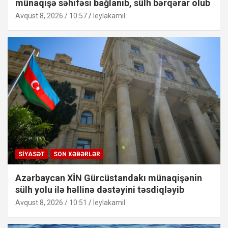
münaqişə səhifəsi bağlanıb, sülh bərqərar olub
Avqust 8, 2026 / 10:57
leylakamil
SIYASƏT
SON XƏBƏRLƏR
Azərbaycan XİN Gürcüstandakı münaqişənin
sülh yolu ilə həllinə dəstəyini təsdiqləyib
Avqust 8, 2026 / 10:51
leylakamil