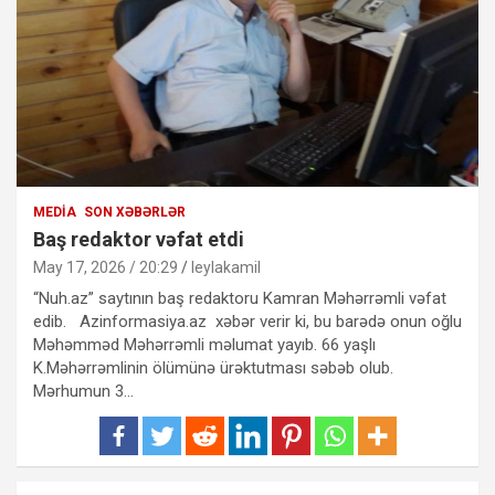
MEDIA
SON XƏBƏRLƏR
Baş redaktor vəfat etdi
May 17, 2026 / 20:29
leylakamil
“Nuh.az” saytının baş redaktoru Kamran Məhərrəmli vəfat
edib. Azinformasiya.az xəbər verir ki, bu barədə onun oğlu
Məhəmməd Məhərrəmli məlumat yayıb. 66 yaşlı
K.Məhərrəmlinin ölümünə ürəktutması səbəb olub.
Mərhumun 3…