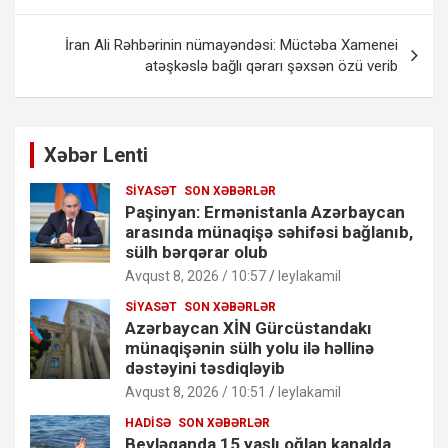
İran Ali Rəhbərinin nümayəndəsi: Müctəba Xamenei
atəşkəslə bağlı qərarı şəxsən özü verib
Xəbər Lenti
SIYASƏT
SON XƏBƏRLƏR
Paşinyan: Ermənistanla Azərbaycan
arasında münaqişə səhifəsi bağlanıb,
sülh bərqərar olub
Avqust 8, 2026 / 10:57
leylakamil
SIYASƏT
SON XƏBƏRLƏR
Azərbaycan XİN Gürcüstandakı
münaqişənin sülh yolu ilə həllinə
dəstəyini təsdiqləyib
Avqust 8, 2026 / 10:51
leylakamil
HADISƏ
SON XƏBƏRLƏR
Beyləqanda 15 yaşlı oğlan kanalda