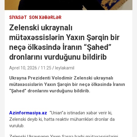
SIYASƏT
SON XƏBƏRLƏR
Zelenski ukraynalı
mütəxəssislərin Yaxın Şərqin bir
neçə ölkəsində İranın “Şahed”
dronlarını vurduğunu bildirib
Aprel 10, 2026 / 11:25
leylakamil
Ukrayna Prezidenti Volodimir Zelenski ukraynalı
mütəxəssislərin Yaxın Şərqin bir neçə ölkəsində İranın
“Şahed” dronlarını vurduğunu bildirib.
Azinformasiya.az
“Unian”a istinadən xəbər verir ki,
Zelenski deyib ki, hətta reaktiv mühərrikləri dronlar da
vurulub.
Zelenski Ukraynanın Yaxın Şərqə hərbi mütəxəssislərini,