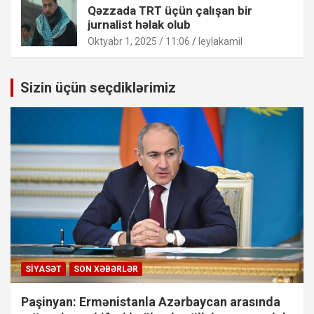
Qəzzada TRT üçün çalışan bir
jurnalist həlak olub
Oktyabr 1, 2025 / 11:06
leylakamil
Sizin üçün seçdiklərimiz
SIYASƏT
SON XƏBƏRLƏR
Paşinyan: Ermənistanla Azərbaycan arasında