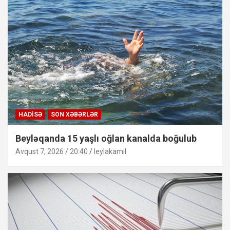
HADISƏ
SON XƏBƏRLƏR
Beyləqanda 15 yaşlı oğlan kanalda boğulub
Avqust 7, 2026 / 20:40
leylakamil