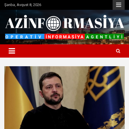
Skip
Şənbə, Avqust 8, 2026
to
content
Operativ informasiya agentliyi
Azinformasiya