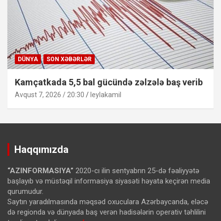
DÜNYA
SON XƏBƏRLƏR
Kamçatkada 5,5 bal gücündə zəlzələ baş verib
Avqust 7, 2026 / 20:30
leylakamil
Haqqımızda
“AZINFORMASIYA”
2020-cı ilin sentyabrın 25-də fəaliyyətə
başlayıb və müstəqil informasiya siyasəti həyata keçirən media
qurumudur.
Saytın yaradılmasında məqsəd oxuculara Azərbaycanda, eləcə
də regionda və dünyada baş verən hadisələrin operativ təhlilini