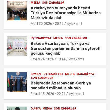
MEDIA
SON XƏBƏRLƏR
Azərbaycan nümayəndə heyəti
Türkiyə Dezinformasiya ilə Mübarizə
Mərkəzində olub
Mart 30, 2026 / 20:19
leylakamil
İQTISADIYYAT
MEDIA
SON XƏBƏRLƏR
Bakıda Azərbaycan, Türkiyə və
Gürcüstan parlamentlərinin üçtərəfli
görüşü keçirilib
Fevral 24, 2026 / 19:44
leylakamil
İDMAN
İQTISADIYYAT
MEDIA
MƏDƏNIYYƏT
SON XƏBƏRLƏR
Belqradda Azərbaycan-Serbiya
sənədləri mübadilə olunub
Fevral 15, 2026 / 22:21
leylakamil
DÜNYA
MEDIA
SON XƏBƏRLƏR