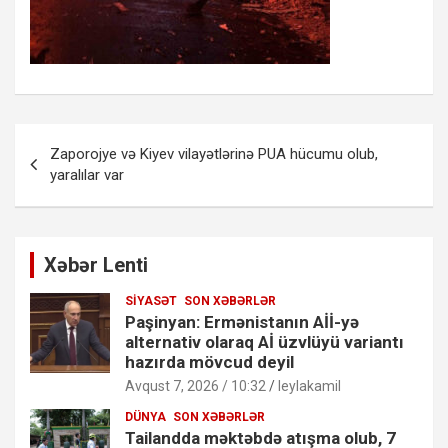
Yazı
Zaporojye və Kiyev vilayətlərinə PUA hücumu olub,
naviqasiyası
yaralılar var
Xəbər Lenti
SIYASƏT
SON XƏBƏRLƏR
Paşinyan: Ermənistanın Aİİ-yə
alternativ olaraq Aİ üzvlüyü variantı
hazırda mövcud deyil
Avqust 7, 2026 / 10:32
leylakamil
DÜNYA
SON XƏBƏRLƏR
Tailandda məktəbdə atışma olub, 7