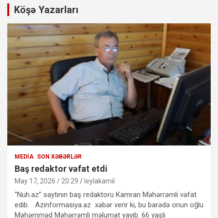
Köşə Yazarları
MEDIA
SON XƏBƏRLƏR
Baş redaktor vəfat etdi
May 17, 2026 / 20:29
leylakamil
“Nuh.az” saytının baş redaktoru Kamran Məhərrəmli vəfat
edib. Azinformasiya.az xəbər verir ki, bu barədə onun oğlu
Məhəmməd Məhərrəmli məlumat yayıb. 66 yaşlı