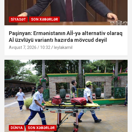
SIYASƏT
SON XƏBƏRLƏR
Paşinyan: Ermənistanın Aİİ-yə alternativ olaraq
Aİ üzvlüyü variantı hazırda mövcud deyil
Avqust 7, 2026 / 10:32
leylakamil
DÜNYA
SON XƏBƏRLƏR