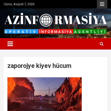
Skip
Cümə, Avqust 7, 2026
to
content
Operativ informasiya agentliyi
Azinformasiya
zaporojye kiyev hücum