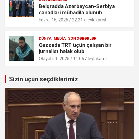
Belqradda Azərbaycan-Serbiya
sənədləri mübadilə olunub
Fevral 15, 2026 / 22:21
leylakamil
DÜNYA
MEDIA
SON XƏBƏRLƏR
Qəzzada TRT üçün çalışan bir
jurnalist həlak olub
Oktyabr 1, 2025 / 11:06
leylakamil
Sizin üçün seçdiklərimiz