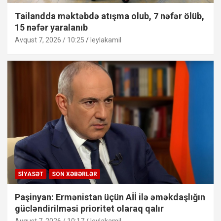
Tailandda məktəbdə atışma olub, 7 nəfər ölüb,
15 nəfər yaralanıb
Avqust 7, 2026 / 10:25
leylakamil
SIYASƏT
SON XƏBƏRLƏR
Paşinyan: Ermənistan üçün Aİİ ilə əməkdaşlığın
gücləndirilməsi prioritet olaraq qalır