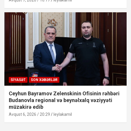
Avqust 7, 2026 / 10:17
leylakamil
SIYASƏT
SON XƏBƏRLƏR
Ceyhun Bayramov Zelenskinin Ofisinin rəhbəri
Budanovla regional və beynəlxalq vəziyyəti
müzakirə edib
Avqust 6, 2026 / 20:29
leylakamil