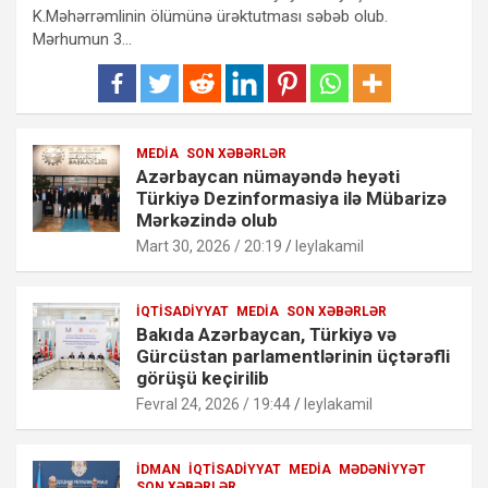
K.Məhərrəmlinin ölümünə ürəktutması səbəb olub.
Mərhumun 3…
MEDIA
SON XƏBƏRLƏR
Azərbaycan nümayəndə heyəti
Türkiyə Dezinformasiya ilə Mübarizə
Mərkəzində olub
Mart 30, 2026 / 20:19
leylakamil
İQTISADIYYAT
MEDIA
SON XƏBƏRLƏR
Bakıda Azərbaycan, Türkiyə və
Gürcüstan parlamentlərinin üçtərəfli
görüşü keçirilib
Fevral 24, 2026 / 19:44
leylakamil
İDMAN
İQTISADIYYAT
MEDIA
MƏDƏNIYYƏT
SON XƏBƏRLƏR