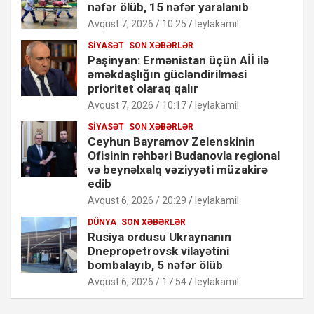
nəfər ölüb, 15 nəfər yaralanıb
Avqust 7, 2026 / 10:25
leylakamil
SIYASƏT
SON XƏBƏRLƏR
Paşinyan: Ermənistan üçün Aİİ ilə
əməkdaşlığın gücləndirilməsi
prioritet olaraq qalır
Avqust 7, 2026 / 10:17
leylakamil
SIYASƏT
SON XƏBƏRLƏR
Ceyhun Bayramov Zelenskinin
Ofisinin rəhbəri Budanovla regional
və beynəlxalq vəziyyəti müzakirə
edib
Avqust 6, 2026 / 20:29
leylakamil
DÜNYA
SON XƏBƏRLƏR
Rusiya ordusu Ukraynanın
Dnepropetrovsk vilayətini
bombalayıb, 5 nəfər ölüb
Avqust 6, 2026 / 17:54
leylakamil