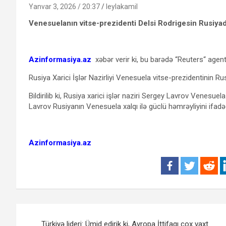
Yanvar 3, 2026 / 20:37
leylakamil
Venesuelanın vitse-prezidenti Delsi Rodrigesin Rusiyad
Azinformasiya.az
xəbər verir ki, bu barədə “Reuters“ agent
Rusiya Xarici İşlər Nazirliyi Venesuela vitse-prezidentinin R
Bildirilib ki, Rusiya xarici işlər naziri Sergey Lavrov Venesuel
Lavrov Rusiyanın Venesuela xalqı ilə güclü həmrəyliyini ifadə
Azinformasiya.az
Yazı
Türkiyə lideri: Ümid edirik ki, Avropa İttifaqı çox vaxt