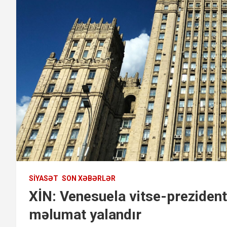
SIYASƏT
SON XƏBƏRLƏR
XİN: Venesuela vitse-preziden
məlumat yalandır