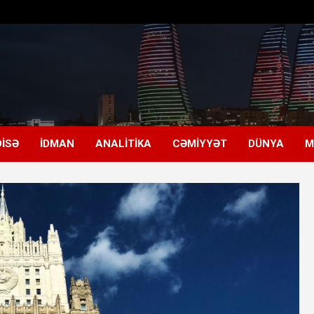
ISƏ
İDMAN
ANALITIKA
CƏMIYYƏT
DÜNYA
M