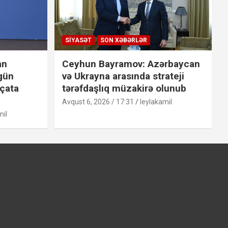
SIYASƏT
SON XƏBƏRLƏR
an
Ceyhun Bayramov: Azərbaycan
 gün
və Ukrayna arasında strateji
 çata
tərəfdaşlıq müzakirə olunub
Avqust 6, 2026 / 17:31
leylakamil
mil