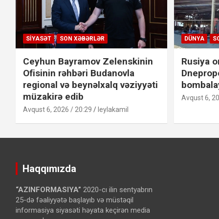
SIYASƏT
SON XƏBƏRLƏR
DÜNYA
S
Ceyhun Bayramov Zelenskinin
Rusiya o
Ofisinin rəhbəri Budanovla
Dneprope
regional və beynəlxalq vəziyyəti
bombalay
müzakirə edib
Avqust 6, 20
Avqust 6, 2026 / 20:29
leylakamil
Haqqımızda
“AZINFORMASIYA”
2020-cı ilin sentyabrın
25-də fəaliyyətə başlayıb və müstəqil
informasiya siyasəti həyata keçirən media