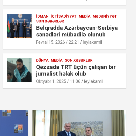
İDMAN
İQTISADIYYAT
MEDIA
MƏDƏNIYYƏT
SON XƏBƏRLƏR
Belqradda Azərbaycan-Serbiya
sənədləri mübadilə olunub
Fevral 15, 2026 / 22:21
leylakamil
DÜNYA
MEDIA
SON XƏBƏRLƏR
Qəzzada TRT üçün çalışan bir
jurnalist həlak olub
Oktyabr 1, 2025 / 11:06
leylakamil