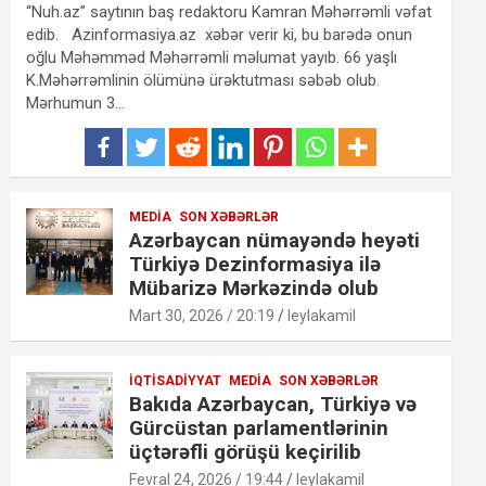
“Nuh.az” saytının baş redaktoru Kamran Məhərrəmli vəfat
edib. Azinformasiya.az xəbər verir ki, bu barədə onun
oğlu Məhəmməd Məhərrəmli məlumat yayıb. 66 yaşlı
K.Məhərrəmlinin ölümünə ürəktutması səbəb olub.
Mərhumun 3…
MEDIA
SON XƏBƏRLƏR
Azərbaycan nümayəndə heyəti
Türkiyə Dezinformasiya ilə
Mübarizə Mərkəzində olub
Mart 30, 2026 / 20:19
leylakamil
İQTISADIYYAT
MEDIA
SON XƏBƏRLƏR
Bakıda Azərbaycan, Türkiyə və
Gürcüstan parlamentlərinin
üçtərəfli görüşü keçirilib
Fevral 24, 2026 / 19:44
leylakamil