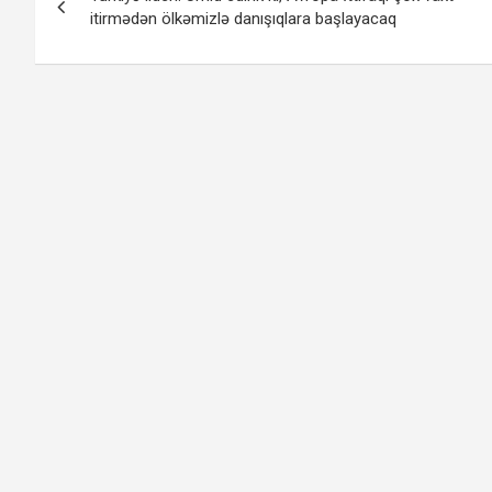
naviqasiyası
itirmədən ölkəmizlə danışıqlara başlayacaq