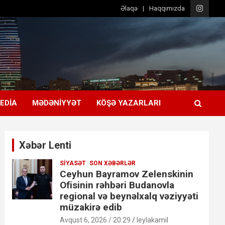
Əlaqə
Haqqımızda
EDIA
MƏDƏNIYYƏT
KÖŞƏ YAZARLARI
Xəbər Lenti
SIYASƏT
SON XƏBƏRLƏR
Ceyhun Bayramov Zelenskinin
Ofisinin rəhbəri Budanovla
regional və beynəlxalq vəziyyəti
müzakirə edib
Avqust 6, 2026 / 20:29
leylakamil