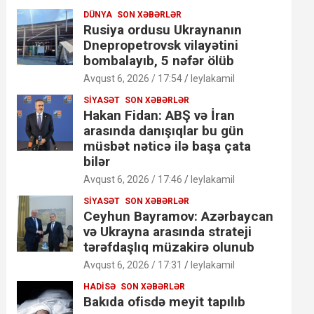
DÜNYA
SON XƏBƏRLƏR
Rusiya ordusu Ukraynanın
Dnepropetrovsk vilayətini
bombalayıb, 5 nəfər ölüb
Avqust 6, 2026 / 17:54
leylakamil
SIYASƏT
SON XƏBƏRLƏR
Hakan Fidan: ABŞ və İran
arasında danışıqlar bu gün
müsbət nəticə ilə başa çata
bilər
Avqust 6, 2026 / 17:46
leylakamil
SIYASƏT
SON XƏBƏRLƏR
Ceyhun Bayramov: Azərbaycan
və Ukrayna arasında strateji
tərəfdaşlıq müzakirə olunub
Avqust 6, 2026 / 17:31
leylakamil
HADISƏ
SON XƏBƏRLƏR
Bakıda ofisdə meyit tapılıb