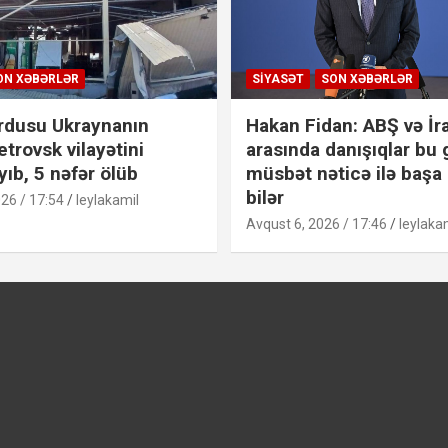
ON XƏBƏRLƏR
SIYASƏT
SON XƏBƏRLƏR
rdusu Ukraynanın
Hakan Fidan: ABŞ və İr
trovsk vilayətini
arasında danışıqlar bu
ıb, 5 nəfər ölüb
müsbət nəticə ilə başa
bilər
26 / 17:54
leylakamil
Avqust 6, 2026 / 17:46
leylaka