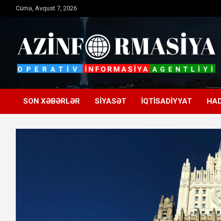
Skip
Cümə, Avqust 7, 2026
to
content
Operativ informasiya agentliyi
Azinformasiya
SON XƏBƏRLƏR
SIYASƏT
İQTISADIYYAT
HAD