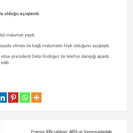
a olduğu açıqlanıb.
liyi məlumat yayıb.
usiyada olması ilə bağlı məlumatın feyk olduğunu açıqlayıb.
a vitse-prezidenti Delsi Rodrigez ilə telefon danışığı aparıb.
 edib.
Fransa XİN rəhbəri: ABŞ-ın Venesueladakı