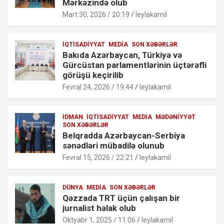
Mərkəzində olub
Mart 30, 2026 / 20:19
leylakamil
İQTISADIYYAT
MEDIA
SON XƏBƏRLƏR
Bakıda Azərbaycan, Türkiyə və
Gürcüstan parlamentlərinin üçtərəfli
görüşü keçirilib
Fevral 24, 2026 / 19:44
leylakamil
İDMAN
İQTISADIYYAT
MEDIA
MƏDƏNIYYƏT
SON XƏBƏRLƏR
Belqradda Azərbaycan-Serbiya
sənədləri mübadilə olunub
Fevral 15, 2026 / 22:21
leylakamil
DÜNYA
MEDIA
SON XƏBƏRLƏR
Qəzzada TRT üçün çalışan bir
jurnalist həlak olub
Oktyabr 1, 2025 / 11:06
leylakamil