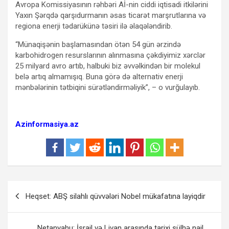
Avropa Komissiyasının rəhbəri Aİ-nin ciddi iqtisadi itkilərini
Yaxın Şərqdə qarşıdurmanın əsas ticarət marşrutlarına və
regiona enerji tədarükünə təsiri ilə əlaqələndirib.
“Münaqişənin başlamasından ötən 54 gün ərzində
karbohidrogen resurslarının alınmasına çəkdiyimiz xərclər
25 milyard avro artıb, halbuki biz əvvəlkindən bir molekul
belə artıq almamışıq. Buna görə də alternativ enerji
mənbələrinin tətbiqini sürətləndirməliyik”, – o vurğulayıb.
Azinformasiya.az
Yazı
Heqset: ABŞ silahlı qüvvələri Nobel mükafatına layiqdir
naviqasiyası
Netanyahu: İsrail və Livan arasında tarixi sülhə nail