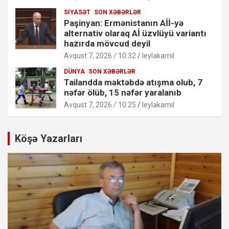
SIYASƏT
SON XƏBƏRLƏR
Paşinyan: Ermənistanın Aİİ-yə
alternativ olaraq Aİ üzvlüyü variantı
hazırda mövcud deyil
Avqust 7, 2026 / 10:32
leylakamil
DÜNYA
SON XƏBƏRLƏR
Tailandda məktəbdə atışma olub, 7
nəfər ölüb, 15 nəfər yaralanıb
Avqust 7, 2026 / 10:25
leylakamil
Köşə Yazarları