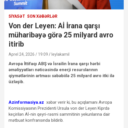
SIYASƏT
SON XƏBƏRLƏR
Von der Leyen: Aİ İrana qarşı
müharibəyə görə 25 milyard avro
itirib
Aprel 24, 2026 / 19:09
leylakamil
Avropa İttifaqı ABŞ və İsrailin İrana qarşı hərbi
əməliyyatları nəticəsində enerji resurslarının
qiymətlərinin artması səbəbiilə 25 milyard avro itki ilə
üzləşib.
Azinformasiya.az
xəbər verir ki, bu açıqlamanı Avropa
Komissiyasının Prezidenti Ursula von der Leyen Kiprdə
keçirilən Aİ-nin qeyri-rəsmi sammitinin yekunlarına dair
mətbuat konfransında bildirib.