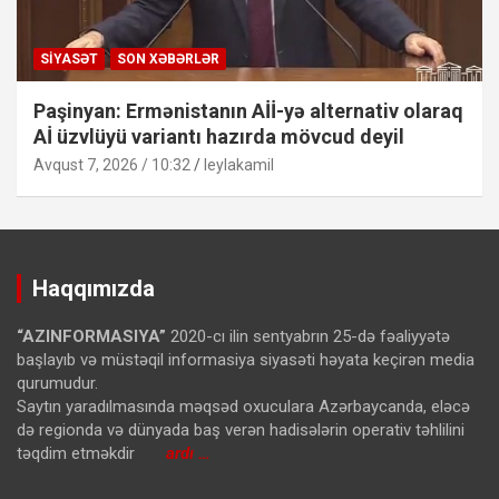
SIYASƏT
SON XƏBƏRLƏR
Paşinyan: Ermənistanın Aİİ-yə alternativ olaraq
Aİ üzvlüyü variantı hazırda mövcud deyil
Avqust 7, 2026 / 10:32
leylakamil
Haqqımızda
“AZINFORMASIYA”
2020-cı ilin sentyabrın 25-də fəaliyyətə
başlayıb və müstəqil informasiya siyasəti həyata keçirən media
qurumudur.
Saytın yaradılmasında məqsəd oxuculara Azərbaycanda, eləcə
də regionda və dünyada baş verən hadisələrin operativ təhlilini
təqdim etməkdir
ardı …