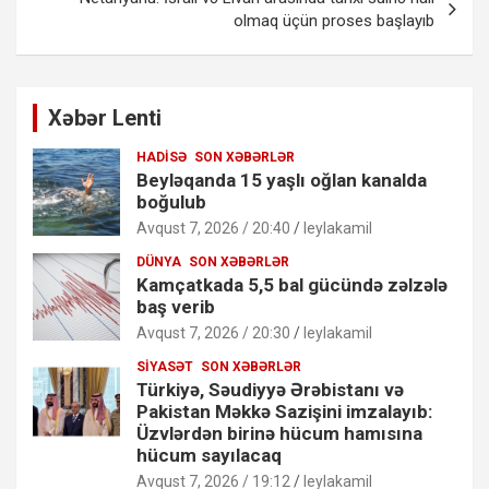
olmaq üçün proses başlayıb
Xəbər Lenti
HADISƏ
SON XƏBƏRLƏR
Beyləqanda 15 yaşlı oğlan kanalda
boğulub
Avqust 7, 2026 / 20:40
leylakamil
DÜNYA
SON XƏBƏRLƏR
Kamçatkada 5,5 bal gücündə zəlzələ
baş verib
Avqust 7, 2026 / 20:30
leylakamil
SIYASƏT
SON XƏBƏRLƏR
Türkiyə, Səudiyyə Ərəbistanı və
Pakistan Məkkə Sazişini imzalayıb:
Üzvlərdən birinə hücum hamısına
hücum sayılacaq
Avqust 7, 2026 / 19:12
leylakamil