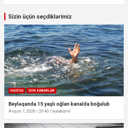
Sizin üçün seçdiklərimiz
HADISƏ
SON XƏBƏRLƏR
Beyləqanda 15 yaşlı oğlan kanalda boğulub
Avqust 7, 2026 / 20:40
leylakamil