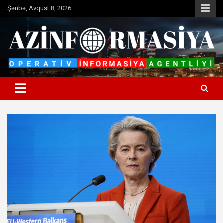
Skip
Şənbə, Avqust 8, 2026
to
content
Operativ informasiya agentliyi
Azinformasiya