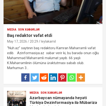
MEDIA
SON XƏBƏRLƏR
Baş redaktor vəfat etdi
May 17, 2026 / 20:29
leylakamil
“Nuh.az” saytının baş redaktoru Kamran Məhərrəmli vəfat
edib. Azinformasiya.az xəbər verir ki, bu barədə onun oğlu
Məhəmməd Məhərrəmli məlumat yayıb. 66 yaşlı
K.Məhərrəmlinin ölümünə ürəktutması səbəb olub.
Mərhumun 3…
MEDIA
SON XƏBƏRLƏR
Azərbaycan nümayəndə heyəti
Türkiyə Dezinformasiya ilə Mübarizə