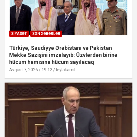
SIYASƏT
SON XƏBƏRLƏR
Türkiyə, Səudiyyə Ərəbistanı və Pakistan
Məkkə Sazişini imzalayıb: Üzvlərdən birinə
hücum hamısına hücum sayılacaq
Avqust 7, 2026 / 19:12
leylakamil